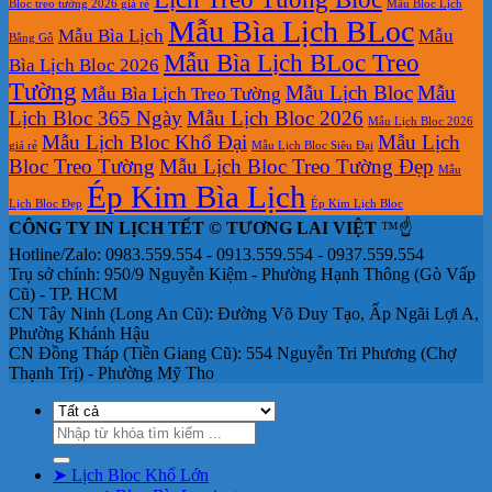
Bloc treo tường 2026 giá rẻ
Mẫu Bloc Lịch
Mẫu Bìa Lịch BLoc
Mẫu Bìa Lịch
Mẫu
Bằng Gỗ
Mẫu Bìa Lịch BLoc Treo
Bìa Lịch Bloc 2026
Tường
Mẫu Lịch Bloc
Mẫu
Mẫu Bìa Lịch Treo Tường
Lịch Bloc 365 Ngày
Mẫu Lịch Bloc 2026
Mẫu Lịch Bloc 2026
Mẫu Lịch Bloc Khổ Đại
Mẫu Lịch
giá rẻ
Mẫu Lịch Bloc Siêu Đại
Bloc Treo Tường
Mẫu Lịch Bloc Treo Tường Đẹp
Mẫu
Ép Kim Bìa Lịch
Lịch Bloc Đẹp
Ép Kim Lịch Bloc
CÔNG TY IN LỊCH TẾT © TƯƠNG LAI VIỆT
™☝️
Hotline/Zalo: 0983.559.554 - 0913.559.554 - 0937.559.554
Trụ sở chính: 950/9 Nguyễn Kiệm - Phường Hạnh Thông (Gò Vấp
Cũ) - TP. HCM
CN Tây Ninh (Long An Cũ): Đường Võ Duy Tạo, Ấp Ngãi Lợi A,
Phường Khánh Hậu
CN Đồng Tháp (Tiền Giang Cũ): 554 Nguyễn Tri Phương (Chợ
Thạnh Trị) - Phường Mỹ Tho
Tìm
kiếm:
➤ Lịch Bloc Khổ Lớn