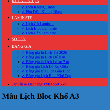
KHUNG NHỰA
✓ Lịch Khung Tranh
✓ Phù Điêu Khung Nhựa
LAMINATE
✓ Lịch Gỗ Laminate
✓ Lịch Bloc Laminate
✓ Lịch Gập Laminate
SỔ TAY
BẢNG GIÁ
✓ Bảng giá In Lịch Tết 2026
✓ Bảng giá In Lịch Để Bàn
✓ Bảng giá in Lịch Lò xo 7 tờ
✓ Bảng giá Lịch Lò Xo Giữa
✓ Bảng giá Bìa Lịch Gắn Bloc
✓ Bảng giá Lịch Bloc Khổ Đại
Tư vấn & Đặt hàng: 0983 559 554
Mẫu Lịch Bloc Khổ A3