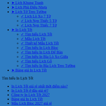
➤ Lịch Khung Tranh
➤ Lịch Phù Điêu Nhựa
➤ Lịch Tờ Treo Tường
✓ Lịch Lò Xo 7 Tờ
✓ Lịch Nẹp Thiếc 5 Tờ
✓ Lịch Nẹp Thiếc 7 Tờ
➤ In Lịch Tết
✓ Tìm hiểu Lịch Tết
✓ Mẫu Lịch Tết
✓ Thiết kế Mẫu Lịch Tết
✓ Tìm hiểu In Lịch Bloc
✓ Tìm hiểu In Lịch Để Bàn
✓ Tìm hiểu In Bìa Lò Xo Giữa
✓ Tìm hiểu Lịch Gỗ
✓ Tìm hiểu In Bìa Lịch Treo Tường
➤ Bảng giá In Lịch Tết
Tìm hiểu In Lịch Tết
Không
In Lịch Tết giá rẻ nhất thời điểm nào?
Không
có
In Lịch Tết ở đâu giá rẻ?
có
Không
bình
Công ty In Lịch Tết 2027
Không
bình
có
luận
Bảng giá In Lịch Tết
ở
có
luận
bình
Không
Mẫu Lịch Bloc 2027 giá rẻ