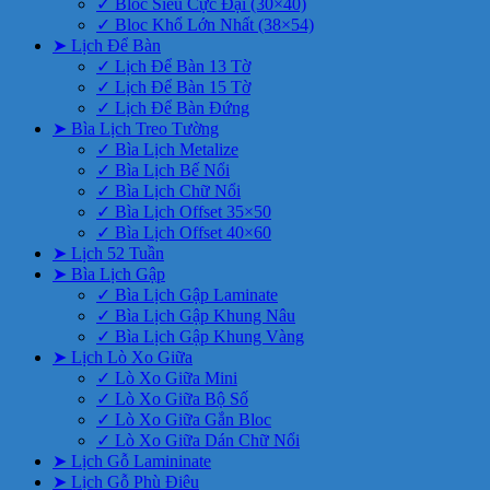
✓ Bloc Siêu Cực Đại (30×40)
✓ Bloc Khổ Lớn Nhất (38×54)
➤ Lịch Để Bàn
✓ Lịch Để Bàn 13 Tờ
✓ Lịch Để Bàn 15 Tờ
✓ Lịch Để Bàn Đứng
➤ Bìa Lịch Treo Tường
✓ Bìa Lịch Metalize
✓ Bìa Lịch Bế Nổi
✓ Bìa Lịch Chữ Nổi
✓ Bìa Lịch Offset 35×50
✓ Bìa Lịch Offset 40×60
➤ Lịch 52 Tuần
➤ Bìa Lịch Gập
✓ Bìa Lịch Gập Laminate
✓ Bìa Lịch Gập Khung Nâu
✓ Bìa Lịch Gập Khung Vàng
➤ Lịch Lò Xo Giữa
✓ Lò Xo Giữa Mini
✓ Lò Xo Giữa Bộ Số
✓ Lò Xo Giữa Gắn Bloc
✓ Lò Xo Giữa Dán Chữ Nổi
➤ Lịch Gỗ Lamininate
➤ Lịch Gỗ Phù Điêu