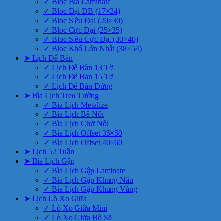
✓ Bloc Bìa Laminate
✓ Bloc Đại ĐB (17×24)
✓ Bloc Siêu Đại (20×30)
✓ Bloc Cực Đại (25×35)
✓ Bloc Siêu Cực Đại (30×40)
✓ Bloc Khổ Lớn Nhất (38×54)
➤ Lịch Để Bàn
✓ Lịch Để Bàn 13 Tờ
✓ Lịch Để Bàn 15 Tờ
✓ Lịch Để Bàn Đứng
➤ Bìa Lịch Treo Tường
✓ Bìa Lịch Metalize
✓ Bìa Lịch Bế Nổi
✓ Bìa Lịch Chữ Nổi
✓ Bìa Lịch Offset 35×50
✓ Bìa Lịch Offset 40×60
➤ Lịch 52 Tuần
➤ Bìa Lịch Gập
✓ Bìa Lịch Gập Laminate
✓ Bìa Lịch Gập Khung Nâu
✓ Bìa Lịch Gập Khung Vàng
➤ Lịch Lò Xo Giữa
✓ Lò Xo Giữa Mini
✓ Lò Xo Giữa Bộ Số