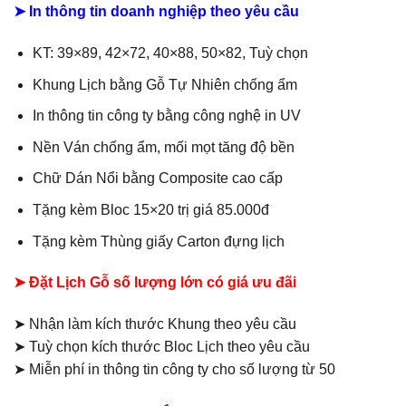
➤ In thông tin doanh nghiệp theo yêu cầu
550.000₫.
KT: 39×89, 42×72, 40×88, 50×82, Tuỳ chọn
Khung Lịch bằng Gỗ Tự Nhiên chống ẩm
In thông tin công ty bằng công nghệ in UV
Nền Ván chống ẩm, mối mọt tăng độ bền
Chữ Dán Nổi bằng Composite cao cấp
Tặng kèm Bloc 15×20 trị giá 85.000đ
Tặng kèm Thùng giấy Carton đựng lịch
➤ Đặt Lịch Gỗ số lượng lớn có giá ưu đãi
➤ Nhận làm kích thước Khung theo yêu cầu
➤ Tuỳ chọn kích thước Bloc Lịch theo yêu cầu
➤ Miễn phí in thông tin công ty cho số lượng từ 50