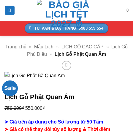
Bỏ
0
qua
nội
dung
TƯ VẤN & ĐẶT HÀNG: 0983 559 554
Trang chủ
»
Mẫu Lịch
»
LỊCH GỖ CAO CẤP
»
Lịch Gỗ
Phù Điêu
»
Lịch Gỗ Phật Quan Âm
Sale
Lịch Gỗ Phật Quan Âm
750.000
₫
Giá
550.000
₫
Giá
gốc
hiện
➤ Giá trên áp dụng cho Số lượng từ 50 Tấm
là:
tại
➤ Giá có thể thay đổi tùy số lượng & Thời điểm
750.000₫.
là: