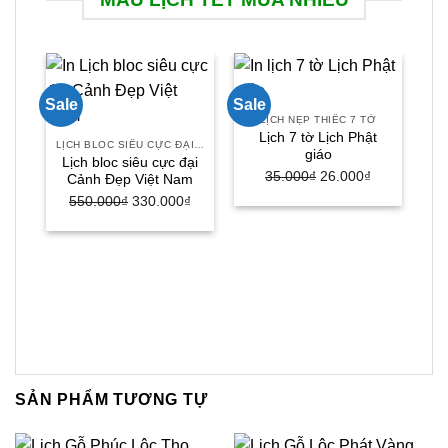
Sale
Sale
Sal
LỊCH NẸP THIẾC 7 TỜ
Lịch 7 tờ Lịch Phật
LỊCH BLOC SIÊU CỰC ĐẠI 30X40
giáo
Lịch bloc siêu cực đại
35.000
₫
Giá
26.000
₫
Giá
Cảnh Đẹp Việt Nam
gốc
hiện
550.000
₫
Giá
330.000
₫
Giá
là:
tại
gốc
hiện
35.000₫.
là:
là:
tại
Lị
26.000₫.
550.000₫.
là:
330.000₫.
SẢN PHẨM TƯƠNG TỰ