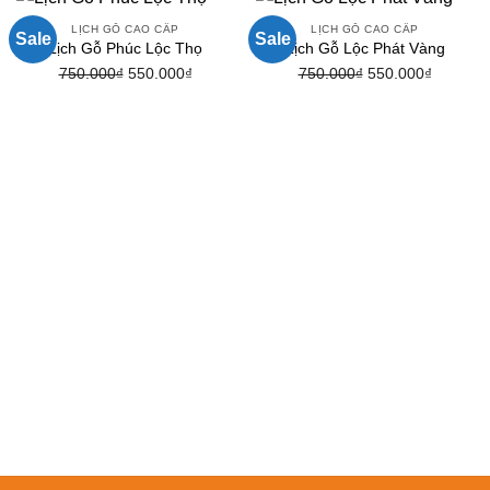
LỊCH GỖ CAO CẤP
LỊCH GỖ CAO CẤP
Sale
Sale
Lịch Gỗ Phúc Lộc Thọ
Lịch Gỗ Lộc Phát Vàng
750.000
₫
Giá
550.000
₫
Giá
750.000
₫
Giá
550.000
₫
Giá
gốc
hiện
gốc
hiện
là:
tại
là:
tại
750.000₫.
là:
750.000₫.
là:
550.000₫.
550.000