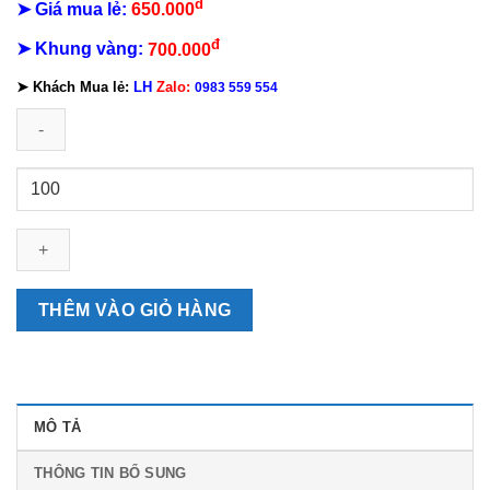
đ
➤ Giá mua lẻ:
650.000
đ
➤
Khung vàng:
700.000
➤
Khách Mua lẻ:
LH
Zalo:
0983 559 554
Lịch
Gỗ
Phật
Quan
Âm
số
THÊM VÀO GIỎ HÀNG
lượng
MÔ TẢ
THÔNG TIN BỔ SUNG