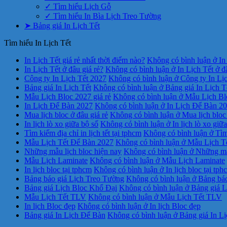
✓ Tìm hiểu Lịch Gỗ
✓ Tìm hiểu In Bìa Lịch Treo Tường
➤ Bảng giá In Lịch Tết
Tìm hiểu In Lịch Tết
In Lịch Tết giá rẻ nhất thời điểm nào?
Không có bình luận
ở In 
In Lịch Tết ở đâu giá rẻ?
Không có bình luận
ở In Lịch Tết ở đ
Công ty In Lịch Tết 2027
Không có bình luận
ở Công ty In Lị
Bảng giá In Lịch Tết
Không có bình luận
ở Bảng giá In Lịch T
Mẫu Lịch Bloc 2027 giá rẻ
Không có bình luận
ở Mẫu Lịch Blo
In Lịch Để Bàn 2027
Không có bình luận
ở In Lịch Để Bàn 2
Mua lịch bloc ở đâu giá rẻ
Không có bình luận
ở Mua lịch bloc 
In lịch lò xo giữa bộ số
Không có bình luận
ở In lịch lò xo giữ
Tìm kiếm địa chỉ in lịch tết tại tphcm
Không có bình luận
ở Tìm 
Mẫu Lịch Tết Để Bàn 2027
Không có bình luận
ở Mẫu Lịch T
Những mẫu lịch bloc hiện nay
Không có bình luận
ở Những mẫu
Mẫu Lịch Laminate
Không có bình luận
ở Mẫu Lịch Laminate
In lịch bloc tại tphcm
Không có bình luận
ở In lịch bloc tại tph
Bảng báo giá Lịch Treo Tường
Không có bình luận
ở Bảng báo
Bảng giá Lịch Bloc Khổ Đại
Không có bình luận
ở Bảng giá L
Mẫu Lịch Tết TLV
Không có bình luận
ở Mẫu Lịch Tết TLV
In lịch Bloc đẹp
Không có bình luận
ở In lịch Bloc đẹp
Bảng giá In Lịch Để Bàn
Không có bình luận
ở Bảng giá In L