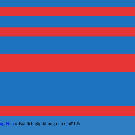
ung Nâu
»
Bìa lịch gập khung nâu Chữ Lộc