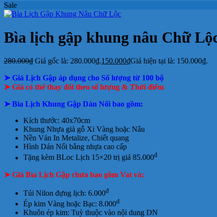
Sale
Bìa lịch gập khung nâu Chữ Lộ
280.000
₫
Giá gốc là: 280.000₫.
150.000
₫
Giá hiện tại là: 150.000₫.
➤ Giá Lịch Gập áp dụng cho Số lượng từ 100 bộ
➤ Giá có thể thay đổi theo số lượng & Thời điểm
➤ Bìa Lịch Khung Gập Dán Nổi bao gồm:
Kích thước: 40x70cm
Khung Nhựa giả gỗ Xi Vàng hoặc Nâu
Nền Ván In Metalize, Chiết quang
Hình Dán Nổi bằng nhựa cao cấp
đ
Tặng kèm BLoc Lịch 15×20 trị giá 85.000
➤ Giá Bìa Lịch Gập chưa bao gồm
Vat và:
đ
Túi Nilon đựng lịch: 6.000
đ
Ép kim Vàng hoặc Bạc: 8.000
Khuôn ép kim: Tuỳ thuộc vào nội dung DN