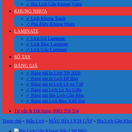
✓ Bìa Lịch Gập Khung Vàng
KHUNG NHỰA
✓ Lịch Khung Tranh
✓ Phù Điêu Khung Nhựa
LAMINATE
✓ Lịch Gỗ Laminate
✓ Lịch Bloc Laminate
✓ Lịch Gập Laminate
SỔ TAY
BẢNG GIÁ
✓ Bảng giá In Lịch Tết 2026
✓ Bảng giá In Lịch Để Bàn
✓ Bảng giá in Lịch Lò xo 7 tờ
✓ Bảng giá Lịch Lò Xo Giữa
✓ Bảng giá Bìa Lịch Gắn Bloc
✓ Bảng giá Lịch Bloc Khổ Đại
Tư vấn & Đặt hàng: 0983 559 554
Trang chủ
»
Mẫu Lịch
»
MẪU BÌA LỊCH GẬP
»
Bìa Lịch Gập Kh