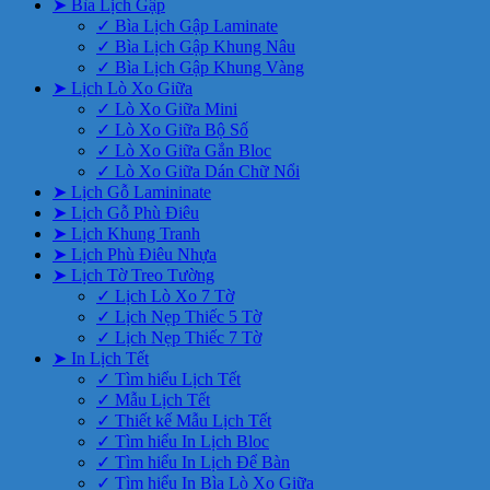
➤ Bìa Lịch Gập
✓ Bìa Lịch Gập Laminate
✓ Bìa Lịch Gập Khung Nâu
✓ Bìa Lịch Gập Khung Vàng
➤ Lịch Lò Xo Giữa
✓ Lò Xo Giữa Mini
✓ Lò Xo Giữa Bộ Số
✓ Lò Xo Giữa Gắn Bloc
✓ Lò Xo Giữa Dán Chữ Nổi
➤ Lịch Gỗ Lamininate
➤ Lịch Gỗ Phù Điêu
➤ Lịch Khung Tranh
➤ Lịch Phù Điêu Nhựa
➤ Lịch Tờ Treo Tường
✓ Lịch Lò Xo 7 Tờ
✓ Lịch Nẹp Thiếc 5 Tờ
✓ Lịch Nẹp Thiếc 7 Tờ
➤ In Lịch Tết
✓ Tìm hiểu Lịch Tết
✓ Mẫu Lịch Tết
✓ Thiết kế Mẫu Lịch Tết
✓ Tìm hiểu In Lịch Bloc
✓ Tìm hiểu In Lịch Để Bàn
✓ Tìm hiểu In Bìa Lò Xo Giữa