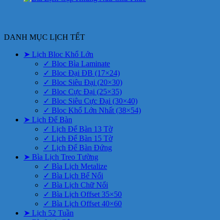
DANH MỤC LỊCH TẾT
➤ Lịch Bloc Khổ Lớn
✓ Bloc Bìa Laminate
✓ Bloc Đại ĐB (17×24)
✓ Bloc Siêu Đại (20×30)
✓ Bloc Cực Đại (25×35)
✓ Bloc Siêu Cực Đại (30×40)
✓ Bloc Khổ Lớn Nhất (38×54)
➤ Lịch Để Bàn
✓ Lịch Để Bàn 13 Tờ
✓ Lịch Để Bàn 15 Tờ
✓ Lịch Để Bàn Đứng
➤ Bìa Lịch Treo Tường
✓ Bìa Lịch Metalize
✓ Bìa Lịch Bế Nổi
✓ Bìa Lịch Chữ Nổi
✓ Bìa Lịch Offset 35×50
✓ Bìa Lịch Offset 40×60
➤ Lịch 52 Tuần