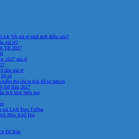
Lịch Tết giá rẻ nhất thời điểm nào?
âu giá rẻ?
ch Tết 2027
ết
c 2027 giá rẻ
027
ở đâu giá rẻ
a bộ số
kiếm địa chỉ in lịch tết tại tphcm
ết Để Bàn 2027
 lịch bloc hiện nay
cm
 giá Lịch Treo Tường
ịch Bloc Khổ Đại
ịch Để Bàn