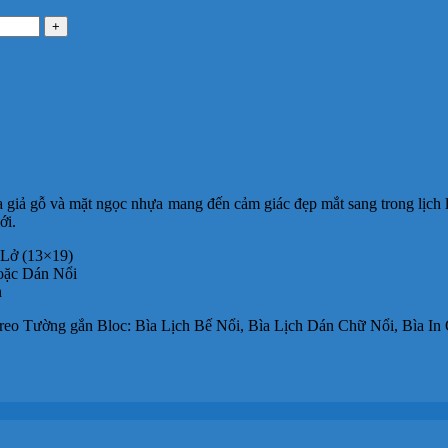
 giả gỗ và mặt ngọc nhựa mang đến cảm giác đẹp mắt sang trong lịch 
ới.
 Lở (13×19)
hoặc Dán Nổi
h
eo Tường gắn Bloc: Bìa Lịch Bế Nổi, Bìa Lịch Dán Chữ Nổi, Bìa In 