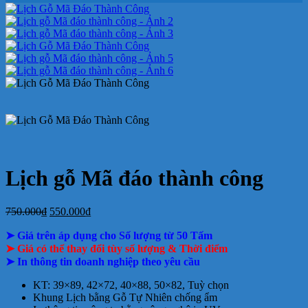
ở
Mẫu
tại
giá
nay
giá
tại
luận
In
Lịch
tphcm
ở
Lịch
Lịch
tphcm
lịch
Tết
Bảng
Bloc
Treo
Bloc
TLV
giá
Khổ
Tường
đẹp
In
Đại
Lịch
Để
Bàn
Lịch gỗ Mã đáo thành công
Giá
Giá
750.000
₫
550.000
₫
gốc
hiện
➤ Giá trên áp dụng cho Số lượng từ 50 Tấm
là:
tại
750.000₫.
là:
➤ Giá có thể thay đổi tùy số lượng & Thời điểm
550.000₫.
➤ In thông tin doanh nghiệp theo yêu cầu
KT: 39×89, 42×72, 40×88, 50×82, Tuỳ chọn
Khung Lịch bằng Gỗ Tự Nhiên chống ẩm