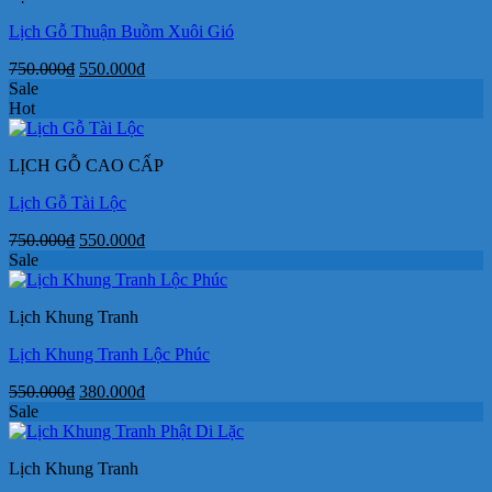
Lịch Gỗ Thuận Buồm Xuôi Gió
Giá
Giá
750.000
₫
550.000
₫
gốc
hiện
Sale
là:
tại
Hot
750.000₫.
là:
550.000₫.
LỊCH GỖ CAO CẤP
Lịch Gỗ Tài Lộc
Giá
Giá
750.000
₫
550.000
₫
gốc
hiện
Sale
là:
tại
750.000₫.
là:
Lịch Khung Tranh
550.000₫.
Lịch Khung Tranh Lộc Phúc
Giá
Giá
550.000
₫
380.000
₫
gốc
hiện
Sale
là:
tại
550.000₫.
là:
Lịch Khung Tranh
380.000₫.