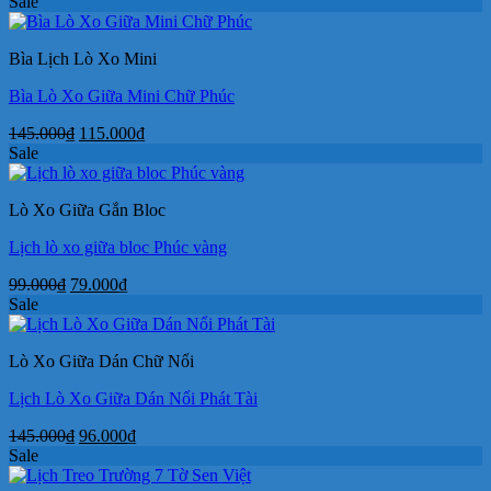
gốc
hiện
Sale
là:
tại
32.000₫.
là:
Bìa Lịch Lò Xo Mini
23.000₫.
Bìa Lò Xo Giữa Mini Chữ Phúc
Giá
Giá
145.000
₫
115.000
₫
gốc
hiện
Sale
là:
tại
145.000₫.
là:
Lò Xo Giữa Gắn Bloc
115.000₫.
Lịch lò xo giữa bloc Phúc vàng
Giá
Giá
99.000
₫
79.000
₫
gốc
hiện
Sale
là:
tại
99.000₫.
là:
Lò Xo Giữa Dán Chữ Nổi
79.000₫.
Lịch Lò Xo Giữa Dán Nổi Phát Tài
Giá
Giá
145.000
₫
96.000
₫
gốc
hiện
Sale
là:
tại