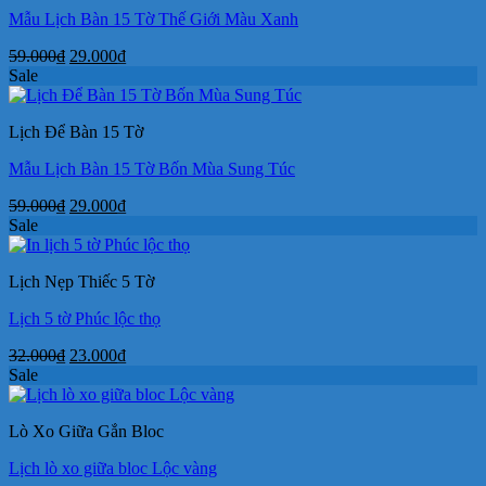
Mẫu Lịch Bàn 15 Tờ Thế Giới Màu Xanh
Giá
Giá
59.000
₫
29.000
₫
gốc
hiện
Sale
là:
tại
59.000₫.
là:
Lịch Để Bàn 15 Tờ
29.000₫.
Mẫu Lịch Bàn 15 Tờ Bốn Mùa Sung Túc
Giá
Giá
59.000
₫
29.000
₫
gốc
hiện
Sale
là:
tại
59.000₫.
là:
Lịch Nẹp Thiếc 5 Tờ
29.000₫.
Lịch 5 tờ Phúc lộc thọ
Giá
Giá
32.000
₫
23.000
₫
gốc
hiện
Sale
là:
tại
32.000₫.
là:
Lò Xo Giữa Gắn Bloc
23.000₫.
Lịch lò xo giữa bloc Lộc vàng