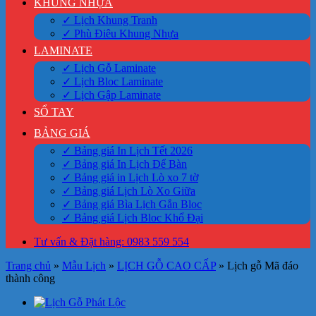
KHUNG NHỰA
✓ Lịch Khung Tranh
✓ Phù Điêu Khung Nhựa
LAMINATE
✓ Lịch Gỗ Laminate
✓ Lịch Bloc Laminate
✓ Lịch Gập Laminate
SỔ TAY
BẢNG GIÁ
✓ Bảng giá In Lịch Tết 2026
✓ Bảng giá In Lịch Để Bàn
✓ Bảng giá in Lịch Lò xo 7 tờ
✓ Bảng giá Lịch Lò Xo Giữa
✓ Bảng giá Bìa Lịch Gắn Bloc
✓ Bảng giá Lịch Bloc Khổ Đại
Tư vấn & Đặt hàng: 0983 559 554
Trang chủ
»
Mẫu Lịch
»
LỊCH GỖ CAO CẤP
»
Lịch gỗ Mã đáo
thành công