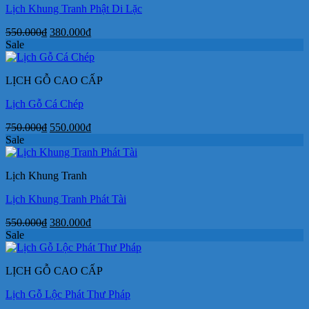
Lịch Khung Tranh Phật Di Lặc
Giá
Giá
550.000
₫
380.000
₫
gốc
hiện
Sale
là:
tại
550.000₫.
là:
LỊCH GỖ CAO CẤP
380.000₫.
Lịch Gỗ Cá Chép
Giá
Giá
750.000
₫
550.000
₫
gốc
hiện
Sale
là:
tại
750.000₫.
là:
Lịch Khung Tranh
550.000₫.
Lịch Khung Tranh Phát Tài
Giá
Giá
550.000
₫
380.000
₫
gốc
hiện
Sale
là:
tại
550.000₫.
là:
LỊCH GỖ CAO CẤP
380.000₫.
Lịch Gỗ Lộc Phát Thư Pháp