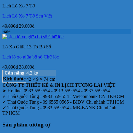
145.000₫.
là:
Lịch Lò Xo 7 Tờ
96.000₫.
Lịch Lò Xo 7 Tờ Sen Việt
Giá
Giá
40.000
₫
29.000
₫
gốc
hiện
Sale
là:
tại
40.000₫.
là:
Lò Xo Giữa 13 Tờ Bộ Số
29.000₫.
Lịch lò xo giữa bộ số Chữ lộc
Giá
Giá
49.000
₫
38.000
₫
gốc
hiện
Cân nặng
4.2 kg
là:
tại
Kích thước
42 × 9 × 74 cm
49.000₫.
là:
CÔNG TY THIẾT KẾ & IN LỊCH TƯƠNG LAI VIỆT
38.000₫.
➤ Hotline: 0983 559 554 - 0913 559 554 - 0937 559 554
✓ Thái Quốc Tùng - 9983 559 554 - Vietcombank CN TP.HCM
✓ Thái Quốc Tùng - 09 6565 0565 - BIDV Chi nhánh TP.HCM
✓ Thái Quốc Tùng - 0983 559 554 - MB-BANK Chi nhánh
TP.HCM
Sản phẩm tương tự