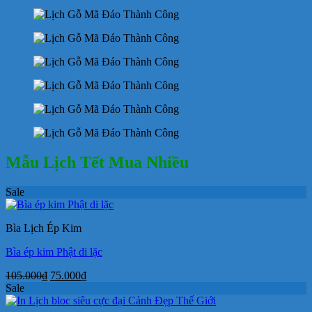
Mẫu Lịch Tết Mua Nhiều
Sale
Bìa Lịch Ép Kim
Bìa ép kim Phật di lặc
Giá
Giá
105.000
₫
75.000
₫
gốc
hiện
Sale
là:
tại