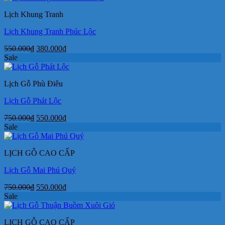
750.000₫.
là:
Lịch Khung Tranh
550.000₫.
Lịch Khung Tranh Phúc Lộc
Giá
Giá
550.000
₫
380.000
₫
gốc
hiện
Sale
là:
tại
550.000₫.
là:
Lịch Gỗ Phù Điêu
380.000₫.
Lịch Gỗ Phát Lộc
Giá
Giá
750.000
₫
550.000
₫
gốc
hiện
Sale
là:
tại
750.000₫.
là:
LỊCH GỖ CAO CẤP
550.000₫.
Lịch Gỗ Mai Phú Quý
Giá
Giá
750.000
₫
550.000
₫
gốc
hiện
Sale
là:
tại
750.000₫.
là:
LỊCH GỖ CAO CẤP
550.000₫.