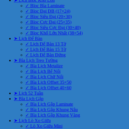
➤ Lịch Bloc Khổ Lớn
✓ Bloc Bìa Laminate
✓ Bloc Đại ĐB (17×24)
✓ Bloc Siêu Đại (20×30)
✓ Bloc Cực Đại (25×35)
✓ Bloc Siêu Cực Đại (30×40)
✓ Bloc Khổ Lớn Nhất (38×54)
➤ Lịch Để Bàn
✓ Lịch Để Bàn 13 Tờ
✓ Lịch Để Bàn 15 Tờ
✓ Lịch Để Bàn Đứng
➤ Bìa Lịch Treo Tường
✓ Bìa Lịch Metalize
✓ Bìa Lịch Bế Nổi
✓ Bìa Lịch Chữ Nổi
✓ Bìa Lịch Offset 35×50
✓ Bìa Lịch Offset 40×60
➤ Lịch 52 Tuần
➤ Bìa Lịch Gập
✓ Bìa Lịch Gập Laminate
✓ Bìa Lịch Gập Khung Nâu
✓ Bìa Lịch Gập Khung Vàng
➤ Lịch Lò Xo Giữa
✓ Lò Xo Giữa Mini