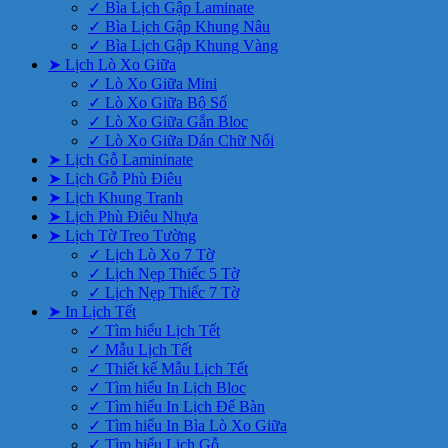
✓ Bìa Lịch Gập Laminate
✓ Bìa Lịch Gập Khung Nâu
✓ Bìa Lịch Gập Khung Vàng
➤ Lịch Lò Xo Giữa
✓ Lò Xo Giữa Mini
✓ Lò Xo Giữa Bộ Số
✓ Lò Xo Giữa Gắn Bloc
✓ Lò Xo Giữa Dán Chữ Nổi
➤ Lịch Gỗ Lamininate
➤ Lịch Gỗ Phù Điêu
➤ Lịch Khung Tranh
➤ Lịch Phù Điêu Nhựa
➤ Lịch Tờ Treo Tường
✓ Lịch Lò Xo 7 Tờ
✓ Lịch Nẹp Thiếc 5 Tờ
✓ Lịch Nẹp Thiếc 7 Tờ
➤ In Lịch Tết
✓ Tìm hiểu Lịch Tết
✓ Mẫu Lịch Tết
✓ Thiết kế Mẫu Lịch Tết
✓ Tìm hiểu In Lịch Bloc
✓ Tìm hiểu In Lịch Để Bàn
✓ Tìm hiểu In Bìa Lò Xo Giữa
✓ Tìm hiểu Lịch Gỗ