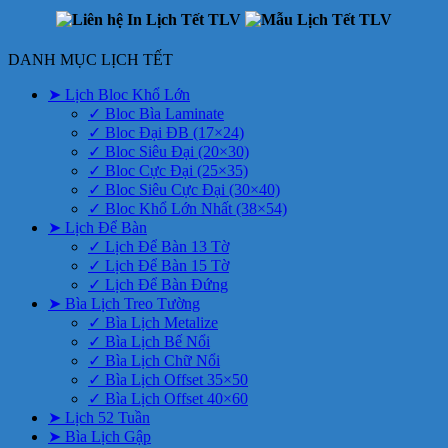
DANH MỤC LỊCH TẾT
➤ Lịch Bloc Khổ Lớn
✓ Bloc Bìa Laminate
✓ Bloc Đại ĐB (17×24)
✓ Bloc Siêu Đại (20×30)
✓ Bloc Cực Đại (25×35)
✓ Bloc Siêu Cực Đại (30×40)
✓ Bloc Khổ Lớn Nhất (38×54)
➤ Lịch Để Bàn
✓ Lịch Để Bàn 13 Tờ
✓ Lịch Để Bàn 15 Tờ
✓ Lịch Để Bàn Đứng
➤ Bìa Lịch Treo Tường
✓ Bìa Lịch Metalize
✓ Bìa Lịch Bế Nổi
✓ Bìa Lịch Chữ Nổi
✓ Bìa Lịch Offset 35×50
✓ Bìa Lịch Offset 40×60
➤ Lịch 52 Tuần
➤ Bìa Lịch Gập