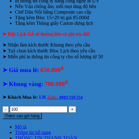
In thông tin công ty bằng công nghệ in UV
Nền Ván chống ẩm, mối mọt tăng độ bền
Chữ Dán Nổi bằng Composite cao cấp
Tặng kèm Bloc 15×20 trị giá 85.000đ
Tặng kèm Thùng giấy Carton đựng lịch
➤ Đặt Lịch Gỗ số lượng lớn có giá ưu đãi
➤ Nhận làm kích thước Khung theo yêu cầu
➤ Tuỳ chọn kích thước Bloc Lịch theo yêu cầu
➤ Miễn phí in thông tin công ty cho số lượng từ 50
đ
➤ Giá mua lẻ:
650.000
đ
➤
Khung vàng:
700.000
➤
Khách Mua lẻ:
LH
Zalo:
0983 559 554
Lịch
gỗ
Thêm vào giỏ hàng
Mã
đáo
Mô tả
thành
Thông tin bổ sung
công
THÔNG TIN THANH TOÁN