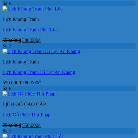
Sale
Lịch Khung Tranh
Lịch Khung Tranh Phát Lộc
Giá
Giá
550.000
₫
380.000
₫
gốc
hiện
Sale
là:
tại
550.000₫.
là:
Lịch Khung Tranh
380.000₫.
Lịch Khung Tranh Di Lặc An Khang
Giá
Giá
550.000
₫
380.000
₫
gốc
hiện
Sale
là:
tại
550.000₫.
là:
LỊCH GỖ CAO CẤP
380.000₫.
Lịch Gỗ Phúc Thư Pháp
Giá
Giá
750.000
₫
550.000
₫
gốc
hiện
Sale
là:
tại