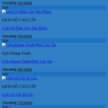
Giá
Giá
750.000
₫
550.000
₫
gốc
hiện
Sale
là:
tại
750.000₫.
là:
LỊCH GỖ CAO CẤP
550.000₫.
Lịch Gỗ Phúc Lộc Thọ Rồng
Giá
Giá
750.000
₫
550.000
₫
gốc
hiện
Sale
là:
tại
750.000₫.
là:
Lịch Khung Tranh
550.000₫.
Lịch Khung Tranh Phúc Lộc Tài
Giá
Giá
550.000
₫
380.000
₫
gốc
hiện
Sale
là:
tại
550.000₫.
là:
LỊCH GỖ CAO CẤP
380.000₫.
Lịch Gỗ Lộc Di Lặc
Giá
Giá
750.000
₫
550.000
₫
gốc
hiện
Sale