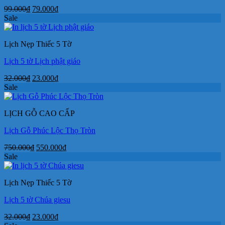
Giá
Giá
99.000
₫
79.000
₫
gốc
hiện
Sale
là:
tại
99.000₫.
là:
Lịch Nẹp Thiếc 5 Tờ
79.000₫.
Lịch 5 tờ Lịch phật giáo
Giá
Giá
32.000
₫
23.000
₫
gốc
hiện
Sale
là:
tại
32.000₫.
là:
LỊCH GỖ CAO CẤP
23.000₫.
Lịch Gỗ Phúc Lộc Thọ Tròn
Giá
Giá
750.000
₫
550.000
₫
gốc
hiện
Sale
là:
tại
750.000₫.
là:
Lịch Nẹp Thiếc 5 Tờ
550.000₫.
Lịch 5 tờ Chúa giesu
Giá
Giá
32.000
₫
23.000
₫