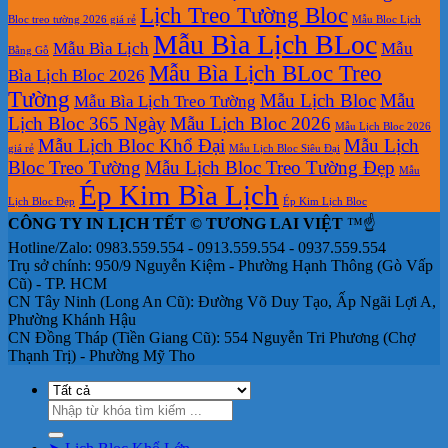
Lịch Treo Tường Bloc
Bloc treo tường 2026 giá rẻ
Mẫu Bloc Lịch
Mẫu Bìa Lịch BLoc
Mẫu Bìa Lịch
Mẫu
Bằng Gỗ
Mẫu Bìa Lịch BLoc Treo
Bìa Lịch Bloc 2026
Tường
Mẫu Lịch Bloc
Mẫu
Mẫu Bìa Lịch Treo Tường
Lịch Bloc 365 Ngày
Mẫu Lịch Bloc 2026
Mẫu Lịch Bloc 2026
Mẫu Lịch Bloc Khổ Đại
Mẫu Lịch
giá rẻ
Mẫu Lịch Bloc Siêu Đại
Bloc Treo Tường
Mẫu Lịch Bloc Treo Tường Đẹp
Mẫu
Ép Kim Bìa Lịch
Lịch Bloc Đẹp
Ép Kim Lịch Bloc
CÔNG TY IN LỊCH TẾT © TƯƠNG LAI VIỆT
™☝️
Hotline/Zalo: 0983.559.554 - 0913.559.554 - 0937.559.554
Trụ sở chính: 950/9 Nguyễn Kiệm - Phường Hạnh Thông (Gò Vấp
Cũ) - TP. HCM
CN Tây Ninh (Long An Cũ): Đường Võ Duy Tạo, Ấp Ngãi Lợi A,
Phường Khánh Hậu
CN Đồng Tháp (Tiền Giang Cũ): 554 Nguyễn Tri Phương (Chợ
Thạnh Trị) - Phường Mỹ Tho
Tìm
kiếm: