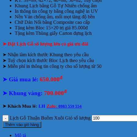
KT: 39×89, 42×72, 40×88, 50×82, Tuỳ chọn
Khung Lịch bằng Gỗ Tự Nhiên chống ẩm
In thông tin công ty bằng công nghệ in UV
Nền Ván chống ẩm, mối mọt tăng độ bền
Chữ Dán Nổi bằng Composite cao cấp
Tặng kèm Bloc 15×20 trị giá 85.000đ
Tặng kèm Thùng giấy Carton đựng lịch
➤ Đặt Lịch Gỗ số lượng lớn có giá ưu đãi
➤ Nhận làm kích thước Khung theo yêu cầu
➤ Tuỳ chọn kích thước Bloc Lịch theo yêu cầu
➤ Miễn phí in thông tin công ty cho số lượng từ 50
đ
➤ Giá mua lẻ:
650.000
đ
➤
Khung vàng:
700.000
➤
Khách Mua lẻ:
LH
Zalo:
0983 559 554
Lịch Gỗ Thuận Buồm Xuôi Gió số lượng
Thêm vào giỏ hàng
Mô tả