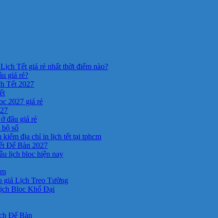
Lịch Tết giá rẻ nhất thời điểm nào?
âu giá rẻ?
ch Tết 2027
ết
c 2027 giá rẻ
027
ở đâu giá rẻ
a bộ số
kiếm địa chỉ in lịch tết tại tphcm
ết Để Bàn 2027
 lịch bloc hiện nay
cm
 giá Lịch Treo Tường
ịch Bloc Khổ Đại
ịch Để Bàn