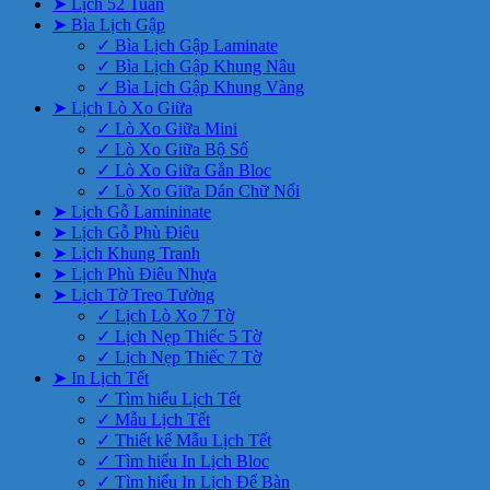
➤ Lịch 52 Tuần
➤ Bìa Lịch Gập
✓ Bìa Lịch Gập Laminate
✓ Bìa Lịch Gập Khung Nâu
✓ Bìa Lịch Gập Khung Vàng
➤ Lịch Lò Xo Giữa
✓ Lò Xo Giữa Mini
✓ Lò Xo Giữa Bộ Số
✓ Lò Xo Giữa Gắn Bloc
✓ Lò Xo Giữa Dán Chữ Nổi
➤ Lịch Gỗ Lamininate
➤ Lịch Gỗ Phù Điêu
➤ Lịch Khung Tranh
➤ Lịch Phù Điêu Nhựa
➤ Lịch Tờ Treo Tường
✓ Lịch Lò Xo 7 Tờ
✓ Lịch Nẹp Thiếc 5 Tờ
✓ Lịch Nẹp Thiếc 7 Tờ
➤ In Lịch Tết
✓ Tìm hiểu Lịch Tết
✓ Mẫu Lịch Tết
✓ Thiết kế Mẫu Lịch Tết
✓ Tìm hiểu In Lịch Bloc
✓ Tìm hiểu In Lịch Để Bàn