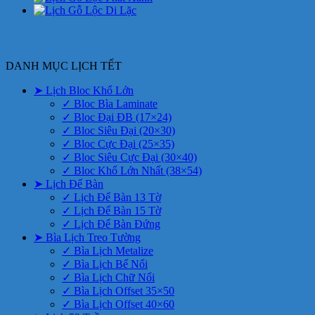
DANH MỤC LỊCH TẾT
➤ Lịch Bloc Khổ Lớn
✓ Bloc Bìa Laminate
✓ Bloc Đại ĐB (17×24)
✓ Bloc Siêu Đại (20×30)
✓ Bloc Cực Đại (25×35)
✓ Bloc Siêu Cực Đại (30×40)
✓ Bloc Khổ Lớn Nhất (38×54)
➤ Lịch Để Bàn
✓ Lịch Để Bàn 13 Tờ
✓ Lịch Để Bàn 15 Tờ
✓ Lịch Để Bàn Đứng
➤ Bìa Lịch Treo Tường
✓ Bìa Lịch Metalize
✓ Bìa Lịch Bế Nổi
✓ Bìa Lịch Chữ Nổi
✓ Bìa Lịch Offset 35×50
✓ Bìa Lịch Offset 40×60