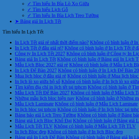
✓ Tìm hiểu In Bìa Lò Xo Giữa
✓ Tìm hiểu Lịch Gỗ
✓ Tìm hiểu In Bìa Lịch Treo Tường
➤ Bảng giá In Lịch Tết
Tìm hiểu In Lịch Tết
In Lịch Tết giá rẻ nhất thời điểm nào?
Không có bình luận
ở In 
In Lịch Tết ở đâu giá rẻ?
Không có bình luận
ở In Lịch Tết ở đ
Công ty In Lịch Tết 2027
Không có bình luận
ở Công ty In Lị
Bảng giá In Lịch Tết
Không có bình luận
ở Bảng giá In Lịch T
Mẫu Lịch Bloc 2027 giá rẻ
Không có bình luận
ở Mẫu Lịch Blo
In Lịch Để Bàn 2027
Không có bình luận
ở In Lịch Để Bàn 2
Mua lịch bloc ở đâu giá rẻ
Không có bình luận
ở Mua lịch bloc 
In lịch lò xo giữa bộ số
Không có bình luận
ở In lịch lò xo giữ
Tìm kiếm địa chỉ in lịch tết tại tphcm
Không có bình luận
ở Tìm 
Mẫu Lịch Tết Để Bàn 2027
Không có bình luận
ở Mẫu Lịch T
Những mẫu lịch bloc hiện nay
Không có bình luận
ở Những mẫu
Mẫu Lịch Laminate
Không có bình luận
ở Mẫu Lịch Laminate
In lịch bloc tại tphcm
Không có bình luận
ở In lịch bloc tại tph
Bảng báo giá Lịch Treo Tường
Không có bình luận
ở Bảng báo
Bảng giá Lịch Bloc Khổ Đại
Không có bình luận
ở Bảng giá L
Mẫu Lịch Tết TLV
Không có bình luận
ở Mẫu Lịch Tết TLV
In lịch Bloc đẹp
Không có bình luận
ở In lịch Bloc đẹp
Bảng giá In Lịch Để Bàn
Không có bình luận
ở Bảng giá In L