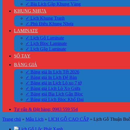
✓ Bìa Lịch Gập Khung Vàng
KHUNG NHỰA
✓ Lịch Khung Tranh
✓ Phù Điêu Khung Nhựa
LAMINATE
✓ Lịch Gỗ Laminate
✓ Lịch Bloc Laminate
✓ Lịch Gập Laminate
SỔ TAY
BẢNG GIÁ
✓ Bảng giá In Lịch Tết 2026
✓ Bảng giá In Lịch Để Bàn
✓ Bảng giá in Lịch Lò xo 7 tờ
✓ Bảng giá Lịch Lò Xo Giữa
✓ Bảng giá Bìa Lịch Gắn Bloc
✓ Bảng giá Lịch Bloc Khổ Đại
Tư vấn & Đặt hàng: 0983 559 554
Trang chủ
»
Mẫu Lịch
»
LỊCH GỖ CAO CẤP
»
Lịch Gỗ Thuận Bu