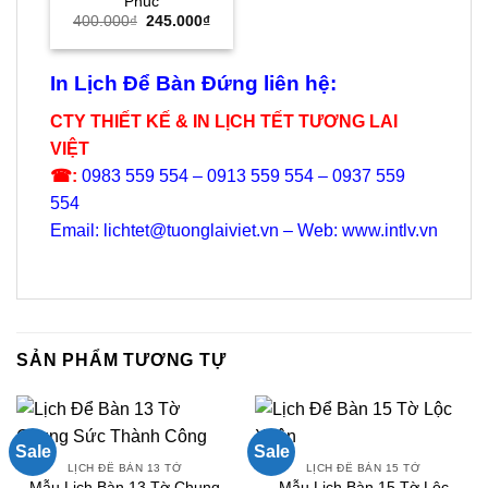
Phúc
Giá
Giá
400.000
₫
245.000
₫
gốc
hiện
là:
tại
400.000₫.
là:
245.000₫.
In Lịch Để Bàn Đứng liên hệ:
CTY THIẾT KẾ & IN LỊCH TẾT TƯƠNG LAI
VIỆT
☎:
0983 559 554 – 0913 559 554 – 0937 559
554
Email: lichtet@tuonglaiviet.vn – Web: www.intlv.vn
SẢN PHẨM TƯƠNG TỰ
Sale
Sale
LỊCH ĐỂ BÀN 13 TỜ
LỊCH ĐỂ BÀN 15 TỜ
Mẫu Lịch Bàn 13 Tờ Chung
Mẫu Lịch Bàn 15 Tờ Lộc