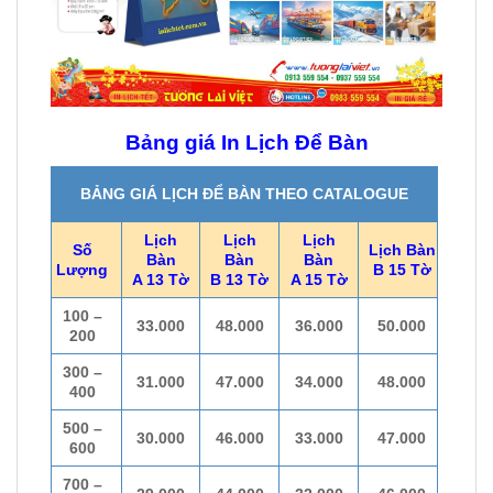
Bảng giá In Lịch Để Bàn
BẢNG GIÁ LỊCH ĐỂ BÀN THEO CATALOGUE
Lịch
Lịch
Lịch
Số
Lịch Bàn
Bàn
Bàn
Bàn
Lượng
B 15 Tờ
A 13 Tờ
B 13 Tờ
A 15 Tờ
100 –
33.000
48.000
36.000
50.000
200
300 –
31.000
47.000
34.000
48.000
400
500 –
30.000
46.000
33.000
47.000
600
700 –