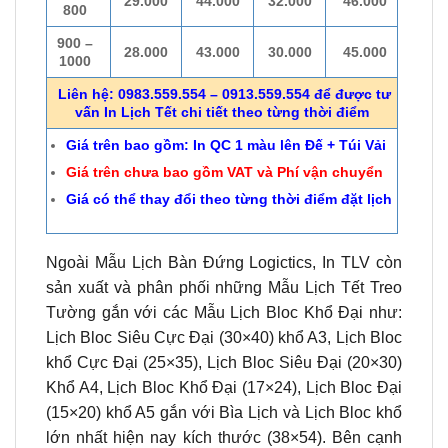
29.000
44.000
32.000
46.000
800
900 –
28.000
43.000
30.000
45.000
1000
Liên hệ: 0983.559.554 – 0913.559.554 để được tư
vấn In Lịch Tết chi tiết theo từng thời điểm
Giá trên bao gồm: In QC 1 màu lên Đế + Túi Vải
Giá trên chưa bao gồm VAT và Phí vận chuyển
Giá có thể thay đổi theo từng thời điểm đặt lịch
Ngoài Mẫu Lịch Bàn Đứng Logictics, In TLV còn
sản xuất và phân phối những Mẫu Lịch Tết Treo
Tường gắn với các Mẫu Lịch Bloc Khổ Đại như:
Lịch Bloc Siêu Cực Đại (30×40) khổ A3, Lịch Bloc
khổ Cực Đại (25×35), Lịch Bloc Siêu Đại (20×30)
Khổ A4, Lịch Bloc Khổ Đại (17×24), Lịch Bloc Đại
(15×20) khổ A5 gắn với Bìa Lịch và Lịch Bloc khổ
lớn nhất hiện nay kích thước (38×54). Bên cạnh