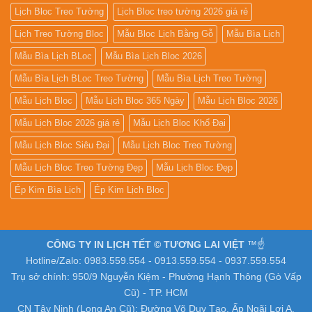
Lịch Bloc Treo Tường
Lịch Bloc treo tường 2026 giá rẻ
Lịch Treo Tường Bloc
Mẫu Bloc Lịch Bằng Gỗ
Mẫu Bìa Lịch
Mẫu Bìa Lịch BLoc
Mẫu Bìa Lịch Bloc 2026
Mẫu Bìa Lịch BLoc Treo Tường
Mẫu Bìa Lịch Treo Tường
Mẫu Lịch Bloc
Mẫu Lịch Bloc 365 Ngày
Mẫu Lịch Bloc 2026
Mẫu Lịch Bloc 2026 giá rẻ
Mẫu Lịch Bloc Khổ Đại
Mẫu Lịch Bloc Siêu Đại
Mẫu Lịch Bloc Treo Tường
Mẫu Lịch Bloc Treo Tường Đẹp
Mẫu Lịch Bloc Đẹp
Ép Kim Bìa Lịch
Ép Kim Lịch Bloc
CÔNG TY IN LỊCH TẾT © TƯƠNG LAI VIỆT
™☝️
Hotline/Zalo: 0983.559.554 - 0913.559.554 - 0937.559.554
Trụ sở chính: 950/9 Nguyễn Kiệm - Phường Hạnh Thông (Gò Vấp
Cũ) - TP. HCM
CN Tây Ninh (Long An Cũ): Đường Võ Duy Tạo, Ấp Ngãi Lợi A,