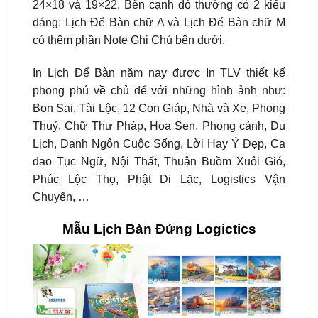
24×18 và 19×22. Bên cạnh đó thường có 2 kiểu
dáng: Lịch Để Bàn chữ A và Lịch Để Bàn chữ M
có thêm phần Note Ghi Chú bên dưới.
In Lịch Để Bàn năm nay được In TLV thiết kế
phong phú về chủ để với những hình ảnh như:
Bon Sai, Tài Lộc, 12 Con Giáp, Nhà và Xe, Phong
Thuỷ, Chữ Thư Pháp, Hoa Sen, Phong cảnh, Du
Lịch, Danh Ngôn Cuộc Sống, Lời Hay Ý Đẹp, Ca
dao Tục Ngữ, Nội Thất, Thuận Buồm Xuôi Gió,
Phúc Lộc Thọ, Phật Di Lặc, Logistics Vận
Chuyển, …
Mẫu Lịch Bàn Đứng Logictics