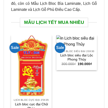
đó, còn có Mẫu Lịch Bloc Bìa Laminate, Lịch Gỗ
Laminate và Lịch Gỗ Phù Điêu Cao Cấp.
MẪU LỊCH TẾT MUA NHIỀU
Sale
Sale
Sal
LỊCH BLOC SIÊU ĐẠI 20X30
Lịch bloc siêu đại Lộc
Lị
Phong Thủy
Giá
Giá
300.000
₫
190.000
₫
gốc
hiện
là:
tại
300.000₫.
là:
190.000₫.
LỊCH BLOC CỰC ĐẠI 25X35
Lịch bloc cực đại Chữ