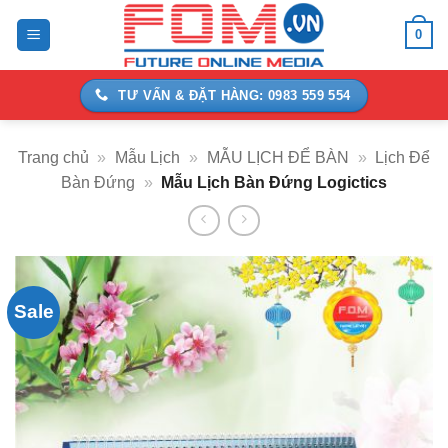
Bỏ
0
qua
nội
dung
TƯ VẤN & ĐẶT HÀNG: 0983 559 554
Trang chủ
»
Mẫu Lịch
»
MẪU LỊCH ĐỂ BÀN
»
Lịch Để
Bàn Đứng
»
Mẫu Lịch Bàn Đứng Logictics
Sale