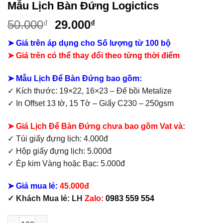
Mẫu Lịch Bàn Đứng Logictics
Giá
Giá
50.000
29.000
₫
₫
gốc
hiện
➤ Giá trên áp dụng cho Số lượng từ 100 bộ
là:
tại
➤
Giá trên có thể thay đổi theo từng thời điểm
50.000₫.
là:
29.000₫.
➤ Mẫu Lịch Để Bàn Đứng bao gồm:
✓ Kích thước: 19×22, 16×23 – Đế bồi Metalize
✓ In Offset 13 tờ, 15 Tờ – Giấy C230 – 250gsm
➤ Giá Lịch Để Bàn Đứng chưa bao gồm Vat và:
✓ Túi giấy đựng lịch: 4.000đ
✓ Hộp giấy đựng lịch: 5.000đ
✓ Ép kim Vàng hoặc Bạc: 5.000đ
➤ Giá mua lẻ:
45.000đ
✓ Khách Mua lẻ: LH
Zalo:
0983 559 554
Mẫu Lịch Bàn Đứng Logictics số lượng