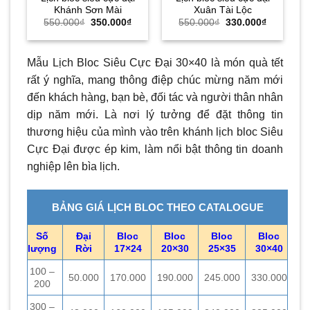
Khánh Sơn Mài
Xuân Tài Lộc
Giá
Giá
Giá
Giá
550.000
₫
350.000
₫
550.000
₫
330.000
₫
gốc
hiện
gốc
hiện
là:
tại
là:
tại
550.000₫.
là:
550.000₫.
là:
350.000₫.
330.000₫.
Mẫu Lịch Bloc Siêu Cực Đại 30×40 là món quà tết
rất ý nghĩa, mang thông điệp chúc mừng năm mới
đến khách hàng, bạn bè, đối tác và người thân nhân
dịp năm mới. Là nơi lý tưởng để đặt thông tin
thương hiệu của mình vào trên khánh lịch bloc Siêu
Cực Đại được ép kim, làm nổi bật thông tin doanh
nghiệp lên bìa lịch.
BẢNG GIÁ LỊCH BLOC THEO CATALOGUE
Số
Đại
Bloc
Bloc
Bloc
Bloc
lượng
Rời
17×24
20×30
25×35
30×40
100 –
50.000
170.000
190.000
245.000
330.000
200
300 –