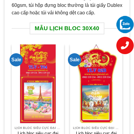
60gsm, túi hộp đựng bloc thường là túi giấy Dublex
cao cấp hoặc túi vải không dệt cao cấp.
MẪU LỊCH BLOC 30X40
Sale
Sale
Sa
LỊCH BLOC SIÊU CỰC ĐẠI 30X40
LỊCH BLOC SIÊU CỰC ĐẠI 30X40
Lịch bloc siêu cực đại
Lịch bloc siêu cực đại