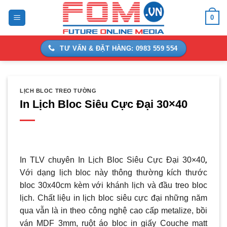
Bỏ
0
qua
nội
dung
TƯ VẤN & ĐẶT HÀNG: 0983 559 554
LỊCH BLOC TREO TƯỜNG
In Lịch Bloc Siêu Cực Đại 30×40
In TLV chuyên In Lịch Bloc Siêu Cực Đại 30×40
,
Với dạng lịch bloc này thông thường kích thước
bloc 30x40cm kèm với khánh lịch và đầu treo bloc
lịch. Chất liệu in lịch bloc siêu cực đại những năm
qua vẫn là in theo công nghệ cao cấp metalize, bồi
ván MDF 3mm, ruột áo bloc in giấy Couche matt