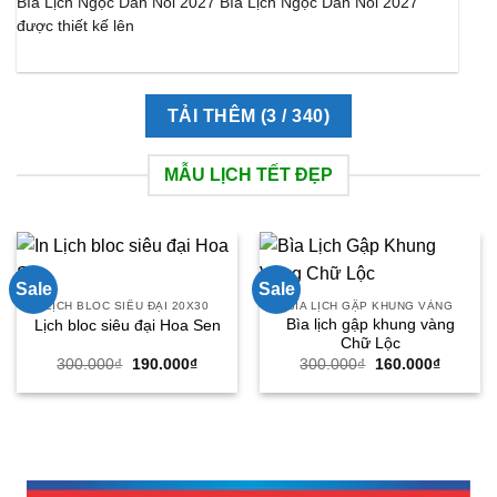
Bìa Lịch Ngọc Dán Nổi 2027 Bìa Lịch Ngọc Dán Nổi 2027
được thiết kế lên
TẢI THÊM
(
3
/ 340)
MẪU LỊCH TẾT ĐẸP
Sale
Sale
LỊCH BLOC SIÊU ĐẠI 20X30
BÌA LỊCH GẬP KHUNG VÀNG
Bìa lịch gập khung vàng
Lịch bloc siêu đại Hoa Sen
Chữ Lộc
Giá
Giá
Giá
Giá
300.000
₫
190.000
₫
300.000
₫
160.000
₫
gốc
hiện
gốc
hiện
là:
tại
là:
tại
300.000₫.
là:
300.000₫.
là:
190.000₫.
160.000