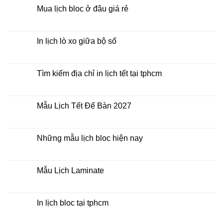
2027
luận
Mua lịch bloc ở đâu giá rẻ
giá
ở
rẻ
In
Không
Lịch
có
Để
bình
Bàn
luận
In lịch lò xo giữa bộ số
2027
ở
Mua
Không
lịch
có
bloc
bình
ở
luận
Tìm kiếm địa chỉ in lịch tết tại tphcm
đâu
ở
giá
In
Không
rẻ
lịch
có
lò
bình
xo
luận
Mẫu Lịch Tết Để Bàn 2027
giữa
ở
bộ
Tìm
Không
số
kiếm
có
địa
bình
chỉ
luận
Những mẫu lịch bloc hiện nay
in
ở
lịch
Mẫu
Không
tết
Lịch
có
tại
Tết
bình
tphcm
Để
luận
Mẫu Lịch Laminate
Bàn
ở
2027
Những
Không
mẫu
có
lịch
bình
bloc
luận
In lịch bloc tại tphcm
hiện
ở
nay
Mẫu
Không
Lịch
có