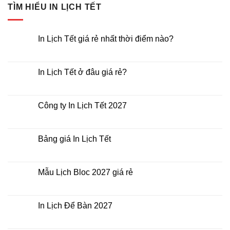
TÌM HIỂU IN LỊCH TẾT
In Lịch Tết giá rẻ nhất thời điểm nào?
Không
có
bình
luận
In Lịch Tết ở đâu giá rẻ?
ở
In
Không
Lịch
có
Tết
bình
giá
luận
Công ty In Lịch Tết 2027
rẻ
ở
nhất
In
Không
thời
Lịch
có
điểm
Tết
bình
nào?
ở
luận
Bảng giá In Lịch Tết
đâu
ở
giá
Công
Không
rẻ?
ty
có
In
bình
Lịch
luận
Mẫu Lịch Bloc 2027 giá rẻ
Tết
ở
2027
Bảng
Không
giá
có
In
bình
Lịch
luận
In Lịch Để Bàn 2027
Tết
ở
Mẫu
Không
Lịch
có
Bloc
bình