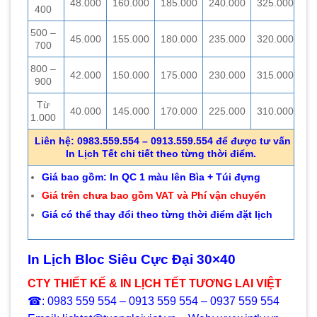
48.000
160.000
185.000
240.000
325.000
400
500 –
45.000
155.000
180.000
235.000
320.000
700
800 –
42.000
150.000
175.000
230.000
315.000
900
Từ
40.000
145.000
170.000
225.000
310.000
1.000
Liên hệ: 0983.559.554 – 0913.559.554 để được tư vấn
In Lịch Tết chi tiết theo từng thời điểm.
Giá bao gồm: In QC 1 màu lên Bìa + Túi đựng
Giá trên chưa bao gồm VAT và Phí vận chuyển
Giá có thể thay đổi theo từng thời điểm đặt lịch
In Lịch Bloc Siêu Cực Đại 30×40
CTY THIẾT KẾ & IN LỊCH TẾT TƯƠNG LAI VIỆT
☎: 0983 559 554 – 0913 559 554 – 0937 559 554