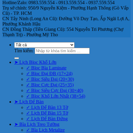
Hotline/Zalo: 0983.559.554 - 0913.559.554 - 0937.559.554
Trụ sở chính: 950/9 Nguyễn Kiệm - Phường Hạnh Thông (Gò Vấp
Cũ) - TP. HCM
CN Tây Ninh (Long An Cũ): Đường Võ Duy Tạo, Ấp Ngãi Lợi A,
Phường Khánh Hậu
CN Đồng Tháp (Tiền Giang Cũ): 554 Nguyễn Tri Phương (Chợ
Thạnh Trị) - Phường Mỹ Tho
Tìm kiếm:
➤ Lịch Bloc Khổ Lớn
✓ Bloc Bìa Laminate
✓ Bloc Đại ĐB (17×24)
✓ Bloc Siêu Đại (20×30)
✓ Bloc Cực Đại (25×35)
✓ Bloc Siêu Cực Đại (30×40)
✓ Bloc Khổ Lớn Nhất (38×54)
➤ Lịch Để Bàn
✓ Lịch Để Bàn 13 Tờ
✓ Lịch Để Bàn 15 Tờ
✓ Lịch Để Bàn Đứng
➤ Bìa Lịch Treo Tường
✓ Bìa Lịch Metalize