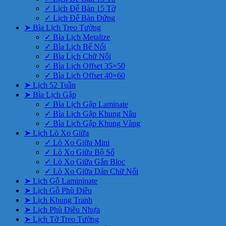
✓ Lịch Để Bàn 15 Tờ
✓ Lịch Để Bàn Đứng
➤ Bìa Lịch Treo Tường
✓ Bìa Lịch Metalize
✓ Bìa Lịch Bế Nổi
✓ Bìa Lịch Chữ Nổi
✓ Bìa Lịch Offset 35×50
✓ Bìa Lịch Offset 40×60
➤ Lịch 52 Tuần
➤ Bìa Lịch Gập
✓ Bìa Lịch Gập Laminate
✓ Bìa Lịch Gập Khung Nâu
✓ Bìa Lịch Gập Khung Vàng
➤ Lịch Lò Xo Giữa
✓ Lò Xo Giữa Mini
✓ Lò Xo Giữa Bộ Số
✓ Lò Xo Giữa Gắn Bloc
✓ Lò Xo Giữa Dán Chữ Nổi
➤ Lịch Gỗ Lamininate
➤ Lịch Gỗ Phù Điêu
➤ Lịch Khung Tranh
➤ Lịch Phù Điêu Nhựa
➤ Lịch Tờ Treo Tường