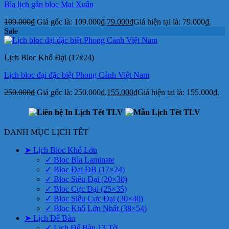
Bìa lịch gắn bloc Mai Xuân
109.000
₫
Giá gốc là: 109.000₫.
79.000
₫
Giá hiện tại là: 79.000₫.
Sale
Lịch Bloc Khổ Đại (17x24)
Lịch bloc đại đặc biệt Phong Cảnh Việt Nam
250.000
₫
Giá gốc là: 250.000₫.
155.000
₫
Giá hiện tại là: 155.000₫.
DANH MỤC LỊCH TẾT
➤ Lịch Bloc Khổ Lớn
✓ Bloc Bìa Laminate
✓ Bloc Đại ĐB (17×24)
✓ Bloc Siêu Đại (20×30)
✓ Bloc Cực Đại (25×35)
✓ Bloc Siêu Cực Đại (30×40)
✓ Bloc Khổ Lớn Nhất (38×54)
➤ Lịch Để Bàn
✓ Lịch Để Bàn 13 Tờ