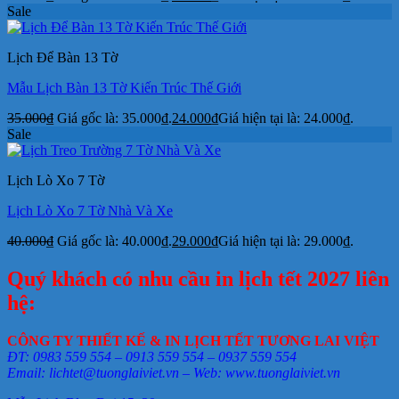
Sale
Lịch Để Bàn 13 Tờ
Mẫu Lịch Bàn 13 Tờ Kiến Trúc Thế Giới
35.000
₫
Giá gốc là: 35.000₫.
24.000
₫
Giá hiện tại là: 24.000₫.
Sale
Lịch Lò Xo 7 Tờ
Lịch Lò Xo 7 Tờ Nhà Và Xe
40.000
₫
Giá gốc là: 40.000₫.
29.000
₫
Giá hiện tại là: 29.000₫.
Quý khách có nhu cầu in lịch tết 2027 liên
hệ:
CÔNG TY THIẾT KẾ & IN LỊCH TẾT TƯƠNG LAI VIỆT
ĐT: 0983 559 554 – 0913 559 554 – 0937 559 554
Email: lichtet@tuonglaiviet.vn – Web: www.tuonglaiviet.vn