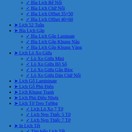
✓ Bìa Lịch Bế Nổi
✓ Bìa Lịch Chữ Nổi
✓ Bìa Lịch Offset 35×50
✓ Bìa Lịch Offset 40×60
➤ Lịch 52 Tuần
➤ Bìa Lịch Gập
✓ Bìa Lịch Gập Laminate
✓ Bìa Lịch Gập Khung Nâu
✓ Bìa Lịch Gập Khung Vàng
➤ Lịch Lò Xo Giữa
✓ Lò Xo Giữa Mini
✓ Lò Xo Giữa Bộ Số
✓ Lò Xo Giữa Gắn Bloc
✓ Lò Xo Giữa Dán Chữ Nổi
➤ Lịch Gỗ Lamininate
➤ Lịch Gỗ Phù Điêu
➤ Lịch Khung Tranh
➤ Lịch Phù Điêu Nhựa
➤ Lịch Tờ Treo Tường
✓ Lịch Lò Xo 7 Tờ
✓ Lịch Nẹp Thiếc 5 Tờ
✓ Lịch Nẹp Thiếc 7 Tờ
➤ In Lịch Tết
✓ Tìm hiểu Lịch Tết