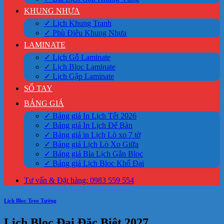
KHUNG NHỰA
✓ Lịch Khung Tranh
✓ Phù Điêu Khung Nhựa
LAMINATE
✓ Lịch Gỗ Laminate
✓ Lịch Bloc Laminate
✓ Lịch Gập Laminate
SỔ TAY
BẢNG GIÁ
✓ Bảng giá In Lịch Tết 2026
✓ Bảng giá In Lịch Để Bàn
✓ Bảng giá in Lịch Lò xo 7 tờ
✓ Bảng giá Lịch Lò Xo Giữa
✓ Bảng giá Bìa Lịch Gắn Bloc
✓ Bảng giá Lịch Bloc Khổ Đại
Tư vấn & Đặt hàng: 0983 559 554
Lịch Bloc Treo Tường
Lịch Bloc Đại Đặc Biệt 2027