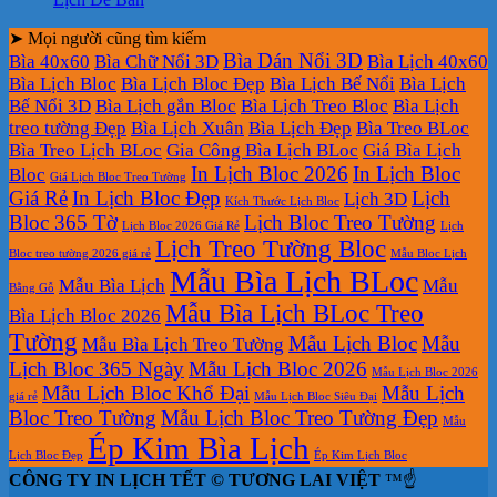
➤ Mọi người cũng tìm kiếm
Bìa Dán Nổi 3D
Bìa 40x60
Bìa Chữ Nổi 3D
Bìa Lịch 40x60
Bìa Lịch Bloc
Bìa Lịch Bloc Đẹp
Bìa Lịch Bế Nổi
Bìa Lịch
Bế Nổi 3D
Bìa Lịch gắn Bloc
Bìa Lịch Treo Bloc
Bìa Lịch
treo tường Đẹp
Bìa Lịch Xuân
Bìa Lịch Đẹp
Bìa Treo BLoc
Bìa Treo Lịch BLoc
Gia Công Bìa Lịch BLoc
Giá Bìa Lịch
In Lịch Bloc 2026
In Lịch Bloc
Bloc
Giá Lịch Bloc Treo Tường
Giá Rẻ
In Lịch Bloc Đẹp
Lịch
Lịch 3D
Kích Thước Lịch Bloc
Bloc 365 Tờ
Lịch Bloc Treo Tường
Lịch Bloc 2026 Giá Rẻ
Lịch
Lịch Treo Tường Bloc
Bloc treo tường 2026 giá rẻ
Mẫu Bloc Lịch
Mẫu Bìa Lịch BLoc
Mẫu Bìa Lịch
Mẫu
Bằng Gỗ
Mẫu Bìa Lịch BLoc Treo
Bìa Lịch Bloc 2026
Tường
Mẫu Lịch Bloc
Mẫu
Mẫu Bìa Lịch Treo Tường
Lịch Bloc 365 Ngày
Mẫu Lịch Bloc 2026
Mẫu Lịch Bloc 2026
Mẫu Lịch Bloc Khổ Đại
Mẫu Lịch
giá rẻ
Mẫu Lịch Bloc Siêu Đại
Bloc Treo Tường
Mẫu Lịch Bloc Treo Tường Đẹp
Mẫu
Ép Kim Bìa Lịch
Lịch Bloc Đẹp
Ép Kim Lịch Bloc
CÔNG TY IN LỊCH TẾT © TƯƠNG LAI VIỆT
™☝️