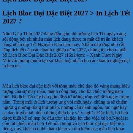
Lịch Bloc Đại Đặc Biệt 2027 > In Lịch Tết
2027 ?
Năm Giáp Thìn 2027 đang đến gần, thị trường lịch Tết ngày càng
sôi động bởi rất nhiều mẫu lịch đang được ra mắt để tri ân khách
hàng nhân dịp Tết Nguyên Đán năm nay. Nhằm đáp ứng nhu cầu
tặng lịch tết của các doanh nghiệp năm 2027, chúng tôi cho ra mắt
bộ Lịch Bloc Đại Đặc Biệt 2027 (16x24cm) – Xanh Tươi Ngày
Mới với mong muốn tạo sự khác biệt nhất cho các doanh nghiệp đặt
in lịch tết.
Mẫu lịch bloc đại đặc biệt với tông màu chủ đạo đỏ vàng mang biểu
tượng của sự may mắn, thành công thay cho lời chúc mừng năm
mới. Bộ lịch Tết này bao gồm 366 tờ tương ứng với 365 ngày trong
năm. Trong mỗi tờ lịch tương ứng với một ngày, chúng ta sẽ chiêm
ngưỡng những dòng thư pháp, những câu danh ngôn, tục ngữ hay
ca dao truyền tải nhiều thông điệp hay và ý nghĩa. Đặc biệt, bộ lịch
được thiết kế có nẹp ốc đầu tròn rất tiện lợi cho việc xé bỏ.Ngoài ra
còn rất nhiều mẫu lịch Tết nói chung và lịch bloc đại đặc biệt nói
riêng, quý khách có thể tham khảo và tìm kiếm cac mẫu lịch khác