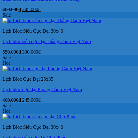
Giá
Giá
400.000
₫
245.000
₫
gốc
hiện
Sale
là:
tại
400.000₫.
là:
Lịch Bloc Siêu Cực Đại 30x40
245.000₫.
Lịch bloc siêu cực đại Thắng Cảnh Việt Nam
Giá
Giá
550.000
₫
330.000
₫
gốc
hiện
Sale
là:
tại
Hot
550.000₫.
là:
330.000₫.
Lịch Bloc Cực Đại 25x35
Lịch bloc cực đại Phong Cảnh Việt Nam
Giá
Giá
400.000
₫
245.000
₫
gốc
hiện
Sale
là:
tại
Hot
400.000₫.
là:
245.000₫.
Lịch Bloc Siêu Cực Đại 30x40
Lịch bloc siêu cực đại Chữ Phúc