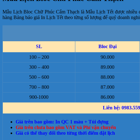
Mẫu Lịch Bloc Chữ Phúc Cẩm Thạch là Mẫu Lịch Tết được nhiều đơn
hàng Bảng báo giá In Lịch Tết theo từng số lượng để quý doanh nghi
SL
Bloc Đại
100 – 200
90.000
300 – 400
89.000
500 – 600
88.000
700 – 800
87.000
900-1000
86.000
Liên hệ: 0983.559.
Giá trên bao gồm: In QC 1 màu + Túi đựng
Giá trên chưa bao gồm VAT và Phí vận chuyển
Giá có thể thay đổi theo từng thời điểm đặt lịch