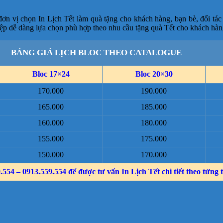
 vị chọn In Lịch Tết làm quà tặng cho khách hàng, bạn bè, đối tác
ệp dễ dàng lựa chọn phù hợp theo nhu cầu tặng quà Tết cho khách hàn
BẢNG GIÁ LỊCH BLOC THEO CATALOGUE
Bloc 17×24
Bloc 20×30
170.000
190.000
165.000
185.000
160.000
180.000
155.000
175.000
150.000
170.000
554 – 0913.559.554 để được tư vấn In Lịch Tết chi tiết theo từng 