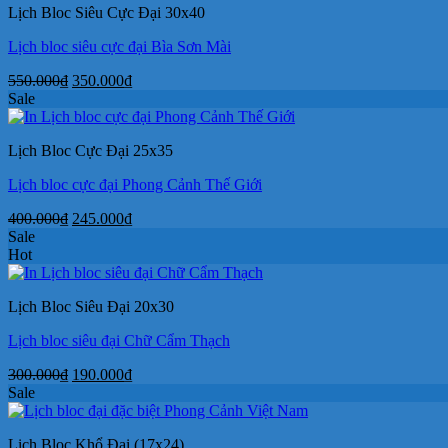
Lịch Bloc Siêu Cực Đại 30x40
170.000₫.
Lịch bloc siêu cực đại Bìa Sơn Mài
Giá
Giá
550.000
₫
350.000
₫
gốc
hiện
Sale
là:
tại
550.000₫.
là:
Lịch Bloc Cực Đại 25x35
350.000₫.
Lịch bloc cực đại Phong Cảnh Thế Giới
Giá
Giá
400.000
₫
245.000
₫
gốc
hiện
Sale
là:
tại
Hot
400.000₫.
là:
245.000₫.
Lịch Bloc Siêu Đại 20x30
Lịch bloc siêu đại Chữ Cẩm Thạch
Giá
Giá
300.000
₫
190.000
₫
gốc
hiện
Sale
là:
tại
300.000₫.
là:
Lịch Bloc Khổ Đại (17x24)
190.000₫.