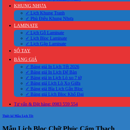
KHUNG NHỰA
✓ Lịch Khung Tranh
✓ Phù Điêu Khung Nhựa
LAMINATE
✓ Lịch Gỗ Laminate
✓ Lịch Bloc Laminate
✓ Lịch Gập Laminate
SỔ TAY
BẢNG GIÁ
✓ Bảng giá In Lịch Tết 2026
✓ Bảng giá In Lịch Để Bàn
✓ Bảng giá in Lịch Lò xo 7 tờ
✓ Bảng giá Lịch Lò Xo Giữa
✓ Bảng giá Bìa Lịch Gắn Bloc
✓ Bảng giá Lịch Bloc Khổ Đại
Tư vấn & Đặt hàng: 0983 559 554
Thiết kế Mẫu Lịch Tết
Mẫu Lịch Bloc Chữ Phúc Cẩm Thạch