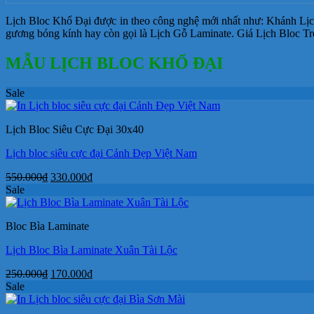
Lịch Bloc Khổ Đại được in theo công nghệ mới nhất như: Khánh Lị
gương bóng kính hay còn gọi là Lịch Gỗ Laminate. Giá Lịch Bloc Tr
MẪU LỊCH BLOC KHỔ ĐẠI
Sale
Lịch Bloc Siêu Cực Đại 30x40
Lịch bloc siêu cực đại Cảnh Đẹp Việt Nam
Giá
Giá
550.000
₫
330.000
₫
gốc
hiện
Sale
là:
tại
550.000₫.
là:
Bloc Bìa Laminate
330.000₫.
Lịch Bloc Bìa Laminate Xuân Tài Lộc
Giá
Giá
250.000
₫
170.000
₫
gốc
hiện
Sale
là:
tại
250.000₫.
là: