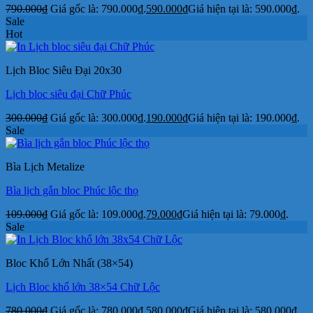
790.000
₫
Giá gốc là: 790.000₫.
590.000
₫
Giá hiện tại là: 590.000₫.
Sale
Hot
Lịch Bloc Siêu Đại 20x30
Lịch bloc siêu đại Chữ Phúc
300.000
₫
Giá gốc là: 300.000₫.
190.000
₫
Giá hiện tại là: 190.000₫.
Sale
Bìa Lịch Metalize
Bìa lịch gắn bloc Phúc lộc thọ
109.000
₫
Giá gốc là: 109.000₫.
79.000
₫
Giá hiện tại là: 79.000₫.
Sale
Bloc Khổ Lớn Nhất (38×54)
Lịch Bloc khổ lớn 38×54 Chữ Lộc
780.000
₫
Giá gốc là: 780.000₫.
580.000
₫
Giá hiện tại là: 580.000₫.