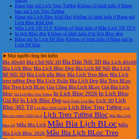
tphcm
Bảng báo giá Lịch Treo Tường
Không có bình luận
ở Bảng
báo giá Lịch Treo Tường
Bảng giá Lịch Bloc Khổ Đại
Không có bình luận
ở Bảng giá
Lịch Bloc Khổ Đại
Mẫu Lịch Tết TLV
Không có bình luận
ở Mẫu Lịch Tết TLV
In lịch Bloc đẹp
Không có bình luận
ở In lịch Bloc đẹp
Bảng giá In Lịch Để Bàn
Không có bình luận
ở Bảng giá In
Lịch Để Bàn
➤ Mọi người cũng tìm kiếm
Bìa Dán Nổi 3D
Bìa 40x60
Bìa Chữ Nổi 3D
Bìa Lịch 40x60
Bìa Lịch Bloc
Bìa Lịch Bloc Đẹp
Bìa Lịch Bế Nổi
Bìa Lịch
Bế Nổi 3D
Bìa Lịch gắn Bloc
Bìa Lịch Treo Bloc
Bìa Lịch
treo tường Đẹp
Bìa Lịch Xuân
Bìa Lịch Đẹp
Bìa Treo BLoc
Bìa Treo Lịch BLoc
Gia Công Bìa Lịch BLoc
Giá Bìa Lịch
In Lịch Bloc 2026
In Lịch Bloc
Bloc
Giá Lịch Bloc Treo Tường
Giá Rẻ
In Lịch Bloc Đẹp
Lịch
Lịch 3D
Kích Thước Lịch Bloc
Bloc 365 Tờ
Lịch Bloc Treo Tường
Lịch Bloc 2026 Giá Rẻ
Lịch
Lịch Treo Tường Bloc
Bloc treo tường 2026 giá rẻ
Mẫu Bloc Lịch
Mẫu Bìa Lịch BLoc
Mẫu Bìa Lịch
Mẫu
Bằng Gỗ
Mẫu Bìa Lịch BLoc Treo
Bìa Lịch Bloc 2026