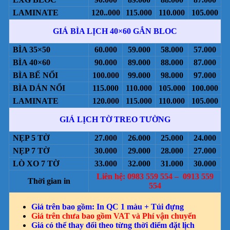
LAMINATE
120..000
115.000
110.000
105.000
GIÁ BÌA LỊCH 40×60 GẮN BLOC
BÌA 35×50
60.000
59.000
58.000
57.000
BÌA 40×60
90.000
89.000
88.000
87.000
BÌA BẾ NỔI
100.000
99.000
98.000
97.000
BÌA DÁN NỔI
115.000
110.000
105.000
100.000
LAMINATE
120.000
115.000
110.000
105.000
GIÁ LỊCH TỜ TREO TƯỜNG
NẸP 5 TỜ
27.000
26.000
25.000
24.000
NẸP 7 TỜ
30.000
29.000
28.000
27.000
LÒ XO 7 TỜ
33.000
32.000
31.000
30.000
Liên hệ: 0983 559 554 – 0913 559
Thời gian in
554
Giá trên bao gồm: In QC 1 màu + Túi đựng
Giá trên chưa bao gồm VAT và Phí vận chuyển
Giá có thể thay đổi theo từng thời điểm đặt lịch