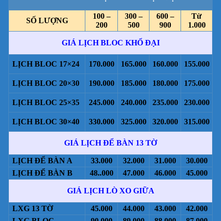
100 –
300 –
600 –
Từ
SỐ LƯỢNG
200
500
900
1.000
GIÁ LỊCH BLOC KHỔ ĐẠI
LỊCH BLOC 17×24
170.000
165.000
160.000
155.000
LỊCH BLOC 20×30
190.000
185.000
180.000
175.000
LỊCH BLOC 25×35
245.000
240.000
235.000
230.000
LỊCH BLOC 30×40
330.000
325.000
320.000
315.000
GIÁ LỊCH ĐỂ BÀN 13 TỜ
LỊCH ĐỂ BÀN A
33.000
32.000
31.000
30.000
LỊCH ĐỂ BÀN B
48..000
47.000
46.000
45.000
GIÁ LỊCH LÒ XO GIỮA
LXG 13 TỜ
45.000
44.000
43.000
42.000
LXG BLOC
90.000
89.000
88.000
87.000