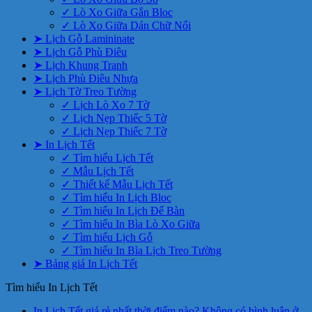
✓ Lò Xo Giữa Gắn Bloc
✓ Lò Xo Giữa Dán Chữ Nổi
➤ Lịch Gỗ Lamininate
➤ Lịch Gỗ Phù Điêu
➤ Lịch Khung Tranh
➤ Lịch Phù Điêu Nhựa
➤ Lịch Tờ Treo Tường
✓ Lịch Lò Xo 7 Tờ
✓ Lịch Nẹp Thiếc 5 Tờ
✓ Lịch Nẹp Thiếc 7 Tờ
➤ In Lịch Tết
✓ Tìm hiểu Lịch Tết
✓ Mẫu Lịch Tết
✓ Thiết kế Mẫu Lịch Tết
✓ Tìm hiểu In Lịch Bloc
✓ Tìm hiểu In Lịch Để Bàn
✓ Tìm hiểu In Bìa Lò Xo Giữa
✓ Tìm hiểu Lịch Gỗ
✓ Tìm hiểu In Bìa Lịch Treo Tường
➤ Bảng giá In Lịch Tết
Tìm hiểu In Lịch Tết
In Lịch Tết giá rẻ nhất thời điểm nào?
Không có bình luận
ở