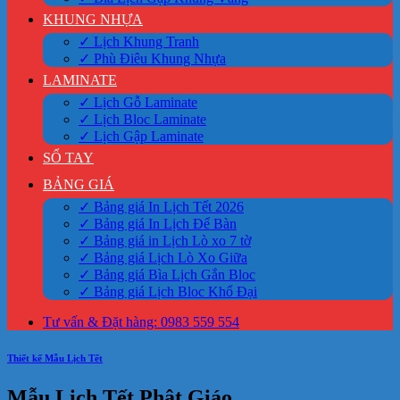
KHUNG NHỰA
✓ Lịch Khung Tranh
✓ Phù Điêu Khung Nhựa
LAMINATE
✓ Lịch Gỗ Laminate
✓ Lịch Bloc Laminate
✓ Lịch Gập Laminate
SỔ TAY
BẢNG GIÁ
✓ Bảng giá In Lịch Tết 2026
✓ Bảng giá In Lịch Để Bàn
✓ Bảng giá in Lịch Lò xo 7 tờ
✓ Bảng giá Lịch Lò Xo Giữa
✓ Bảng giá Bìa Lịch Gắn Bloc
✓ Bảng giá Lịch Bloc Khổ Đại
Tư vấn & Đặt hàng: 0983 559 554
Thiết kế Mẫu Lịch Tết
Mẫu Lịch Tết Phật Giáo