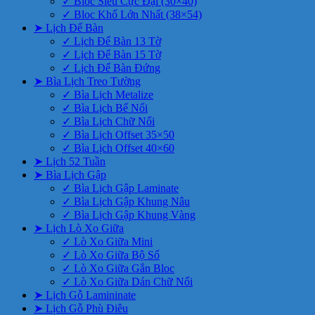
✓ Bloc Siêu Cực Đại (30×40)
✓ Bloc Khổ Lớn Nhất (38×54)
➤ Lịch Để Bàn
✓ Lịch Để Bàn 13 Tờ
✓ Lịch Để Bàn 15 Tờ
✓ Lịch Để Bàn Đứng
➤ Bìa Lịch Treo Tường
✓ Bìa Lịch Metalize
✓ Bìa Lịch Bế Nổi
✓ Bìa Lịch Chữ Nổi
✓ Bìa Lịch Offset 35×50
✓ Bìa Lịch Offset 40×60
➤ Lịch 52 Tuần
➤ Bìa Lịch Gập
✓ Bìa Lịch Gập Laminate
✓ Bìa Lịch Gập Khung Nâu
✓ Bìa Lịch Gập Khung Vàng
➤ Lịch Lò Xo Giữa
✓ Lò Xo Giữa Mini
✓ Lò Xo Giữa Bộ Số
✓ Lò Xo Giữa Gắn Bloc
✓ Lò Xo Giữa Dán Chữ Nổi
➤ Lịch Gỗ Lamininate
➤ Lịch Gỗ Phù Điêu