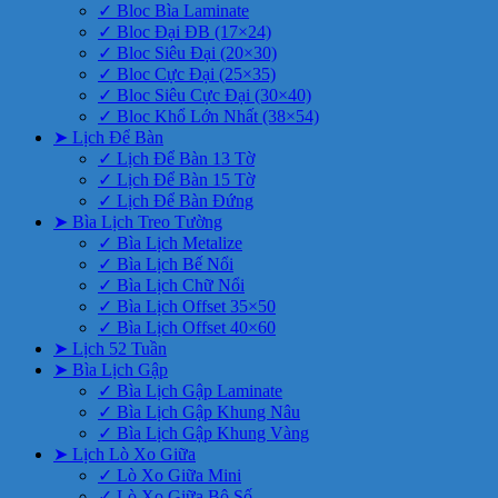
✓ Bloc Bìa Laminate
✓ Bloc Đại ĐB (17×24)
✓ Bloc Siêu Đại (20×30)
✓ Bloc Cực Đại (25×35)
✓ Bloc Siêu Cực Đại (30×40)
✓ Bloc Khổ Lớn Nhất (38×54)
➤ Lịch Để Bàn
✓ Lịch Để Bàn 13 Tờ
✓ Lịch Để Bàn 15 Tờ
✓ Lịch Để Bàn Đứng
➤ Bìa Lịch Treo Tường
✓ Bìa Lịch Metalize
✓ Bìa Lịch Bế Nổi
✓ Bìa Lịch Chữ Nổi
✓ Bìa Lịch Offset 35×50
✓ Bìa Lịch Offset 40×60
➤ Lịch 52 Tuần
➤ Bìa Lịch Gập
✓ Bìa Lịch Gập Laminate
✓ Bìa Lịch Gập Khung Nâu
✓ Bìa Lịch Gập Khung Vàng
➤ Lịch Lò Xo Giữa
✓ Lò Xo Giữa Mini
✓ Lò Xo Giữa Bộ Số