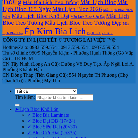
Tường
Mẫu Lịch Bloc
Mẫu
Mẫu Bìa Lịch Treo Tường
Lịch Bloc 365 Ngày
Mẫu Lịch Bloc 2026
Mẫu Lịch Bloc 2026
Mẫu Lịch Bloc Khổ Đại
Mẫu Lịch
giá rẻ
Mẫu Lịch Bloc Siêu Đại
Bloc Treo Tường
Mẫu Lịch Bloc Treo Tường Đẹp
Mẫu
Ép Kim Bìa Lịch
Lịch Bloc Đẹp
Ép Kim Lịch Bloc
CÔNG TY IN LỊCH TẾT © TƯƠNG LAI VIỆT
™☝️
Hotline/Zalo: 0983.559.554 - 0913.559.554 - 0937.559.554
Trụ sở chính: 950/9 Nguyễn Kiệm - Phường Hạnh Thông (Gò Vấp
Cũ) - TP. HCM
CN Tây Ninh (Long An Cũ): Đường Võ Duy Tạo, Ấp Ngãi Lợi A,
Phường Khánh Hậu
CN Đồng Tháp (Tiền Giang Cũ): 554 Nguyễn Tri Phương (Chợ
Thạnh Trị) - Phường Mỹ Tho
Tìm kiếm:
➤ Lịch Bloc Khổ Lớn
✓ Bloc Bìa Laminate
✓ Bloc Đại ĐB (17×24)
✓ Bloc Siêu Đại (20×30)
✓ Bloc Cực Đại (25×35)