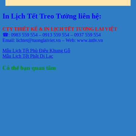
In Lịch Tết Treo Tường liên hệ:
CTY THIẾT KẾ & IN LỊCH TẾT TƯƠNG LAI VIỆT
☎: 0983 559 554 – 0913 559 554 – 0937 559 554
Email: lichtet@tuonglaiviet.vn – Web: www.intlv.vn
Mẫu Lịch Tết Phù Điêu Khung Gỗ
Mẫu Lịch Tết Phật Di Lạc
Có thể bạn quan tâm