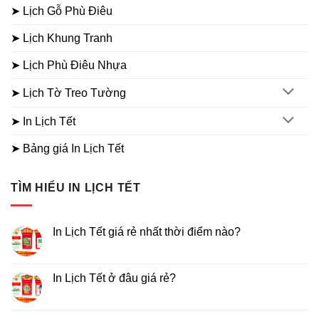
➤ Lịch Gỗ Phù Điêu
➤ Lịch Khung Tranh
➤ Lịch Phù Điêu Nhựa
➤ Lịch Tờ Treo Tường
➤ In Lịch Tết
➤ Bảng giá In Lịch Tết
TÌM HIỂU IN LỊCH TẾT
In Lịch Tết giá rẻ nhất thời điểm nào?
Không
có
bình
luận
In Lịch Tết ở đâu giá rẻ?
ở
In
Không
Lịch
có
Tết
bình