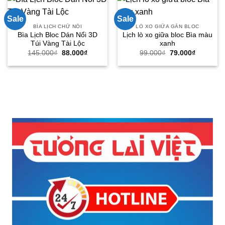
Sale
Sale
BÌA LỊCH CHỮ NỔI
LÒ XO GIỮA GẮN BLOC
Bìa Lịch Bloc Dán Nổi 3D
Lịch lò xo giữa bloc Bìa màu
Túi Vàng Tài Lộc
xanh
Giá
Giá
Giá
Giá
145.000
₫
88.000
₫
99.000
₫
79.000
₫
gốc
hiện
gốc
hiện
là:
tại
là:
tại
145.000₫.
là:
99.000₫.
là:
88.000₫.
79.000₫.