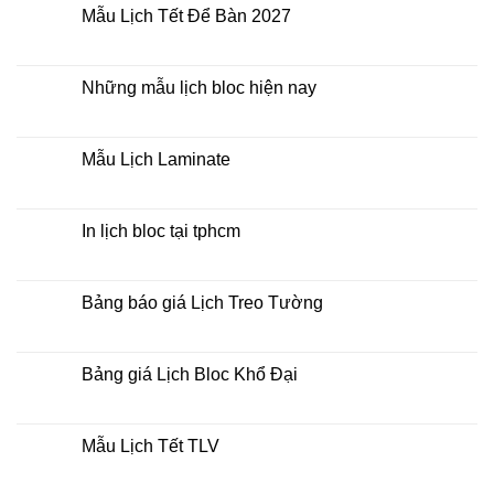
xo
luận
Mẫu Lịch Tết Để Bàn 2027
giữa
ở
bộ
Tìm
Không
số
kiếm
có
địa
bình
chỉ
luận
Những mẫu lịch bloc hiện nay
in
ở
lịch
Mẫu
Không
tết
Lịch
có
tại
Tết
bình
tphcm
Để
luận
Mẫu Lịch Laminate
Bàn
ở
2027
Những
Không
mẫu
có
lịch
bình
bloc
luận
In lịch bloc tại tphcm
hiện
ở
nay
Mẫu
Không
Lịch
có
Laminate
bình
luận
Bảng báo giá Lịch Treo Tường
ở
In
Không
lịch
có
bloc
bình
tại
luận
Bảng giá Lịch Bloc Khổ Đại
tphcm
ở
Bảng
Không
báo
có
giá
bình
Lịch
luận
Mẫu Lịch Tết TLV
Treo
ở
Tường
Bảng
Không
giá
có