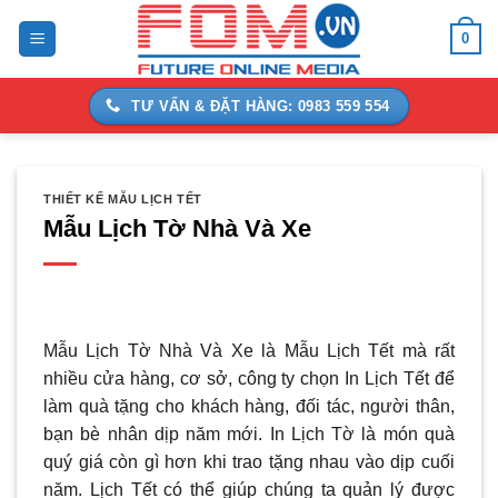
Bỏ
0
qua
nội
dung
TƯ VẤN & ĐẶT HÀNG: 0983 559 554
THIẾT KẾ MẪU LỊCH TẾT
Mẫu Lịch Tờ Nhà Và Xe
Mẫu Lịch Tờ Nhà Và Xe là Mẫu Lịch Tết mà rất
nhiều cửa hàng, cơ sở, công ty chọn In Lịch Tết để
làm quà tặng cho khách hàng, đối tác, người thân,
bạn bè nhân dịp năm mới. In Lịch Tờ là món quà
quý giá còn gì hơn khi trao tặng nhau vào dịp cuối
năm. Lịch Tết có thể giúp chúng ta quản lý được