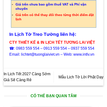
Giá trên chưa bao gồm thuế VAT và Phí vận
chuyển
Giá trên có thể thay đổi theo từng thời điểm đặt
lịch
In Lịch Tờ Treo Tường liên hệ:
CTY THIẾT KẾ & IN LỊCH TẾT TƯƠNG LAI VIỆT
☎: 0983 559 554 – 0913 559 554 – 0937 559 554
Email: lichtet@tuonglaiviet.vn – Web: www.intlv.vn
In Lịch Tết 2027 Càng Sớm
Mẫu Lịch Tờ Lời Phật Dạy
Giá Sẽ Càng Rẻ
CÓ THỂ BẠN QUAN TÂM