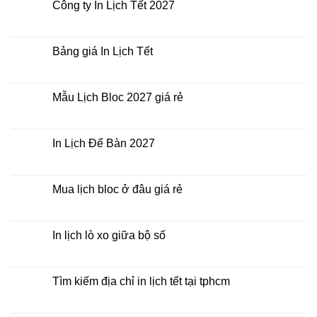
giá
luận
Công ty In Lịch Tết 2027
rẻ
ở
nhất
In
Không
thời
Lịch
có
điểm
Tết
bình
nào?
ở
luận
Bảng giá In Lịch Tết
đâu
ở
giá
Công
Không
rẻ?
ty
có
In
bình
Lịch
luận
Mẫu Lịch Bloc 2027 giá rẻ
Tết
ở
2027
Bảng
Không
giá
có
In
bình
Lịch
luận
In Lịch Để Bàn 2027
Tết
ở
Mẫu
Không
Lịch
có
Bloc
bình
2027
luận
Mua lịch bloc ở đâu giá rẻ
giá
ở
rẻ
In
Không
Lịch
có
Để
bình
Bàn
luận
In lịch lò xo giữa bộ số
2027
ở
Mua
Không
lịch
có
bloc
bình
ở
luận
Tìm kiếm địa chỉ in lịch tết tại tphcm
đâu
ở
giá
In
Không
rẻ
lịch
có
lò
bình