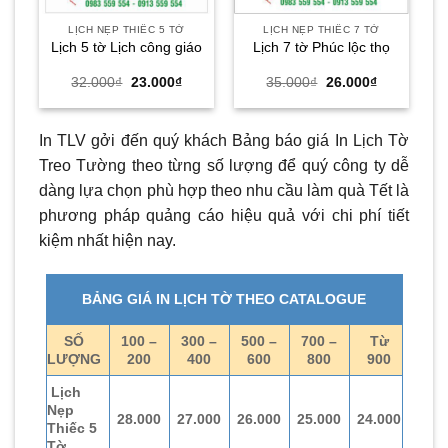
LỊCH NẸP THIẾC 5 TỜ
LỊCH NẸP THIẾC 7 TỜ
Lịch 5 tờ Lịch công giáo
Lịch 7 tờ Phúc lộc thọ
Giá
Giá
Giá
Giá
32.000
₫
23.000
₫
35.000
₫
26.000
₫
gốc
hiện
gốc
hiện
là:
tại
là:
tại
32.000₫.
là:
35.000₫.
là:
23.000₫.
26.000₫.
In TLV gởi đến quý khách Bảng báo giá In Lịch Tờ
Treo Tường theo từng số lượng để quý công ty dễ
dàng lựa chọn phù hợp theo nhu cầu làm quà Tết là
phương pháp quảng cáo hiệu quả với chi phí tiết
kiệm nhất hiện nay.
BẢNG GIÁ IN LỊCH TỜ THEO CATALOGUE
SỐ
100 –
300 –
500 –
700 –
Từ
LƯỢNG
200
400
600
800
900
Lịch
Nẹp
28.000
27.000
26.000
25.000
24.000
Thiếc 5
Tờ