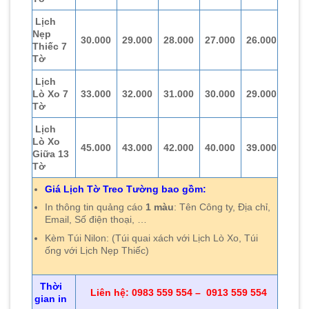
Lịch
Nẹp
30.000
29.000
28.000
27.000
26.000
Thiếc 7
Tờ
Lịch
Lò Xo 7
33.000
32.000
31.000
30.000
29.000
Tờ
Lịch
Lò Xo
45.000
43.000
42.000
40.000
39.000
Giữa 13
Tờ
Giá Lịch Tờ Treo Tường bao gồm:
In thông tin quảng cáo
1 màu
: Tên Công ty, Địa chỉ,
Email, Số điện thoại, …
Kèm Túi Nilon: (Túi quai xách với Lịch Lò Xo, Túi
ống với Lịch Nẹp Thiếc)
Thời
Liên hệ: 0983 559 554 – 0913 559 554
gian in