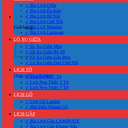
✓ Bìa Lịch Offet
✓ Bìa Lịch Ép Kim
✓ Bìa Lịch Bế Nổi
0
✓ Bìa Lịch Chữ Nổi
Giỏ hàng
✓ Bìa Lịch Metalize
✓ Bìa Lịch Laminate
LÒ XO GIỮA
✓ Lò Xo Giữa Mini
✓ Lò Xo Giữa Bộ Số
✓ Lò Xo Giữa Gắn Bloc
✓ Lò Xo Giữa Dán Chữ Nổi
LỊCH TỜ
Quay trở lại cửa hàng
✓ Lịch Lò Xo 7 Tờ
✓ Lịch Nẹp Thiếc 5 Tờ
✓ Lịch Nẹp Thiếc 7 Tờ
LỊCH GỖ
✓ Lịch Gỗ Lamina
✓ Phù Điêu Khung Gỗ
LỊCH GẬP
✓ Bìa Lịch Gập LAMINATE
✓ Bìa Lịch Gập Khung Nâu