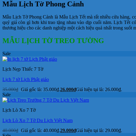
Mẫu Lịch Tờ Phong Cảnh
Mẫu Lịch Tờ Phong Cảnh là Mẫu Lịch Tết mà rất nhiều cửa hàng, cơ s
quý giá còn gì hơn khi trao tặng nhau vào dịp cuối năm. Lịch Tết c
thương hiệu cho các danh nghiệp một cách hiệu quả nhất trong suốt 
MẪU LỊCH TỜ TREO TƯỜNG
Sale
Lịch Nẹp Thiếc 7 Tờ
Lịch 7 tờ Lịch Phật giáo
35.000
₫
Giá gốc là: 35.000₫.
26.000
₫
Giá hiện tại là: 26.000₫.
Sale
Lịch Lò Xo 7 Tờ
Lịch Lò Xo 7 Tờ Du Lịch Việt Nam
40.000
₫
Giá gốc là: 40.000₫.
29.000
₫
Giá hiện tại là: 29.000₫.
Sale