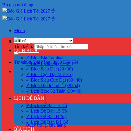
Bỏ qua nội dung
Menu
>
Tìm kiếm:
LỊCH BLOC
✓ Bloc Bìa Laminate
Tư vấn & Đặt hàng: 0983 559 554
✓ Bloc Lịch Đại (17×24)
✓ Bloc Siêu Đại (20×30)
0
✓ Bloc Cực Đại (25×35)
✓ Bloc Siêu Cực Đại (30×40)
✓ Bloc khổ lớn nhất (38×54)
✓ Lịch Bloc 52 Tuần (30×40)
LỊCH ĐỂ BÀN
✓ Lịch Để Bàn 13 Tờ
✓ Lịch Để Bàn 15 Tờ
✓ Lịch Để Bàn Đứng
✓ Lịch Để Bàn Đế Gỗ
Quay trở lại cửa hàng
BÌA LỊCH