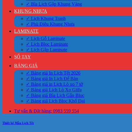
✓ Bìa Lịch Gập Khung Vàng
KHUNG NHỰA
✓ Lịch Khung Tranh
✓ Phù Điêu Khung Nhựa
LAMINATE
✓ Lịch Gỗ Laminate
✓ Lịch Bloc Laminate
✓ Lịch Gập Laminate
SỔ TAY
BẢNG GIÁ
✓ Bảng giá In Lịch Tết 2026
✓ Bảng giá In Lịch Để Bàn
✓ Bảng giá in Lịch Lò xo 7 tờ
✓ Bảng giá Lịch Lò Xo Giữa
✓ Bảng giá Bìa Lịch Gắn Bloc
✓ Bảng giá Lịch Bloc Khổ Đại
Tư vấn & Đặt hàng: 0983 559 554
Thiết kế Mẫu Lịch Tết