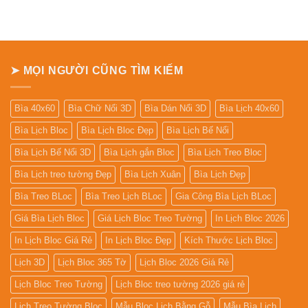
ở
Bảng
giá
In
Lịch
Để
Bàn
➤ MỌI NGƯỜI CŨNG TÌM KIẾM
Bìa 40x60
Bìa Chữ Nổi 3D
Bìa Dán Nổi 3D
Bìa Lịch 40x60
Bìa Lịch Bloc
Bìa Lịch Bloc Đẹp
Bìa Lịch Bế Nổi
Bìa Lịch Bế Nổi 3D
Bìa Lịch gắn Bloc
Bìa Lịch Treo Bloc
Bìa Lịch treo tường Đẹp
Bìa Lịch Xuân
Bìa Lịch Đẹp
Bìa Treo BLoc
Bìa Treo Lịch BLoc
Gia Công Bìa Lịch BLoc
Giá Bìa Lịch Bloc
Giá Lịch Bloc Treo Tường
In Lịch Bloc 2026
In Lịch Bloc Giá Rẻ
In Lịch Bloc Đẹp
Kích Thước Lịch Bloc
Lịch 3D
Lịch Bloc 365 Tờ
Lịch Bloc 2026 Giá Rẻ
Lịch Bloc Treo Tường
Lịch Bloc treo tường 2026 giá rẻ
Lịch Treo Tường Bloc
Mẫu Bloc Lịch Bằng Gỗ
Mẫu Bìa Lịch