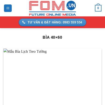
Bỏ
0
qua
nội
dung
TƯ VẤN & ĐẶT HÀNG: 0983 559 554
BÌA 40×60