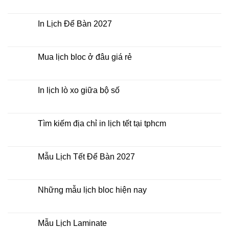
2027
Bảng
Không
giá
có
In
bình
Lịch
luận
In Lịch Để Bàn 2027
Tết
ở
Mẫu
Không
Lịch
có
Bloc
bình
2027
luận
Mua lịch bloc ở đâu giá rẻ
giá
ở
rẻ
In
Không
Lịch
có
Để
bình
Bàn
luận
In lịch lò xo giữa bộ số
2027
ở
Mua
Không
lịch
có
bloc
bình
ở
luận
Tìm kiếm địa chỉ in lịch tết tại tphcm
đâu
ở
giá
In
Không
rẻ
lịch
có
lò
bình
xo
luận
Mẫu Lịch Tết Để Bàn 2027
giữa
ở
bộ
Tìm
Không
số
kiếm
có
địa
bình
chỉ
luận
Những mẫu lịch bloc hiện nay
in
ở
lịch
Mẫu
Không
tết
Lịch
có
tại
Tết
bình
tphcm
Để
luận
Mẫu Lịch Laminate
Bàn
ở