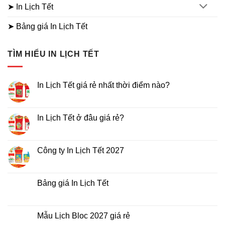
➤ In Lịch Tết
➤ Bảng giá In Lịch Tết
TÌM HIỂU IN LỊCH TẾT
In Lịch Tết giá rẻ nhất thời điểm nào?
Không
có
bình
luận
In Lịch Tết ở đâu giá rẻ?
ở
In
Không
Lịch
có
Tết
bình
giá
luận
Công ty In Lịch Tết 2027
rẻ
ở
nhất
In
Không
thời
Lịch
có
điểm
Tết
bình
nào?
ở
luận
Bảng giá In Lịch Tết
đâu
ở
giá
Công
Không
rẻ?
ty
có
In
bình
Lịch
luận
Mẫu Lịch Bloc 2027 giá rẻ
Tết
ở