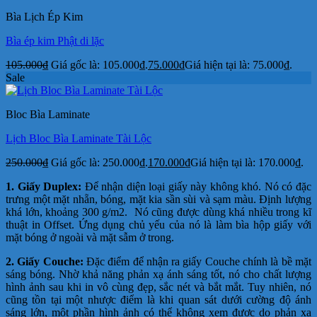
Bìa Lịch Ép Kim
Bìa ép kim Phật di lặc
105.000
₫
Giá gốc là: 105.000₫.
75.000
₫
Giá hiện tại là: 75.000₫.
Sale
Bloc Bìa Laminate
Lịch Bloc Bìa Laminate Tài Lộc
250.000
₫
Giá gốc là: 250.000₫.
170.000
₫
Giá hiện tại là: 170.000₫.
1. Giấy Duplex:
Để nhận diện loại giấy này không khó. Nó có đặc
trưng một mặt nhẵn, bóng, mặt kia sần sùi và sạm màu. Định lượng
khá lớn, khoảng 300 g/m2. Nó cũng được dùng khá nhiều trong kĩ
thuật in Offset. Ứng dụng chủ yếu của nó là làm bìa hộp giấy với
mặt bóng ở ngoài và mặt sẫm ở trong.
2. Giấy Couche:
Đặc điểm để nhận ra giấy Couche chính là bề mặt
sáng bóng. Nhờ khả năng phản xạ ánh sáng tốt, nó cho chất lượng
hình ảnh sau khi in vô cùng đẹp, sắc nét và bắt mắt. Tuy nhiên, nó
cũng tồn tại một nhược điểm là khi quan sát dưới cường độ ánh
sáng lớn, một phần hình ảnh có thể không xem được do phản xạ