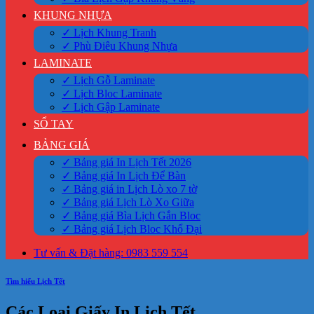
KHUNG NHỰA
✓ Lịch Khung Tranh
✓ Phù Điêu Khung Nhựa
LAMINATE
✓ Lịch Gỗ Laminate
✓ Lịch Bloc Laminate
✓ Lịch Gập Laminate
SỔ TAY
BẢNG GIÁ
✓ Bảng giá In Lịch Tết 2026
✓ Bảng giá In Lịch Để Bàn
✓ Bảng giá in Lịch Lò xo 7 tờ
✓ Bảng giá Lịch Lò Xo Giữa
✓ Bảng giá Bìa Lịch Gắn Bloc
✓ Bảng giá Lịch Bloc Khổ Đại
Tư vấn & Đặt hàng: 0983 559 554
Tìm hiểu Lịch Tết
Các Loại Giấy In Lịch Tết