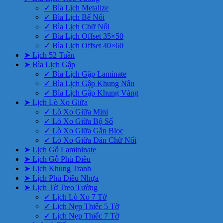
✓ Bìa Lịch Metalize
✓ Bìa Lịch Bế Nổi
✓ Bìa Lịch Chữ Nổi
✓ Bìa Lịch Offset 35×50
✓ Bìa Lịch Offset 40×60
➤ Lịch 52 Tuần
➤ Bìa Lịch Gập
✓ Bìa Lịch Gập Laminate
✓ Bìa Lịch Gập Khung Nâu
✓ Bìa Lịch Gập Khung Vàng
➤ Lịch Lò Xo Giữa
✓ Lò Xo Giữa Mini
✓ Lò Xo Giữa Bộ Số
✓ Lò Xo Giữa Gắn Bloc
✓ Lò Xo Giữa Dán Chữ Nổi
➤ Lịch Gỗ Lamininate
➤ Lịch Gỗ Phù Điêu
➤ Lịch Khung Tranh
➤ Lịch Phù Điêu Nhựa
➤ Lịch Tờ Treo Tường
✓ Lịch Lò Xo 7 Tờ
✓ Lịch Nẹp Thiếc 5 Tờ
✓ Lịch Nẹp Thiếc 7 Tờ