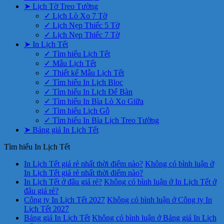
➤ Lịch Tờ Treo Tường
✓ Lịch Lò Xo 7 Tờ
✓ Lịch Nẹp Thiếc 5 Tờ
✓ Lịch Nẹp Thiếc 7 Tờ
➤ In Lịch Tết
✓ Tìm hiểu Lịch Tết
✓ Mẫu Lịch Tết
✓ Thiết kế Mẫu Lịch Tết
✓ Tìm hiểu In Lịch Bloc
✓ Tìm hiểu In Lịch Để Bàn
✓ Tìm hiểu In Bìa Lò Xo Giữa
✓ Tìm hiểu Lịch Gỗ
✓ Tìm hiểu In Bìa Lịch Treo Tường
➤ Bảng giá In Lịch Tết
Tìm hiểu In Lịch Tết
In Lịch Tết giá rẻ nhất thời điểm nào?
Không có bình luận
ở
In Lịch Tết giá rẻ nhất thời điểm nào?
In Lịch Tết ở đâu giá rẻ?
Không có bình luận
ở In Lịch Tết ở
đâu giá rẻ?
Công ty In Lịch Tết 2027
Không có bình luận
ở Công ty In
Lịch Tết 2027
Bảng giá In Lịch Tết
Không có bình luận
ở Bảng giá In Lịch