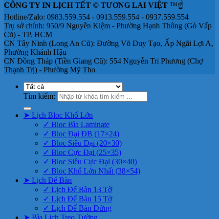
CÔNG TY IN LỊCH TẾT © TƯƠNG LAI VIỆT
™☝️
Hotline/Zalo: 0983.559.554 - 0913.559.554 - 0937.559.554
Trụ sở chính: 950/9 Nguyễn Kiệm - Phường Hạnh Thông (Gò Vấp
Cũ) - TP. HCM
CN Tây Ninh (Long An Cũ): Đường Võ Duy Tạo, Ấp Ngãi Lợi A,
Phường Khánh Hậu
CN Đồng Tháp (Tiền Giang Cũ): 554 Nguyễn Tri Phương (Chợ
Thạnh Trị) - Phường Mỹ Tho
Tìm kiếm:
➤ Lịch Bloc Khổ Lớn
✓ Bloc Bìa Laminate
✓ Bloc Đại ĐB (17×24)
✓ Bloc Siêu Đại (20×30)
✓ Bloc Cực Đại (25×35)
✓ Bloc Siêu Cực Đại (30×40)
✓ Bloc Khổ Lớn Nhất (38×54)
➤ Lịch Để Bàn
✓ Lịch Để Bàn 13 Tờ
✓ Lịch Để Bàn 15 Tờ
✓ Lịch Để Bàn Đứng
➤ Bìa Lịch Treo Tường