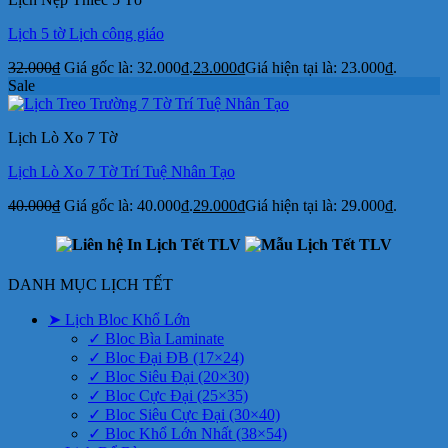
Lịch 5 tờ Lịch công giáo
32.000
₫
Giá gốc là: 32.000₫.
23.000
₫
Giá hiện tại là: 23.000₫.
Sale
Lịch Lò Xo 7 Tờ
Lịch Lò Xo 7 Tờ Trí Tuệ Nhân Tạo
40.000
₫
Giá gốc là: 40.000₫.
29.000
₫
Giá hiện tại là: 29.000₫.
DANH MỤC LỊCH TẾT
➤ Lịch Bloc Khổ Lớn
✓ Bloc Bìa Laminate
✓ Bloc Đại ĐB (17×24)
✓ Bloc Siêu Đại (20×30)
✓ Bloc Cực Đại (25×35)
✓ Bloc Siêu Cực Đại (30×40)
✓ Bloc Khổ Lớn Nhất (38×54)