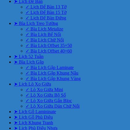
➤ Lịch Để Bàn
✓ Lịch Để Bàn 13 Tờ
✓ Lịch Để Bàn 15 Tờ
✓ Lịch Để Bàn Đứng
➤ Bìa Lịch Treo Tường
✓ Bìa Lịch Metalize
✓ Bìa Lịch Bế Nổi
✓ Bìa Lịch Chữ Nổi
✓ Bìa Lịch Offset 35×50
✓ Bìa Lịch Offset 40×60
➤ Lịch 52 Tuần
➤ Bìa Lịch Gập
✓ Bìa Lịch Gập Laminate
✓ Bìa Lịch Gập Khung Nâu
✓ Bìa Lịch Gập Khung Vàng
➤ Lịch Lò Xo Giữa
✓ Lò Xo Giữa Mini
✓ Lò Xo Giữa Bộ Số
✓ Lò Xo Giữa Gắn Bloc
✓ Lò Xo Giữa Dán Chữ Nổi
➤ Lịch Gỗ Lamininate
➤ Lịch Gỗ Phù Điêu
➤ Lịch Khung Tranh
➤ Lịch Phù Điêu Nhựa