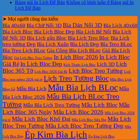
Bảng giá In Lịch Để Bàn
Không có bình luận
ở Bảng giá In
Lịch Để Bàn
➤ Mọi người cũng tìm kiếm
Bìa Dán Nổi 3D
Bìa 40x60
Bìa Chữ Nổi 3D
Bìa Lịch 40x60
Bìa Lịch Bloc
Bìa Lịch Bloc Đẹp
Bìa Lịch Bế Nổi
Bìa Lịch
Bế Nổi 3D
Bìa Lịch gắn Bloc
Bìa Lịch Treo Bloc
Bìa Lịch
treo tường Đẹp
Bìa Lịch Xuân
Bìa Lịch Đẹp
Bìa Treo BLoc
Bìa Treo Lịch BLoc
Gia Công Bìa Lịch BLoc
Giá Bìa Lịch
In Lịch Bloc 2026
In Lịch Bloc
Bloc
Giá Lịch Bloc Treo Tường
Giá Rẻ
In Lịch Bloc Đẹp
Lịch
Lịch 3D
Kích Thước Lịch Bloc
Bloc 365 Tờ
Lịch Bloc Treo Tường
Lịch Bloc 2026 Giá Rẻ
Lịch
Lịch Treo Tường Bloc
Bloc treo tường 2026 giá rẻ
Mẫu Bloc Lịch
Mẫu Bìa Lịch BLoc
Mẫu Bìa Lịch
Mẫu
Bằng Gỗ
Mẫu Bìa Lịch BLoc Treo
Bìa Lịch Bloc 2026
Tường
Mẫu Lịch Bloc
Mẫu
Mẫu Bìa Lịch Treo Tường
Lịch Bloc 365 Ngày
Mẫu Lịch Bloc 2026
Mẫu Lịch Bloc 2026
Mẫu Lịch Bloc Khổ Đại
Mẫu Lịch
giá rẻ
Mẫu Lịch Bloc Siêu Đại
Bloc Treo Tường
Mẫu Lịch Bloc Treo Tường Đẹp
Mẫu
Ép Kim Bìa Lịch
Lịch Bloc Đẹp
Ép Kim Lịch Bloc