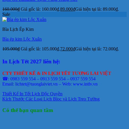
160.000
₫
Giá gốc là: 160.000₫.
89.000
₫
Giá hiện tại là: 89.000₫.
Sale
Bìa Lịch Ép Kim
Bìa ép kim Lộc Xuân
105.000
₫
Giá gốc là: 105.000₫.
72.000
₫
Giá hiện tại là: 72.000₫.
In Lịch Tết 2027 liên hệ:
CTY THIẾT KẾ & IN LỊCH TẾT TƯƠNG LAI VIỆT
☎: 0983 559 554 – 0913 559 554 – 0937 559 554
Email: lichtet@tuonglaiviet.vn – Web: www.intlv.vn
Thiết Kế In Tết Lịch Độc Quyền
Kích Thước Các Loại Lịch Bloc và Lịch Treo Tường
Có thể bạn quan tâm