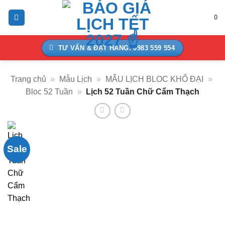
Bỏ
0
qua
nội
dung
TƯ VẤN & ĐẶT HÀNG: 0983 559 554
Trang chủ
»
Mẫu Lịch
»
MẪU LỊCH BLOC KHỔ ĐẠI
»
Bloc 52 Tuần
»
Lịch 52 Tuần Chữ Cẩm Thạch
Sale