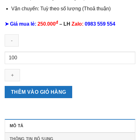
Vận chuyển: Tuỳ theo số lượng (Thoả thuận)
đ
➤ Giá mua lẻ:
250.000
– LH
Zalo:
0983 559 554
Lịch
52
Tuần
Chữ
Cẩm
Thạch
THÊM VÀO GIỎ HÀNG
số
lượng
MÔ TẢ
THÔNG TIN BỔ SUNG