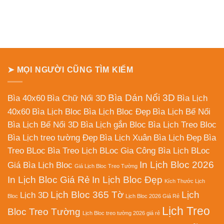
➤ MỌI NGƯỜI CŨNG TÌM KIẾM
Bìa Dán Nổi 3D
Bìa 40x60
Bìa Chữ Nổi 3D
Bìa Lịch
40x60
Bìa Lịch Bloc
Bìa Lịch Bloc Đẹp
Bìa Lịch Bế Nổi
Bìa Lịch Bế Nổi 3D
Bìa Lịch gắn Bloc
Bìa Lịch Treo Bloc
Bìa Lịch treo tường Đẹp
Bìa Lịch Xuân
Bìa Lịch Đẹp
Bìa
Treo BLoc
Bìa Treo Lịch BLoc
Gia Công Bìa Lịch BLoc
In Lịch Bloc 2026
Giá Bìa Lịch Bloc
Giá Lịch Bloc Treo Tường
In Lịch Bloc Giá Rẻ
In Lịch Bloc Đẹp
Kích Thước Lịch
Lịch Bloc 365 Tờ
Lịch
Lịch 3D
Bloc
Lịch Bloc 2026 Giá Rẻ
Lịch Treo
Bloc Treo Tường
Lịch Bloc treo tường 2026 giá rẻ