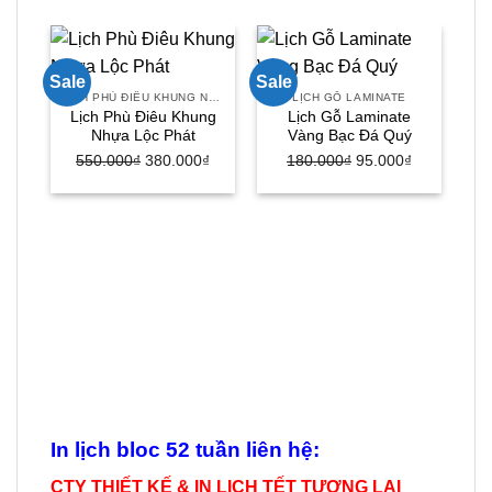
Sale
Sale
Sal
LỊCH PHÙ ĐIÊU KHUNG NHỰA
LỊCH GỖ LAMINATE
Lịch Phù Điêu Khung
Lịch Gỗ Laminate
Nhựa Lộc Phát
Vàng Bạc Đá Quý
550.000
₫
Giá
380.000
₫
Giá
180.000
₫
Giá
95.000
₫
Giá
gốc
hiện
gốc
hiện
là:
tại
là:
tại
550.000₫.
là:
180.000₫.
là:
LỊ
L
380.000₫.
95.000₫.
In lịch bloc 52 tuần liên hệ:
CTY THIẾT KẾ & IN LỊCH TẾT TƯƠNG LAI