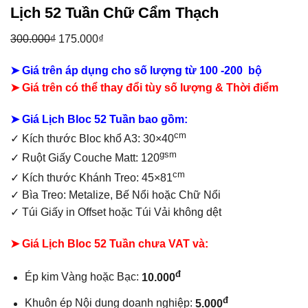
Lịch 52 Tuần Chữ Cẩm Thạch
300.000
₫
Giá
175.000
₫
Giá
gốc
hiện
➤ Giá trên áp dụng cho số lượng từ 100 -200 bộ
là:
tại
➤ Giá trên có thể thay đổi tùy số lượng & Thời điểm
300.000₫.
là:
175.000₫.
➤ Giá Lịch Bloc 52 Tuần bao gồm:
cm
✓
Kích thước Bloc khổ A3: 30×40
gsm
✓ Ruột Giấy Couche Matt: 120
cm
✓ Kích thước Khánh Treo: 45×81
✓ Bìa Treo: Metalize, Bế Nổi hoặc Chữ Nổi
✓ Túi Giấy in Offset hoặc Túi Vải không dệt
➤ Giá Lịch Bloc 52 Tuần chưa VAT và:
đ
Ép kim Vàng hoặc Bạc:
10.000
đ
Khuôn ép Nội dung doanh nghiệp:
5.000