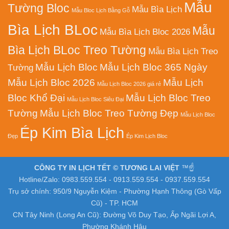
Mẫu
Tường Bloc
Mẫu Bìa Lịch
Mẫu Bloc Lịch Bằng Gỗ
Bìa Lịch BLoc
Mẫu
Mẫu Bìa Lịch Bloc 2026
Bìa Lịch BLoc Treo Tường
Mẫu Bìa Lịch Treo
Mẫu Lịch Bloc
Mẫu Lịch Bloc 365 Ngày
Tường
Mẫu Lịch Bloc 2026
Mẫu Lịch
Mẫu Lịch Bloc 2026 giá rẻ
Bloc Khổ Đại
Mẫu Lịch Bloc Treo
Mẫu Lịch Bloc Siêu Đại
Tường
Mẫu Lịch Bloc Treo Tường Đẹp
Mẫu Lịch Bloc
Ép Kim Bìa Lịch
Đẹp
Ép Kim Lịch Bloc
CÔNG TY IN LỊCH TẾT © TƯƠNG LAI VIỆT
™☝️
Hotline/Zalo: 0983.559.554 - 0913.559.554 - 0937.559.554
Trụ sở chính: 950/9 Nguyễn Kiệm - Phường Hạnh Thông (Gò Vấp
Cũ) - TP. HCM
CN Tây Ninh (Long An Cũ): Đường Võ Duy Tạo, Ấp Ngãi Lợi A,
Phường Khánh Hậu