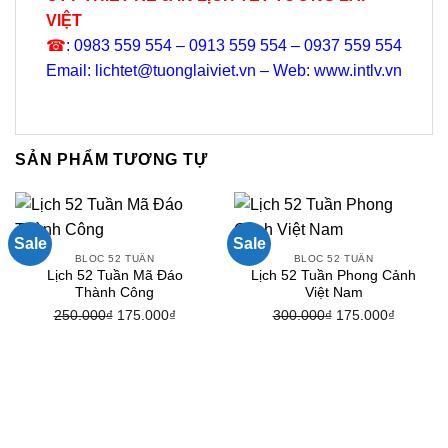
VIỆT
☎
: 0983 559 554 – 0913 559 554 – 0937 559 554
Email: lichtet@tuonglaiviet.vn – Web: www.intlv.vn
SẢN PHẨM TƯƠNG TỰ
Sale
Sale
BLOC 52 TUẦN
BLOC 52 TUẦN
Lịch 52 Tuần Mã Đáo
Lịch 52 Tuần Phong Cảnh
Thành Công
Việt Nam
250.000
₫
Giá
175.000
₫
Giá
300.000
₫
Giá
175.000
₫
Giá
gốc
hiện
gốc
hiện
là:
tại
là:
tại
250.000₫.
là:
300.000₫.
là:
175.000₫.
175.000