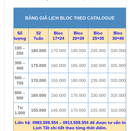
BẢNG GIÁ LỊCH BLOC THEO CATALOGUE
Số
52
Bloc
Bloc
Bloc
Bloc
lượng
Tuấn
17×24
20×30
25×35
30×40
100 –
180.000
170.000
190.000
245.000
330.000
200
300 –
175.000
160.000
185.000
240.000
325.000
400
500 –
170.000
155.000
180.000
235.000
320.000
700
800 –
160.000
150.000
175.000
230.000
315.000
900
Từ
155.000
145.000
170.000
225.000
310.000
1.000
Liên hệ: 0983.559.554 – 0913.559.554 để được tư vấn In
Lịch Tết chi tiết theo từng thời điểm.