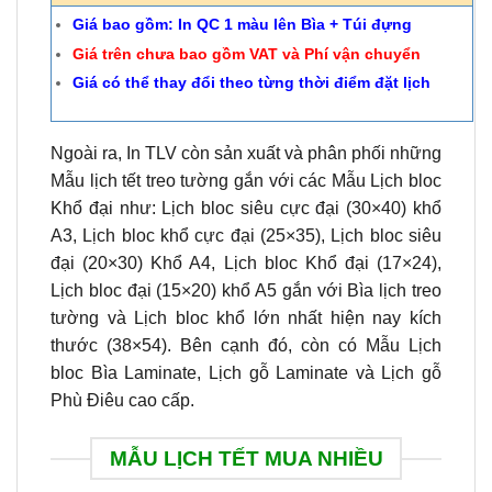
Giá bao gồm: In QC 1 màu lên Bìa + Túi đựng
Giá trên chưa bao gồm VAT và Phí vận chuyển
Giá có thể thay đổi theo từng thời điểm đặt lịch
Ngoài ra, In TLV còn sản xuất và phân phối những
Mẫu lịch tết treo tường gắn với các Mẫu Lịch bloc
Khổ đại như: Lịch bloc siêu cực đại (30×40) khổ
A3, Lịch bloc khổ cực đại (25×35), Lịch bloc siêu
đại (20×30) Khổ A4, Lịch bloc Khổ đại (17×24),
Lịch bloc đại (15×20) khổ A5 gắn với Bìa lịch treo
tường và Lịch bloc khổ lớn nhất hiện nay kích
thước (38×54). Bên cạnh đó, còn có Mẫu Lịch
bloc Bìa Laminate, Lịch gỗ Laminate và Lịch gỗ
Phù Điêu cao cấp.
MẪU LỊCH TẾT MUA NHIỀU