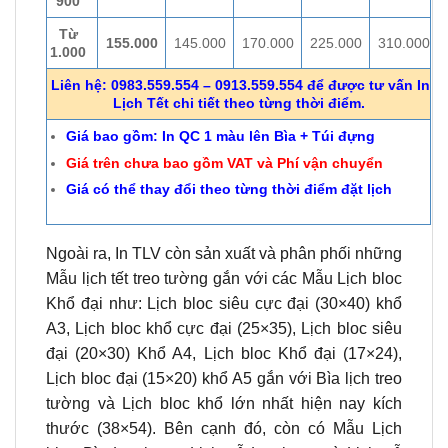
900
Từ
155.000
145.000
170.000
225.000
310.000
1.000
Liên hệ: 0983.559.554 – 0913.559.554 để được tư vấn In
Lịch Tết chi tiết theo từng thời điểm.
Giá bao gồm: In QC 1 màu lên Bìa + Túi đựng
Giá trên chưa bao gồm VAT và Phí vận chuyển
Giá có thể thay đổi theo từng thời điểm đặt lịch
Ngoài ra, In TLV còn sản xuất và phân phối những
Mẫu lịch tết treo tường gắn với các Mẫu Lịch bloc
Khổ đại như: Lịch bloc siêu cực đại (30×40) khổ
A3, Lịch bloc khổ cực đại (25×35), Lịch bloc siêu
đại (20×30) Khổ A4, Lịch bloc Khổ đại (17×24),
Lịch bloc đại (15×20) khổ A5 gắn với Bìa lịch treo
tường và Lịch bloc khổ lớn nhất hiện nay kích
thước (38×54). Bên cạnh đó, còn có Mẫu Lịch