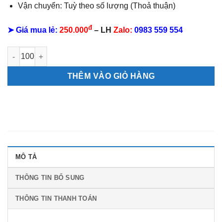
Vận chuyển: Tuỳ theo số lượng (Thoả thuận)
đ
➤ Giá mua lẻ:
250.000
– LH
Zalo:
0983 559 554
Lịch 52 Tuần Phong Cảnh Việt Nam số lượng
THÊM VÀO GIỎ HÀNG
MÔ TẢ
THÔNG TIN BỔ SUNG
THÔNG TIN THANH TOÁN