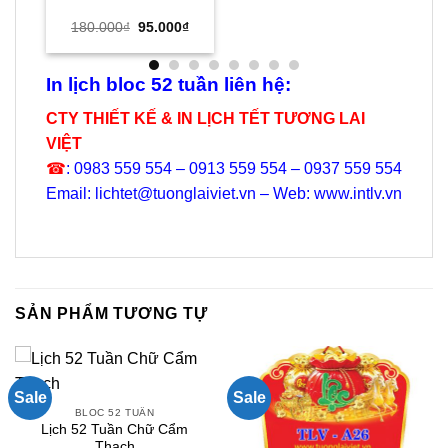
Giá
Giá
180.000
₫
95.000
₫
gốc
hiện
là:
tại
180.000₫.
là:
95.000₫.
In lịch bloc 52 tuần liên hệ:
CTY THIẾT KẾ & IN LỊCH TẾT TƯƠNG LAI
VIỆT
☎
: 0983 559 554 – 0913 559 554 – 0937 559 554
Email: lichtet@tuonglaiviet.vn – Web: www.intlv.vn
SẢN PHẨM TƯƠNG TỰ
Sale
Sale
BLOC 52 TUẦN
Lịch 52 Tuần Chữ Cẩm
Thạch