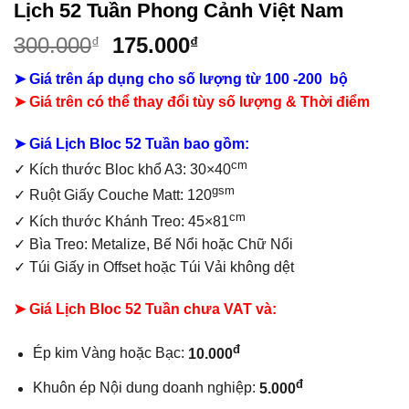
Lịch 52 Tuần Phong Cảnh Việt Nam
Giá
Giá
300.000
175.000
₫
₫
gốc
hiện
➤ Giá trên áp dụng cho số lượng từ 100 -200 bộ
là:
tại
➤ Giá trên có thể thay đổi tùy số lượng & Thời điểm
300.000₫.
là:
175.000₫.
➤ Giá Lịch Bloc 52 Tuần bao gồm:
cm
✓
Kích thước Bloc khổ A3: 30×40
gsm
✓ Ruột Giấy Couche Matt: 120
cm
✓ Kích thước Khánh Treo: 45×81
✓ Bìa Treo: Metalize, Bế Nổi hoặc Chữ Nổi
✓ Túi Giấy in Offset hoặc Túi Vải không dệt
➤ Giá Lịch Bloc 52 Tuần chưa VAT và:
đ
Ép kim Vàng hoặc Bạc:
10.000
đ
Khuôn ép Nội dung doanh nghiệp:
5.000