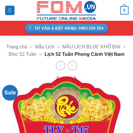
Bỏ
0
qua
nội
dung
TƯ VẤN & ĐẶT HÀNG: 0983 559 554
Trang chủ
»
Mẫu Lịch
»
MẪU LỊCH BLOC KHỔ ĐẠI
»
Bloc 52 Tuần
»
Lịch 52 Tuần Phong Cảnh Việt Nam
Sale