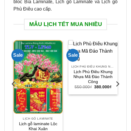
bloc Bìa Laminate, Lịch gỗ Laminate và Lịch gỗ
Phù Điêu cao cấp.
MẪU LỊCH TẾT MUA NHIỀU
Sale
Sale
LỊCH PHÙ ĐIÊU KHUNG NHỰA
Lịch Phù Điêu Khung
Nhựa Mã Đáo Thành
Công
Giá
Giá
550.000
₫
380.000
₫
gốc
hiện
là:
tại
550.000₫.
là:
ờ
380.000₫.
Giá
hiện
LỊCH GỖ LAMINATE
tại
Lịch gỗ laminate Lộc
.
là:
Khai Xuân
24.000₫.