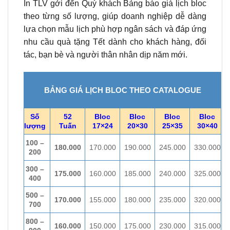
In TLV gởi đến Quý khách Bảng báo giá lịch bloc
theo từng số lượng, giúp doanh nghiệp dễ dàng
lựa chọn mẫu lịch phù hợp ngân sách và đáp ứng
nhu cầu quà tặng Tết dành cho khách hàng, đối
tác, bạn bè và người thân nhân dịp năm mới.
BẢNG GIÁ LỊCH BLOC THEO CATALOGUE
Số
52
Bloc
Bloc
Bloc
Bloc
lượng
Tuấn
17×24
20×30
25×35
30×40
100 –
180.000
170.000
190.000
245.000
330.000
200
300 –
175.000
160.000
185.000
240.000
325.000
400
500 –
170.000
155.000
180.000
235.000
320.000
700
800 –
160.000
150.000
175.000
230.000
315.000