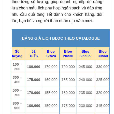
theo từng số lượng, giúp doanh nghiệp dễ dàng
lựa chọn mẫu lịch phù hợp ngân sách và đáp ứng
nhu cầu quà tặng Tết dành cho khách hàng, đối
tác, bạn bè và người thân nhân dịp năm mới.
BẢNG GIÁ LỊCH BLOC THEO CATALOGUE
Số
52
Bloc
Bloc
Bloc
Bloc
lượng
Tuấn
17×24
20×30
25×35
30×40
100 –
180.000
170.000
190.000
245.000
330.000
200
300 –
175.000
160.000
185.000
240.000
325.000
400
500 –
170.000
155.000
180.000
235.000
320.000
700
800 –
160.000
150.000
175.000
230.000
315.000
900