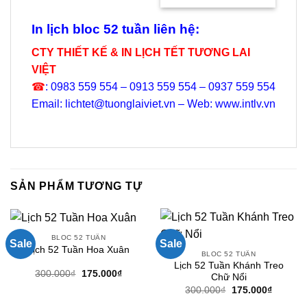
là:
tại
40.000₫.
là:
29.000₫.
In lịch bloc 52 tuần liên hệ:
CTY THIẾT KẾ & IN LỊCH TẾT TƯƠNG LAI
VIỆT
☎
: 0983 559 554 – 0913 559 554 – 0937 559 554
Email: lichtet@tuonglaiviet.vn – Web: www.intlv.vn
SẢN PHẨM TƯƠNG TỰ
BLOC 52 TUẦN
Sale
Sale
Lịch 52 Tuần Hoa Xuân
BLOC 52 TUẦN
Lịch 52 Tuần Khánh Treo
Giá
Giá
300.000
₫
175.000
₫
Chữ Nổi
gốc
hiện
Giá
Giá
300.000
₫
175.000
₫
là:
tại
gốc
hiện
300.000₫.
là: