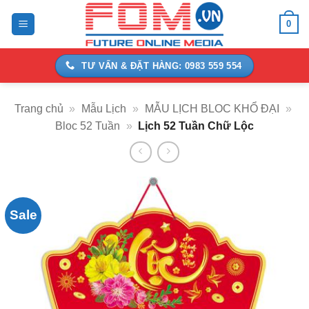
Bỏ
0
qua
nội
dung
TƯ VẤN & ĐẶT HÀNG: 0983 559 554
Trang chủ
»
Mẫu Lịch
»
MẪU LỊCH BLOC KHỔ ĐẠI
»
Bloc 52 Tuần
»
Lịch 52 Tuần Chữ Lộc
Sale