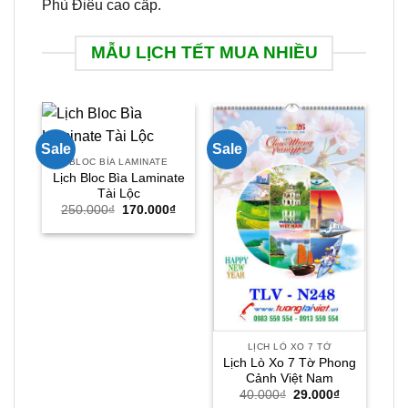
Phù Điêu cao cấp.
MẪU LỊCH TẾT MUA NHIỀU
Sale
Sale
Sal
BLOC BÌA LAMINATE
Lịch Bloc Bìa Laminate
Tài Lộc
Giá
Giá
250.000
₫
170.000
₫
gốc
hiện
là:
tại
250.000₫.
là:
170.000₫.
LỊCH LÒ XO 7 TỜ
Lịch Lò Xo 7 Tờ Phong
Cảnh Việt Nam
Giá
Giá
40.000
₫
29.000
₫
gốc
hiện