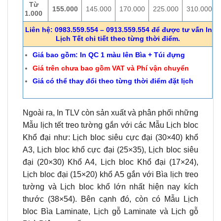
Từ
155.000
145.000
170.000
225.000
310.000
1.000
Liên hệ: 0983.559.554 – 0913.559.554 để được tư vấn In
Lịch Tết chi tiết theo từng thời điểm.
Giá bao gồm: In QC 1 màu lên Bìa + Túi đựng
Giá trên chưa bao gồm VAT và Phí vận chuyển
Giá có thể thay đổi theo từng thời điểm đặt lịch
Ngoài ra, In TLV còn sản xuất và phân phối những
Mẫu lịch tết treo tường gắn với các Mẫu Lịch bloc
Khổ đại như: Lịch bloc siêu cực đại (30×40) khổ
A3, Lịch bloc khổ cực đại (25×35), Lịch bloc siêu
đại (20×30) Khổ A4, Lịch bloc Khổ đại (17×24),
Lịch bloc đại (15×20) khổ A5 gắn với Bìa lịch treo
tường và Lịch bloc khổ lớn nhất hiện nay kích
thước (38×54). Bên cạnh đó, còn có Mẫu Lịch
bloc Bìa Laminate, Lịch gỗ Laminate và Lịch gỗ