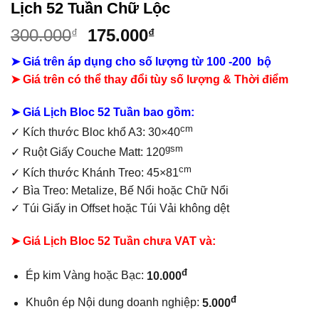
Lịch 52 Tuần Chữ Lộc
Giá
Giá
300.000
175.000
₫
₫
gốc
hiện
➤ Giá trên áp dụng cho số lượng từ 100 -200 bộ
là:
tại
➤ Giá trên có thể thay đổi tùy số lượng & Thời điểm
300.000₫.
là:
175.000₫.
➤ Giá Lịch Bloc 52 Tuần bao gồm:
cm
✓
Kích thước Bloc khổ A3: 30×40
gsm
✓ Ruột Giấy Couche Matt: 120
cm
✓ Kích thước Khánh Treo: 45×81
✓ Bìa Treo: Metalize, Bế Nổi hoặc Chữ Nổi
✓ Túi Giấy in Offset hoặc Túi Vải không dệt
➤ Giá Lịch Bloc 52 Tuần chưa VAT và:
đ
Ép kim Vàng hoặc Bạc:
10.000
đ
Khuôn ép Nội dung doanh nghiệp:
5.000