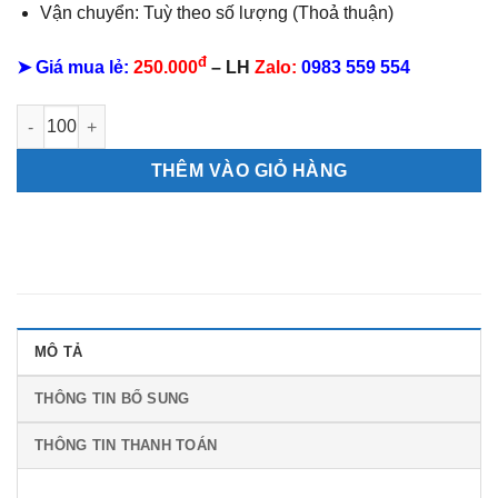
Vận chuyển: Tuỳ theo số lượng (Thoả thuận)
đ
➤ Giá mua lẻ:
250.000
– LH
Zalo:
0983 559 554
Lịch 52 Tuần Chữ Lộc số lượng
THÊM VÀO GIỎ HÀNG
MÔ TẢ
THÔNG TIN BỔ SUNG
THÔNG TIN THANH TOÁN