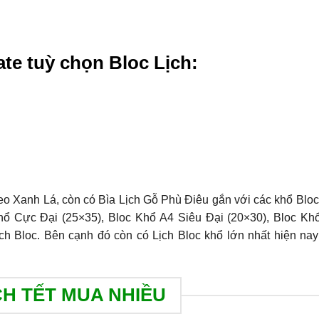
te tuỳ chọn Bloc Lịch:
o Xanh Lá, còn có Bìa Lịch Gỗ Phù Điêu gắn với các khổ Bloc
hổ Cực Đại (25×35), Bloc Khổ A4 Siêu Đại (20×30), Bloc Kh
ch Bloc. Bên cạnh đó còn có Lịch Bloc khổ lớn nhất hiện nay
CH TẾT MUA NHIỀU