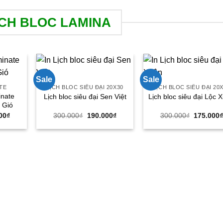
CH BLOC LAMINA
Sale
Sale
ATE
LỊCH BLOC SIÊU ĐẠI 20X30
LỊCH BLOC SIÊU ĐẠI 20
inate
Lịch bloc siêu đại Sen Việt
Lịch bloc siêu đại Lộc 
 Gió
Giá
Giá
Giá
Giá
00
₫
300.000
₫
190.000
₫
300.000
₫
175.000
hiện
gốc
hiện
gốc
tại
là:
tại
là:
00₫.
là:
300.000₫.
là:
300.000₫
170.000₫.
190.000₫.