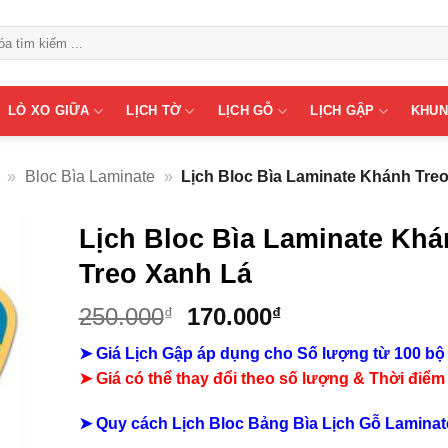
LÒ XO GIỮA
LỊCH TỜ
LỊCH GỖ
LỊCH GẬP
KHUN
»
Bloc Bìa Laminate
»
Lịch Bloc Bìa Laminate Khánh Tre
Lịch Bloc Bìa Laminate Kh
Treo Xanh Lá
Giá
Giá
250.000
170.000
₫
₫
gốc
hiện
➤ Giá Lịch Gập áp dụng cho Số lượng từ 100 bộ
là:
tại
➤ Giá có thể thay đổi theo số lượng & Thời điểm
250.000₫.
là:
170.000₫.
➤ Quy cách Lịch Bloc Bảng Bìa Lịch Gỗ Laminat