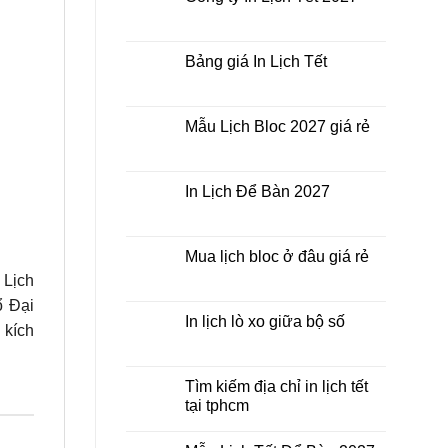
ở
giá
In
Không
rẻ
Lịch
có
nhất
Tết
bình
thời
ở
luận
Bảng giá In Lịch Tết
điểm
đâu
ở
nào?
giá
Công
Không
rẻ?
ty
có
In
bình
Lịch
luận
Mẫu Lịch Bloc 2027 giá rẻ
Tết
ở
2027
Bảng
Không
giá
có
In
bình
Lịch
luận
In Lịch Để Bàn 2027
Tết
ở
Mẫu
Không
Lịch
có
Bloc
bình
2027
luận
Mua lịch bloc ở đâu giá rẻ
giá
ở
rẻ
In
Không
 Lịch
Lịch
có
Để
bình
ổ Đại
Bàn
luận
In lịch lò xo giữa bộ số
2027
ở
 kích
Mua
Không
lịch
có
bloc
bình
ở
luận
Tìm kiếm địa chỉ in lịch tết
đâu
ở
tại tphcm
giá
In
rẻ
lịch
Không
lò
có
xo