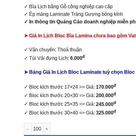
✓ Bìa Lịch bằng Gỗ công nghiệp cao cấp
✓ Ép màng Laminate Tráng Gương bóng kính
✓ In thông tin Quảng Cáo doanh nghiệp
miễn ph
➤ Giá In Lịch Bloc Bìa Lamina chưa bao gồm
Vat
✓ Vận chuyển: Thoả thuận
đ
✓ Túi Vải đựng Lịch:
6.000
➤ Bảng Giá In Lịch Bloc Laminate tuỳ chọn Bloc 
đ
✓ Bloc kích thước 17×24 => Giá:
170.000
đ
✓ Bloc kích thước 20×30 => Giá:
200.000
đ
✓ Bloc kích thước 25×35 => Giá:
245.000
đ
✓ Bloc kích thước 30×40 => Giá:
325.000
Lịch Bloc Bìa Laminate Khánh Treo Xanh Lá số lượng