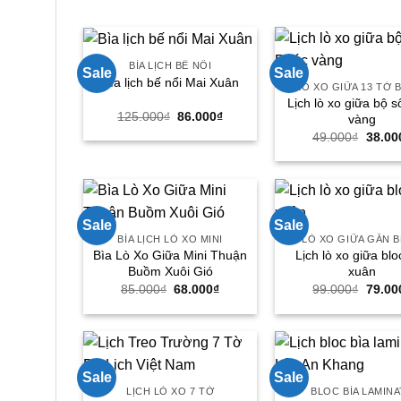
BÌA LỊCH BẾ NỔI
Sale
Sale
Bìa lịch bế nổi Mai Xuân
LÒ XO GIỮA 13 TỜ 
Lịch lò xo giữa bộ 
Giá
Giá
125.000
₫
86.000
₫
vàng
gốc
hiện
Giá
49.000
₫
38.00
là:
tại
gốc
125.000₫.
là:
là:
86.000₫.
49.00
Sale
Sale
BÌA LỊCH LÒ XO MINI
LÒ XO GIỮA GẮN 
Bìa Lò Xo Giữa Mini Thuận
Lịch lò xo giữa blo
Buồm Xuôi Gió
xuân
Giá
Giá
Giá
85.000
₫
68.000
₫
99.000
₫
79.00
gốc
hiện
gốc
là:
tại
là:
85.000₫.
là:
99.00
68.000₫.
Sale
Sale
LỊCH LÒ XO 7 TỜ
BLOC BÌA LAMIN