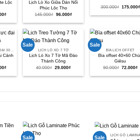
ate Lộc
Lịch Lò Xo Giữa Dán Nổi
Giá
300.000
₫
175.000
Phúc Lộc Thọ
gốc
Giá
Giá
Giá
00
₫
145.000
₫
96.000
₫
là:
hiện
gốc
hiện
300.000₫
tại
là:
tại
00₫.
là:
145.000₫.
là:
170.000₫.
96.000₫.
Sale
Sale
LỊCH BLOC SIÊU CỰC ĐẠI 30X40
LỊCH LÒ XO 7 TỜ
BÌA LỊCH OFFET
ại Cảnh
Lịch Lò Xo 7 Tờ Mã Đáo
Bìa offset 40×60 Ch
m
Thành Công
Giêsu
Giá
Giá
Giá
Giá
G
00
₫
40.000
₫
29.000
₫
90.000
₫
72.000
₫
hiện
gốc
hiện
gốc
h
tại
là:
tại
là:
t
00₫.
là:
40.000₫.
là:
90.000₫.
l
330.000₫.
29.000₫.
7
LỊCH GỖ LAMIN
Sale
Sale