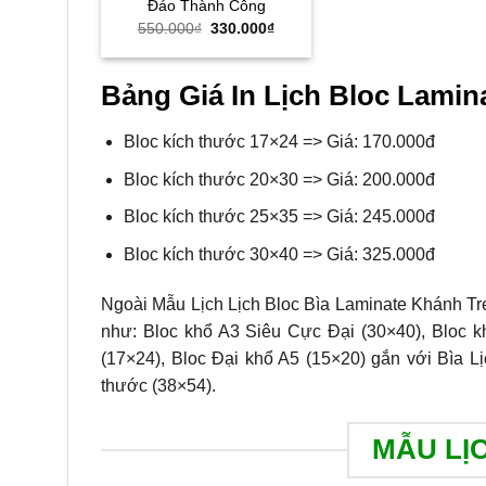
Đáo Thành Công
Giá
Giá
550.000
₫
330.000
₫
gốc
hiện
là:
tại
550.000₫.
là:
330.000₫.
Bảng Giá In Lịch Bloc Lamina
Bloc kích thước 17×24 => Giá: 170.000đ
Bloc kích thước 20×30 => Giá: 200.000đ
Bloc kích thước 25×35 => Giá: 245.000đ
Bloc kích thước 30×40 => Giá: 325.000đ
Ngoài Mẫu Lịch Lịch Bloc Bìa Laminate Khánh Tre
như: Bloc khổ A3 Siêu Cực Đại (30×40), Bloc k
(17×24), Bloc Đại khổ A5 (15×20) gắn với Bìa Lị
thước (38×54).
MẪU LỊ