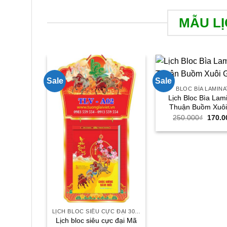
MẪU LỊ
Sale
Sale
BLOC BÌA LAMIN
Lịch Bloc Bìa Lam
Thuận Buồm Xuôi
Giá
250.000
₫
170.0
gốc
là:
250.0
LỊCH BLOC SIÊU CỰC ĐẠI 30X40
Lịch bloc siêu cực đại Mã