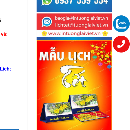
í
 và:
Lịch: