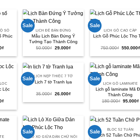
Sale
Sale
BỘ SỐ
LỊCH ĐỂ BÀN ĐỨNG
LỊCH GỖ CAO CẤP
số Phúc
Mẫu Lịch Bàn Đứng Ý
Lịch Gỗ Phúc Lộc Thọ 
Tưởng Tạo Thành Công
Giá
Giá
Giá
Giá
0
₫
50.000
₫
29.000
₫
750.000
₫
550.000
hiện
gốc
hiện
gốc
tại
là:
tại
là:
0₫.
là:
50.000₫.
là:
750.000₫
38.000₫.
29.000₫.
LỊCH NẸP THIẾC 7 TỜ
Sale
Sale
Lịch 7 tờ Tranh lụa
BLOC
LỊCH GỖ LAMINATE
c Lộc
Lịch gỗ laminate Mã 
Giá
Giá
35.000
₫
26.000
₫
Thành Công
gốc
hiện
Giá
Giá
0
₫
180.000
₫
95.000
₫
là:
tại
hiện
gốc
35.000₫.
là:
tại
là:
26.000₫.
0₫.
là:
180.000
79.000₫.
BLOC 52 TUẦN
Sale
Sale
Lịch 52 Tuần Chữ Ph
ATE
LÒ XO GIỮA DÁN CHỮ NỔI