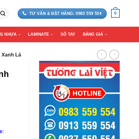
0
TƯ VẤN & ĐẶT HÀNG: 0983 559 554
G NHỰA
LAMINATE
SỔ TAY
BẢNG GIÁ
o Xanh Lá
ánh
e: