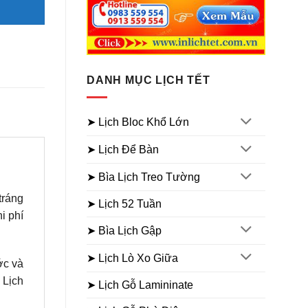
DANH MỤC LỊCH TẾT
➤ Lịch Bloc Khổ Lớn
➤ Lịch Để Bàn
➤ Bìa Lịch Treo Tường
tráng
➤ Lịch 52 Tuần
i phí
➤ Bìa Lịch Gập
➤ Lịch Lò Xo Giữa
ớc và
 Lịch
➤ Lịch Gỗ Lamininate