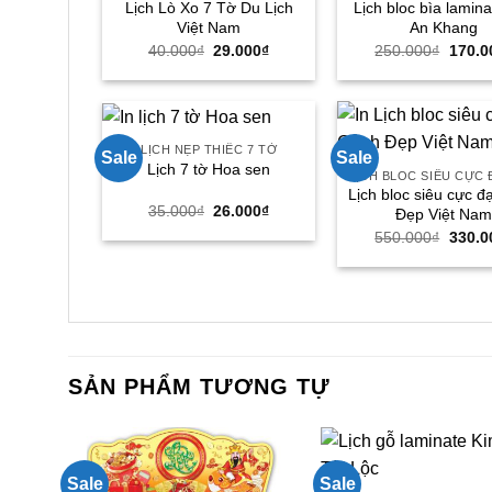
Lịch Lò Xo 7 Tờ Du Lịch
Lịch bloc bìa lamin
Việt Nam
An Khang
Giá
Giá
Giá
40.000
₫
29.000
₫
250.000
₫
170.0
gốc
hiện
gốc
là:
tại
là:
40.000₫.
là:
250.0
29.000₫.
LỊCH NẸP THIẾC 7 TỜ
Sale
Sale
Lịch 7 tờ Hoa sen
Lịch bloc siêu cực đ
Giá
Giá
35.000
₫
26.000
₫
Đẹp Việt Na
gốc
hiện
Giá
550.000
₫
330.0
là:
tại
gốc
35.000₫.
là:
là:
26.000₫.
550.0
SẢN PHẨM TƯƠNG TỰ
Sale
Sale