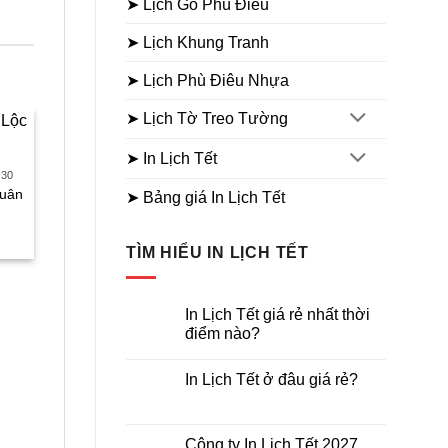
➤ Lịch Gỗ Phù Điêu
➤ Lịch Khung Tranh
➤ Lịch Phù Điêu Nhựa
➤ Lịch Tờ Treo Tường
➤ In Lịch Tết
Sale
Sale
X30
LỊCH BLOC SIÊU ĐẠI 20X30
LỊCH BLOC SIÊU ĐẠI 20X30
Lịch bloc siêu đại Bìa Dán
Lịch bloc siêu đại Chữ
Xuân
Hot
➤ Bảng giá In Lịch Tết
Nổi
Phúc
Giá
Giá
Giá
Giá
Gi
₫
300.000
₫
200.000
₫
300.000
₫
190.000
₫
hiện
gốc
hiện
gốc
hiệ
TÌM HIỂU IN LỊCH TẾT
tại
là:
tại
là:
tại
.
là:
300.000₫.
là:
300.000₫.
là:
175.000₫.
200.000₫.
19
In Lịch Tết giá rẻ nhất thời
điểm nào?
Không
có
In Lịch Tết ở đâu giá rẻ?
bình
luận
Không
ở
có
In
bình
Lịch
luận
Công ty In Lịch Tết 2027
Tết