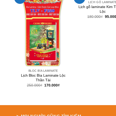
LỊCH GỖ LAMINAT
Lịch gỗ laminate Kim T
Lộc
Giá
180.000
₫
95.00
gốc
là:
180.00
BLOC BÌA LAMINATE
Lịch Bloc Bìa Laminate Lộc
Thần Tài
Giá
Giá
250.000
₫
170.000
₫
gốc
hiện
là:
tại
250.000₫.
là:
170.000₫.