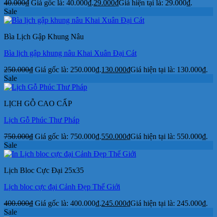
40.000
₫
Giá gốc là: 40.000₫.
29.000
₫
Giá hiện tại là: 29.000₫.
Sale
Bìa Lịch Gập Khung Nâu
Bìa lịch gập khung nâu Khai Xuân Đại Cát
250.000
₫
Giá gốc là: 250.000₫.
130.000
₫
Giá hiện tại là: 130.000₫.
Sale
LỊCH GỖ CAO CẤP
Lịch Gỗ Phúc Thư Pháp
750.000
₫
Giá gốc là: 750.000₫.
550.000
₫
Giá hiện tại là: 550.000₫.
Sale
Lịch Bloc Cực Đại 25x35
Lịch bloc cực đại Cảnh Đẹp Thế Giới
400.000
₫
Giá gốc là: 400.000₫.
245.000
₫
Giá hiện tại là: 245.000₫.
Sale