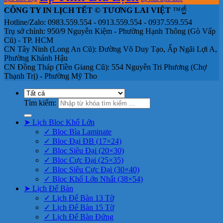
CÔNG TY IN LỊCH TẾT © TƯƠNG LAI VIỆT
™☝️
Hotline/Zalo: 0983.559.554 - 0913.559.554 - 0937.559.554
Trụ sở chính: 950/9 Nguyễn Kiệm - Phường Hạnh Thông (Gò Vấp
Cũ) - TP. HCM
CN Tây Ninh (Long An Cũ): Đường Võ Duy Tạo, Ấp Ngãi Lợi A,
Phường Khánh Hậu
CN Đồng Tháp (Tiền Giang Cũ): 554 Nguyễn Tri Phương (Chợ
Thạnh Trị) - Phường Mỹ Tho
Tìm kiếm:
➤ Lịch Bloc Khổ Lớn
✓ Bloc Bìa Laminate
✓ Bloc Đại ĐB (17×24)
✓ Bloc Siêu Đại (20×30)
✓ Bloc Cực Đại (25×35)
✓ Bloc Siêu Cực Đại (30×40)
✓ Bloc Khổ Lớn Nhất (38×54)
➤ Lịch Để Bàn
✓ Lịch Để Bàn 13 Tờ
✓ Lịch Để Bàn 15 Tờ
✓ Lịch Để Bàn Đứng