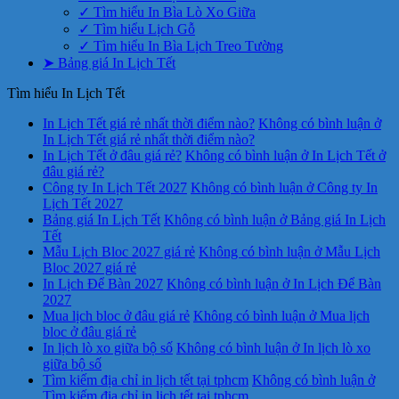
✓ Tìm hiểu In Bìa Lò Xo Giữa
✓ Tìm hiểu Lịch Gỗ
✓ Tìm hiểu In Bìa Lịch Treo Tường
➤ Bảng giá In Lịch Tết
Tìm hiểu In Lịch Tết
In Lịch Tết giá rẻ nhất thời điểm nào?
Không có bình luận
ở
In Lịch Tết giá rẻ nhất thời điểm nào?
In Lịch Tết ở đâu giá rẻ?
Không có bình luận
ở In Lịch Tết ở
đâu giá rẻ?
Công ty In Lịch Tết 2027
Không có bình luận
ở Công ty In
Lịch Tết 2027
Bảng giá In Lịch Tết
Không có bình luận
ở Bảng giá In Lịch
Tết
Mẫu Lịch Bloc 2027 giá rẻ
Không có bình luận
ở Mẫu Lịch
Bloc 2027 giá rẻ
In Lịch Để Bàn 2027
Không có bình luận
ở In Lịch Để Bàn
2027
Mua lịch bloc ở đâu giá rẻ
Không có bình luận
ở Mua lịch
bloc ở đâu giá rẻ
In lịch lò xo giữa bộ số
Không có bình luận
ở In lịch lò xo
giữa bộ số
Tìm kiếm địa chỉ in lịch tết tại tphcm
Không có bình luận
ở
Tìm kiếm địa chỉ in lịch tết tại tphcm