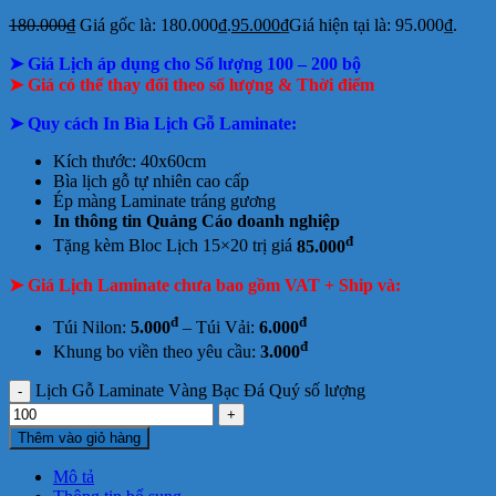
180.000
₫
Giá gốc là: 180.000₫.
95.000
₫
Giá hiện tại là: 95.000₫.
➤ Giá Lịch áp dụng cho Số lượng 100 – 200 bộ
➤ Giá có thể thay đổi theo số lượng & Thời điểm
➤ Quy cách In Bìa Lịch Gỗ Laminate:
Kích thước: 40x60cm
Bìa lịch gỗ tự nhiên cao cấp
Ép màng Laminate tráng gương
In thông tin Quảng Cáo doanh nghiệp
đ
Tặng kèm Bloc Lịch 15×20 trị giá
85.000
➤ Giá Lịch Laminate chưa bao gồm
VAT + Ship và:
đ
đ
Túi Nilon:
5.000
– Túi Vải:
6.000
đ
Khung bo viền theo yêu cầu:
3.000
Lịch Gỗ Laminate Vàng Bạc Đá Quý số lượng
Thêm vào giỏ hàng
Mô tả