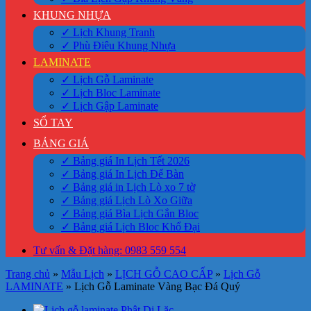
KHUNG NHỰA
✓ Lịch Khung Tranh
✓ Phù Điêu Khung Nhựa
LAMINATE
✓ Lịch Gỗ Laminate
✓ Lịch Bloc Laminate
✓ Lịch Gập Laminate
SỔ TAY
BẢNG GIÁ
✓ Bảng giá In Lịch Tết 2026
✓ Bảng giá In Lịch Để Bàn
✓ Bảng giá in Lịch Lò xo 7 tờ
✓ Bảng giá Lịch Lò Xo Giữa
✓ Bảng giá Bìa Lịch Gắn Bloc
✓ Bảng giá Lịch Bloc Khổ Đại
Tư vấn & Đặt hàng: 0983 559 554
Trang chủ
»
Mẫu Lịch
»
LỊCH GỖ CAO CẤP
»
Lịch Gỗ
LAMINATE
»
Lịch Gỗ Laminate Vàng Bạc Đá Quý