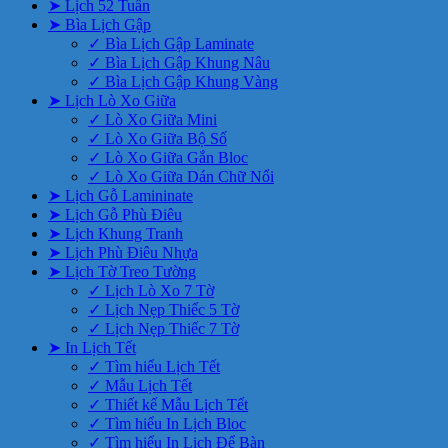
➤ Lịch 52 Tuần
➤ Bìa Lịch Gập
✓ Bìa Lịch Gập Laminate
✓ Bìa Lịch Gập Khung Nâu
✓ Bìa Lịch Gập Khung Vàng
➤ Lịch Lò Xo Giữa
✓ Lò Xo Giữa Mini
✓ Lò Xo Giữa Bộ Số
✓ Lò Xo Giữa Gắn Bloc
✓ Lò Xo Giữa Dán Chữ Nổi
➤ Lịch Gỗ Lamininate
➤ Lịch Gỗ Phù Điêu
➤ Lịch Khung Tranh
➤ Lịch Phù Điêu Nhựa
➤ Lịch Tờ Treo Tường
✓ Lịch Lò Xo 7 Tờ
✓ Lịch Nẹp Thiếc 5 Tờ
✓ Lịch Nẹp Thiếc 7 Tờ
➤ In Lịch Tết
✓ Tìm hiểu Lịch Tết
✓ Mẫu Lịch Tết
✓ Thiết kế Mẫu Lịch Tết
✓ Tìm hiểu In Lịch Bloc
✓ Tìm hiểu In Lịch Để Bàn