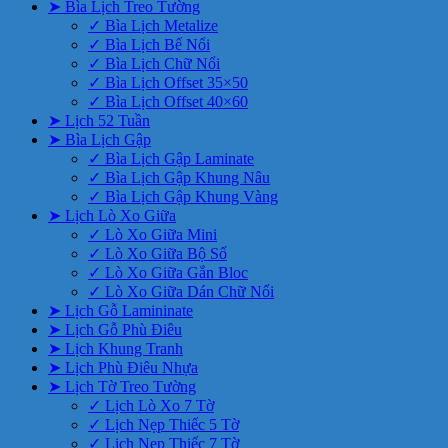
➤ Bìa Lịch Treo Tường
✓ Bìa Lịch Metalize
✓ Bìa Lịch Bế Nổi
✓ Bìa Lịch Chữ Nổi
✓ Bìa Lịch Offset 35×50
✓ Bìa Lịch Offset 40×60
➤ Lịch 52 Tuần
➤ Bìa Lịch Gập
✓ Bìa Lịch Gập Laminate
✓ Bìa Lịch Gập Khung Nâu
✓ Bìa Lịch Gập Khung Vàng
➤ Lịch Lò Xo Giữa
✓ Lò Xo Giữa Mini
✓ Lò Xo Giữa Bộ Số
✓ Lò Xo Giữa Gắn Bloc
✓ Lò Xo Giữa Dán Chữ Nổi
➤ Lịch Gỗ Lamininate
➤ Lịch Gỗ Phù Điêu
➤ Lịch Khung Tranh
➤ Lịch Phù Điêu Nhựa
➤ Lịch Tờ Treo Tường
✓ Lịch Lò Xo 7 Tờ
✓ Lịch Nẹp Thiếc 5 Tờ
✓ Lịch Nẹp Thiếc 7 Tờ