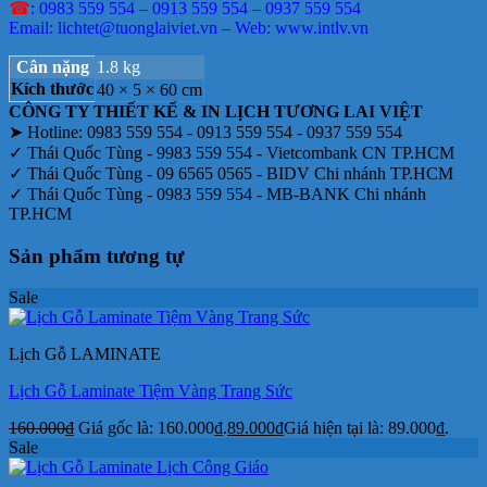
☎
: 0983 559 554 – 0913 559 554 – 0937 559 554
Email: lichtet@tuonglaiviet.vn – Web: www.intlv.vn
Cân nặng
1.8 kg
Kích thước
40 × 5 × 60 cm
CÔNG TY THIẾT KẾ & IN LỊCH TƯƠNG LAI VIỆT
➤ Hotline: 0983 559 554 - 0913 559 554 - 0937 559 554
✓ Thái Quốc Tùng - 9983 559 554 - Vietcombank CN TP.HCM
✓ Thái Quốc Tùng - 09 6565 0565 - BIDV Chi nhánh TP.HCM
✓ Thái Quốc Tùng - 0983 559 554 - MB-BANK Chi nhánh
TP.HCM
Sản phẩm tương tự
Sale
Lịch Gỗ LAMINATE
Lịch Gỗ Laminate Tiệm Vàng Trang Sức
160.000
₫
Giá gốc là: 160.000₫.
89.000
₫
Giá hiện tại là: 89.000₫.
Sale