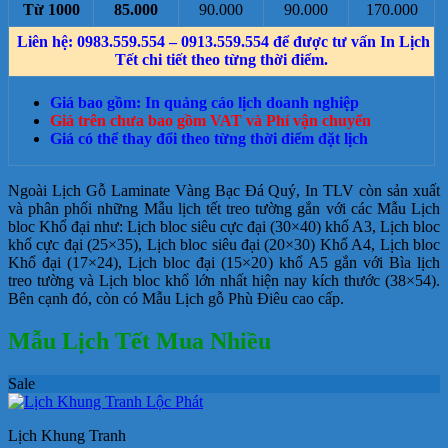
Từ 1000
85.000
90.000
90.000
170.000
Liên hệ: 0983.559.554 – 0913.559.554 để được tư vấn In Lịch
Tết chi tiết theo từng thời điểm.
Giá bao gồm: In quảng cáo lịch doanh nghiệp
Giá trên chưa bao gồm VAT và Phí vận chuyển
Giá có thể thay đổi theo từng thời điểm đặt lịch
Ngoài Lịch Gỗ Laminate Vàng Bạc Đá Quý, In TLV còn sản xuất
và phân phối những Mẫu lịch tết treo tường gắn với các Mẫu Lịch
bloc Khổ đại như: Lịch bloc siêu cực đại (30×40) khổ A3, Lịch bloc
khổ cực đại (25×35), Lịch bloc siêu đại (20×30) Khổ A4, Lịch bloc
Khổ đại (17×24), Lịch bloc đại (15×20) khổ A5 gắn với Bìa lịch
treo tường và Lịch bloc khổ lớn nhất hiện nay kích thước (38×54).
Bên cạnh đó, còn có Mẫu Lịch gỗ Phù Điêu cao cấp.
Mẫu Lịch Tết Mua Nhiều
Sale
Lịch Khung Tranh