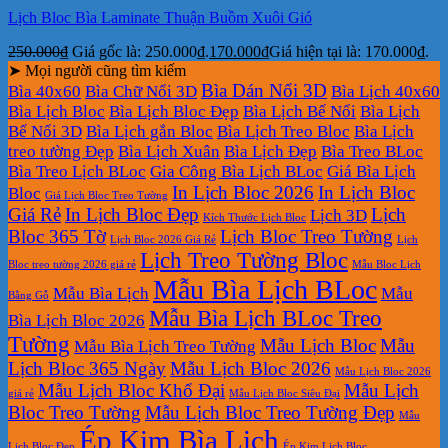
Lịch Bloc Bìa Laminate Thuận Buồm Xuôi Gió
250.000
₫
Giá gốc là: 250.000₫.
170.000
₫
Giá hiện tại là: 170.000₫.
➤ Mọi người cũng tìm kiếm
Bìa Dán Nổi 3D
Bìa 40x60
Bìa Chữ Nổi 3D
Bìa Lịch 40x60
Bìa Lịch Bloc
Bìa Lịch Bloc Đẹp
Bìa Lịch Bế Nổi
Bìa Lịch
Bế Nổi 3D
Bìa Lịch gắn Bloc
Bìa Lịch Treo Bloc
Bìa Lịch
treo tường Đẹp
Bìa Lịch Xuân
Bìa Lịch Đẹp
Bìa Treo BLoc
Bìa Treo Lịch BLoc
Gia Công Bìa Lịch BLoc
Giá Bìa Lịch
In Lịch Bloc 2026
In Lịch Bloc
Bloc
Giá Lịch Bloc Treo Tường
Giá Rẻ
In Lịch Bloc Đẹp
Lịch
Lịch 3D
Kích Thước Lịch Bloc
Bloc 365 Tờ
Lịch Bloc Treo Tường
Lịch Bloc 2026 Giá Rẻ
Lịch
Lịch Treo Tường Bloc
Bloc treo tường 2026 giá rẻ
Mẫu Bloc Lịch
Mẫu Bìa Lịch BLoc
Mẫu Bìa Lịch
Mẫu
Bằng Gỗ
Mẫu Bìa Lịch BLoc Treo
Bìa Lịch Bloc 2026
Tường
Mẫu Lịch Bloc
Mẫu
Mẫu Bìa Lịch Treo Tường
Lịch Bloc 365 Ngày
Mẫu Lịch Bloc 2026
Mẫu Lịch Bloc 2026
Mẫu Lịch Bloc Khổ Đại
Mẫu Lịch
giá rẻ
Mẫu Lịch Bloc Siêu Đại
Bloc Treo Tường
Mẫu Lịch Bloc Treo Tường Đẹp
Mẫu
Ép Kim Bìa Lịch
Lịch Bloc Đẹp
Ép Kim Lịch Bloc