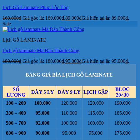
Lịch Gỗ Laminate Phúc Lộc Thọ
160.000
₫
Giá gốc là: 160.000₫.
89.000
₫
Giá hiện tại là: 89.000₫.
Sale
Lịch Gỗ LAMINATE
Lịch gỗ laminate Mã Đáo Thành Công
180.000
₫
Giá gốc là: 180.000₫.
95.000
₫
Giá hiện tại là: 95.000₫.
BẢNG GIÁ BÌA LỊCH GỖ LAMINATE
SỐ
BLOC
DÀY 5 LY
DÀY 9 LY
LỊCH GẬP
LƯỢNG
20×30
100 – 200
100.000
120.000
120.000
190.000
300 – 400
95.000
110.000
115.000
185.000
500 – 700
92.000
100.000
100.000
180.000
800 – 900
90.000
95.000
95.000
175.000