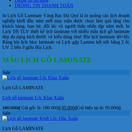
Thông tin bổ sung
THÔNG TIN THANH TOÁN
In Lịch Gỗ Laminate Vàng Bạc Đá Quý là In quảng cáo lịch doanh
nghiệp khởi đầu năm mới may mắn được chọn làm quà tặng cho
khách hàng, bạn bè, đối tác và người thân nhân dịp năm mới. In
Lịch Tết TLV thiết kế lịch laminate với nhiều mẫu lịch gỗ laminate
đẹp đa dạng kích thước và kiểu dáng như: Bìa lịch laminate 40×60,
Bảng bìa lịch bloc laminate và Lịch gập Lamina kết nối bằng 2 ốc
UV 2 bên ở giữa Bìa Lịch.
MẪU LỊCH GỖ LAMINATE
Sale
Lịch Gỗ LAMINATE
Lịch gỗ laminate Lộc Khai Xuân
180.000
₫
Giá gốc là: 180.000₫.
95.000
₫
Giá hiện tại là: 95.000₫.
Sale
Lịch Gỗ LAMINATE