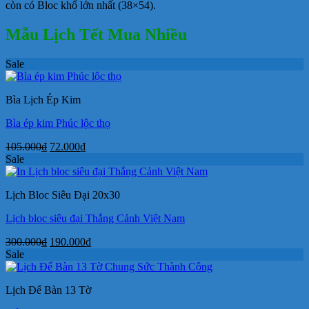
còn có Bloc khổ lớn nhất (38×54).
Mẫu Lịch Tết Mua Nhiều
Sale
Bìa Lịch Ép Kim
Bìa ép kim Phúc lộc thọ
Giá
Giá
105.000
₫
72.000
₫
gốc
hiện
Sale
là:
tại
105.000₫.
là:
Lịch Bloc Siêu Đại 20x30
72.000₫.
Lịch bloc siêu đại Thắng Cảnh Việt Nam
Giá
Giá
300.000
₫
190.000
₫
gốc
hiện
Sale
là:
tại
300.000₫.
là:
Lịch Để Bàn 13 Tờ
190.000₫.