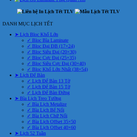
DANH MỤC LỊCH TẾT
➤ Lịch Bloc Khổ Lớn
✓ Bloc Bìa Laminate
✓ Bloc Đại ĐB (17×24)
✓ Bloc Siêu Đại (20×30)
✓ Bloc Cực Đại (25×35)
✓ Bloc Siêu Cực Đại (30×40)
✓ Bloc Khổ Lớn Nhất (38×54)
➤ Lịch Để Bàn
✓ Lịch Để Bàn 13 Tờ
✓ Lịch Để Bàn 15 Tờ
✓ Lịch Để Bàn Đứng
➤ Bìa Lịch Treo Tường
✓ Bìa Lịch Metalize
✓ Bìa Lịch Bế Nổi
✓ Bìa Lịch Chữ Nổi
✓ Bìa Lịch Offset 35×50
✓ Bìa Lịch Offset 40×60
➤ Lịch 52 Tuần