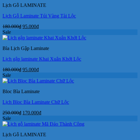
Lịch Gỗ LAMINATE
170.000₫.
Lịch Gỗ Laminate Túi Vàng Tài Lộc
Giá
Giá
180.000
₫
95.000
₫
gốc
hiện
Sale
là:
tại
180.000₫.
là:
Bìa Lịch Gập Laminate
95.000₫.
Lịch gập laminate Khai Xuân Khởi Lộc
Giá
Giá
180.000
₫
95.000
₫
gốc
hiện
Sale
là:
tại
180.000₫.
là:
Bloc Bìa Laminate
95.000₫.
Lịch Bloc Bìa Laminate Chữ Lộc
Giá
Giá
250.000
₫
170.000
₫
gốc
hiện
Sale
là:
tại
250.000₫.
là:
Lịch Gỗ LAMINATE
170.000₫.