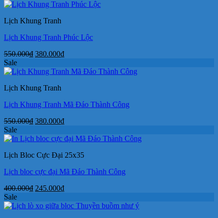
là:
tại
49.000₫.
là:
Lịch Khung Tranh
38.000₫.
Lịch Khung Tranh Phúc Lộc
Giá
Giá
550.000
₫
380.000
₫
gốc
hiện
Sale
là:
tại
550.000₫.
là:
Lịch Khung Tranh
380.000₫.
Lịch Khung Tranh Mã Đáo Thành Công
Giá
Giá
550.000
₫
380.000
₫
gốc
hiện
Sale
là:
tại
550.000₫.
là:
Lịch Bloc Cực Đại 25x35
380.000₫.
Lịch bloc cực đại Mã Đáo Thành Công
Giá
Giá
400.000
₫
245.000
₫
gốc
hiện
Sale
là:
tại
400.000₫.
là: