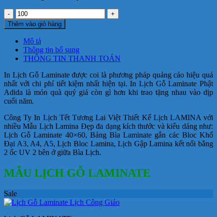
Lịch
Gỗ
Thêm vào giỏ hàng
Laminate
Phật
Mô tả
Adida
Thông tin bổ sung
số
THÔNG TIN THANH TOÁN
lượng
In Lịch Gỗ Laminate được coi là phương pháp quảng cáo hiệu quả
nhất với chi phí tiết kiệm nhất hiện tại. In Lịch Gỗ Laminate Phật
Adida là món quà quý giá còn gì hơn khi trao tặng nhau vào dịp
cuối năm.
Công Ty In Lịch Tết Tương Lai Việt Thiết Kế Lịch LAMINA với
nhiều Mẫu Lịch Lamina Đẹp đa dạng kích thước và kiểu dáng như:
Lịch Gỗ Laminate 40×60, Bảng Bìa Laminate gắn các Bloc Khổ
Đại A3, A4, A5, Lịch Bloc Lamina, Lịch Gập Lamina kết nối bằng
2 ốc UV 2 bên ở giữa Bìa Lịch.
MẪU LỊCH GỖ LAMINATE
Sale