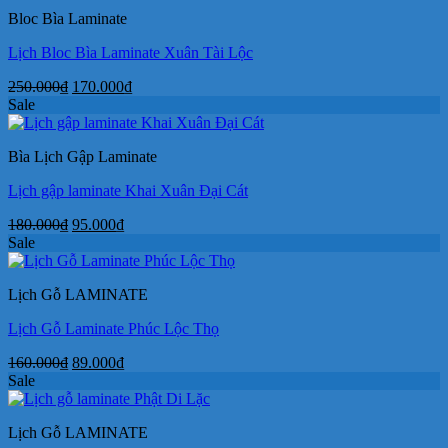
180.000₫.
là:
Bloc Bìa Laminate
99.000₫.
Lịch Bloc Bìa Laminate Xuân Tài Lộc
Giá
Giá
250.000
₫
170.000
₫
gốc
hiện
Sale
là:
tại
250.000₫.
là:
Bìa Lịch Gập Laminate
170.000₫.
Lịch gập laminate Khai Xuân Đại Cát
Giá
Giá
180.000
₫
95.000
₫
gốc
hiện
Sale
là:
tại
180.000₫.
là:
Lịch Gỗ LAMINATE
95.000₫.
Lịch Gỗ Laminate Phúc Lộc Thọ
Giá
Giá
160.000
₫
89.000
₫
gốc
hiện
Sale
là:
tại
160.000₫.
là:
Lịch Gỗ LAMINATE
89.000₫.