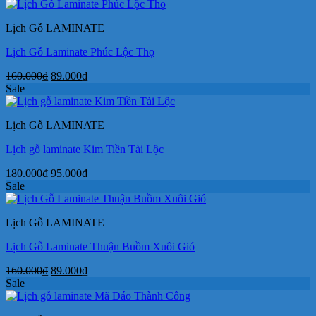
là:
tại
160.000₫.
là:
Lịch Gỗ LAMINATE
89.000₫.
Lịch Gỗ Laminate Phúc Lộc Thọ
Giá
Giá
160.000
₫
89.000
₫
gốc
hiện
Sale
là:
tại
160.000₫.
là:
Lịch Gỗ LAMINATE
89.000₫.
Lịch gỗ laminate Kim Tiền Tài Lộc
Giá
Giá
180.000
₫
95.000
₫
gốc
hiện
Sale
là:
tại
180.000₫.
là:
Lịch Gỗ LAMINATE
95.000₫.
Lịch Gỗ Laminate Thuận Buồm Xuôi Gió
Giá
Giá
160.000
₫
89.000
₫
gốc
hiện
Sale
là:
tại
160.000₫.
là: