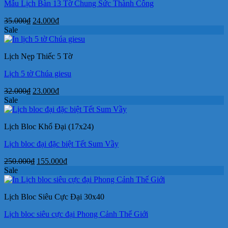
Mẫu Lịch Bàn 13 Tờ Chung Sức Thành Công
Giá
Giá
35.000
₫
24.000
₫
gốc
hiện
Sale
là:
tại
35.000₫.
là:
Lịch Nẹp Thiếc 5 Tờ
24.000₫.
Lịch 5 tờ Chúa giesu
Giá
Giá
32.000
₫
23.000
₫
gốc
hiện
Sale
là:
tại
32.000₫.
là:
Lịch Bloc Khổ Đại (17x24)
23.000₫.
Lịch bloc đại đặc biệt Tết Sum Vầy
Giá
Giá
250.000
₫
155.000
₫
gốc
hiện
Sale
là:
tại
250.000₫.
là:
Lịch Bloc Siêu Cực Đại 30x40
155.000₫.
Lịch bloc siêu cực đại Phong Cảnh Thế Giới