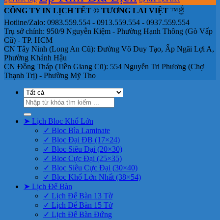
CÔNG TY IN LỊCH TẾT © TƯƠNG LAI VIỆT
™☝️
Hotline/Zalo: 0983.559.554 - 0913.559.554 - 0937.559.554
Trụ sở chính: 950/9 Nguyễn Kiệm - Phường Hạnh Thông (Gò Vấp
Cũ) - TP. HCM
CN Tây Ninh (Long An Cũ): Đường Võ Duy Tạo, Ấp Ngãi Lợi A,
Phường Khánh Hậu
CN Đồng Tháp (Tiền Giang Cũ): 554 Nguyễn Tri Phương (Chợ
Thạnh Trị) - Phường Mỹ Tho
Tìm
kiếm:
➤ Lịch Bloc Khổ Lớn
✓ Bloc Bìa Laminate
✓ Bloc Đại ĐB (17×24)
✓ Bloc Siêu Đại (20×30)
✓ Bloc Cực Đại (25×35)
✓ Bloc Siêu Cực Đại (30×40)
✓ Bloc Khổ Lớn Nhất (38×54)
➤ Lịch Để Bàn
✓ Lịch Để Bàn 13 Tờ
✓ Lịch Để Bàn 15 Tờ
✓ Lịch Để Bàn Đứng