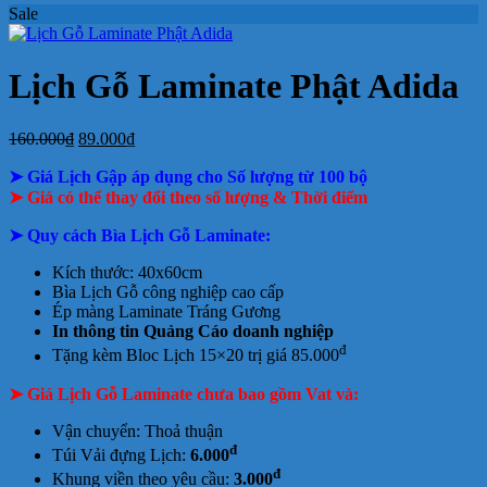
Sale
ở
bloc
2027
Bảng
hiện
báo
tết
luận
bình
ở
Mẫu
tại
giá
nay
giá
tại
luận
In
Lịch
tphcm
ở
Lịch
Lịch
tphcm
lịch
Tết
Bảng
Bloc
Treo
Lịch Gỗ Laminate Phật Adida
Bloc
TLV
giá
Khổ
Tường
đẹp
In
Đại
Lịch
Giá
Giá
160.000
₫
89.000
₫
Để
gốc
hiện
Bàn
➤ Giá Lịch Gập áp dụng cho Số lượng từ 100 bộ
là:
tại
160.000₫.
là:
➤ Giá có thể thay đổi theo số lượng & Thời điểm
89.000₫.
➤ Quy cách Bìa Lịch Gỗ Laminate:
Kích thước: 40x60cm
Bìa Lịch Gỗ công nghiệp cao cấp
Ép màng Laminate Tráng Gương
In thông tin Quảng Cáo doanh nghiệp
đ
Tặng kèm Bloc Lịch 15×20 trị giá 85.000
➤ Giá Lịch Gỗ Laminate chưa bao gồm
Vat và:
Vận chuyển: Thoả thuận
đ
Túi Vải đựng Lịch:
6.000
đ
Khung viền theo yêu cầu:
3.000