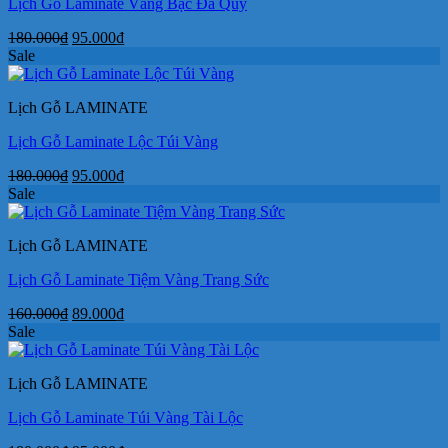
Lịch Gỗ Laminate Vàng Bạc Đá Quý
Giá
Giá
180.000
₫
95.000
₫
gốc
hiện
Sale
là:
tại
180.000₫.
là:
Lịch Gỗ LAMINATE
95.000₫.
Lịch Gỗ Laminate Lộc Túi Vàng
Giá
Giá
180.000
₫
95.000
₫
gốc
hiện
Sale
là:
tại
180.000₫.
là:
Lịch Gỗ LAMINATE
95.000₫.
Lịch Gỗ Laminate Tiệm Vàng Trang Sức
Giá
Giá
160.000
₫
89.000
₫
gốc
hiện
Sale
là:
tại
160.000₫.
là:
Lịch Gỗ LAMINATE
89.000₫.
Lịch Gỗ Laminate Túi Vàng Tài Lộc