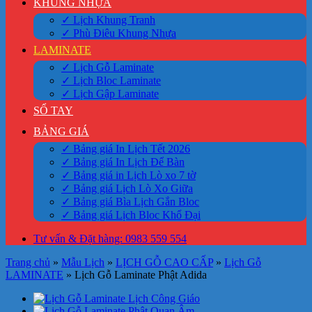
KHUNG NHỰA
✓ Lịch Khung Tranh
✓ Phù Điêu Khung Nhựa
LAMINATE
✓ Lịch Gỗ Laminate
✓ Lịch Bloc Laminate
✓ Lịch Gập Laminate
SỔ TAY
BẢNG GIÁ
✓ Bảng giá In Lịch Tết 2026
✓ Bảng giá In Lịch Để Bàn
✓ Bảng giá in Lịch Lò xo 7 tờ
✓ Bảng giá Lịch Lò Xo Giữa
✓ Bảng giá Bìa Lịch Gắn Bloc
✓ Bảng giá Lịch Bloc Khổ Đại
Tư vấn & Đặt hàng: 0983 559 554
Trang chủ
»
Mẫu Lịch
»
LỊCH GỖ CAO CẤP
»
Lịch Gỗ
LAMINATE
»
Lịch Gỗ Laminate Phật Adida