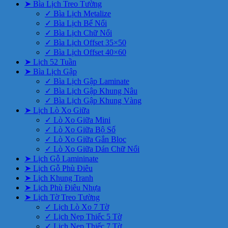
➤ Bìa Lịch Treo Tường
✓ Bìa Lịch Metalize
✓ Bìa Lịch Bế Nổi
✓ Bìa Lịch Chữ Nổi
✓ Bìa Lịch Offset 35×50
✓ Bìa Lịch Offset 40×60
➤ Lịch 52 Tuần
➤ Bìa Lịch Gập
✓ Bìa Lịch Gập Laminate
✓ Bìa Lịch Gập Khung Nâu
✓ Bìa Lịch Gập Khung Vàng
➤ Lịch Lò Xo Giữa
✓ Lò Xo Giữa Mini
✓ Lò Xo Giữa Bộ Số
✓ Lò Xo Giữa Gắn Bloc
✓ Lò Xo Giữa Dán Chữ Nổi
➤ Lịch Gỗ Lamininate
➤ Lịch Gỗ Phù Điêu
➤ Lịch Khung Tranh
➤ Lịch Phù Điêu Nhựa
➤ Lịch Tờ Treo Tường
✓ Lịch Lò Xo 7 Tờ
✓ Lịch Nẹp Thiếc 5 Tờ
✓ Lịch Nẹp Thiếc 7 Tờ