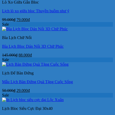
Lò Xo Giữa Gắn Bloc
245.000₫.
Lịch lò xo giữa bloc Thuyền buồm như ý
Giá
Giá
99.000
₫
79.000
₫
gốc
hiện
Sale
là:
tại
99.000₫.
là:
Bìa Lịch Chữ Nổi
79.000₫.
Bìa Lịch Bloc Dán Nổi 3D Chữ Phúc
Giá
Giá
145.000
₫
88.000
₫
gốc
hiện
Sale
là:
tại
145.000₫.
là:
Lịch Để Bàn Đứng
88.000₫.
Mẫu Lịch Bàn Đứng Quà Tặng Cuộc Sống
Giá
Giá
50.000
₫
29.000
₫
gốc
hiện
Sale
là:
tại
50.000₫.
là:
Lịch Bloc Siêu Cực Đại 30x40
29.000₫.