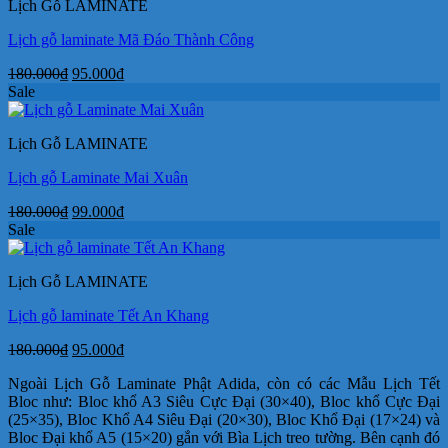
Lịch Gỗ LAMINATE
89.000₫.
Lịch gỗ laminate Mã Đáo Thành Công
Giá
Giá
180.000
₫
95.000
₫
gốc
hiện
Sale
là:
tại
180.000₫.
là:
Lịch Gỗ LAMINATE
95.000₫.
Lịch gỗ Laminate Mai Xuân
Giá
Giá
180.000
₫
99.000
₫
gốc
hiện
Sale
là:
tại
180.000₫.
là:
Lịch Gỗ LAMINATE
99.000₫.
Lịch gỗ laminate Tết An Khang
Giá
Giá
180.000
₫
95.000
₫
gốc
hiện
Ngoài Lịch Gỗ Laminate Phật Adida, còn có các Mẫu Lịch Tết
là:
tại
Bloc như: Bloc khổ A3 Siêu Cực Đại (30×40), Bloc khổ Cực Đại
180.000₫.
là:
(25×35), Bloc Khổ A4 Siêu Đại (20×30), Bloc Khổ Đại (17×24) và
95.000₫.
Bloc Đại khổ A5 (15×20) gắn với Bìa Lịch treo tường. Bên cạnh đó