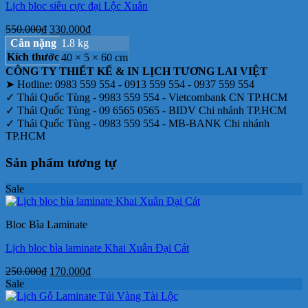
Lịch bloc siêu cực đại Lộc Xuân
Giá
Giá
550.000
₫
330.000
₫
gốc
hiện
Cân nặng
1.8 kg
là:
tại
Kích thước
40 × 5 × 60 cm
550.000₫.
là:
CÔNG TY THIẾT KẾ & IN LỊCH TƯƠNG LAI VIỆT
330.000₫.
➤ Hotline: 0983 559 554 - 0913 559 554 - 0937 559 554
✓ Thái Quốc Tùng - 9983 559 554 - Vietcombank CN TP.HCM
✓ Thái Quốc Tùng - 09 6565 0565 - BIDV Chi nhánh TP.HCM
✓ Thái Quốc Tùng - 0983 559 554 - MB-BANK Chi nhánh
TP.HCM
Sản phẩm tương tự
Sale
Bloc Bìa Laminate
Lịch bloc bìa laminate Khai Xuân Đại Cát
Giá
Giá
250.000
₫
170.000
₫
gốc
hiện
Sale
là:
tại
250.000₫.
là: