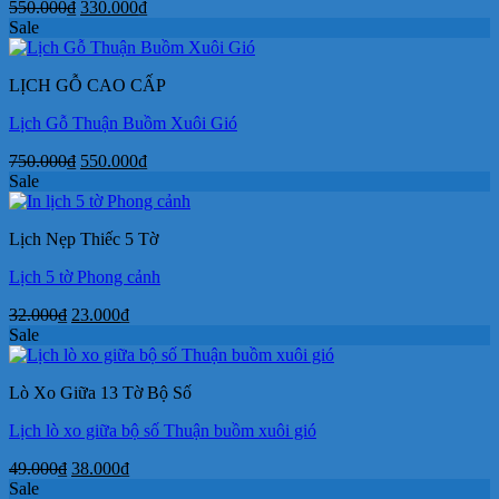
Giá
Giá
550.000
₫
330.000
₫
gốc
hiện
Sale
là:
tại
550.000₫.
là:
LỊCH GỖ CAO CẤP
330.000₫.
Lịch Gỗ Thuận Buồm Xuôi Gió
Giá
Giá
750.000
₫
550.000
₫
gốc
hiện
Sale
là:
tại
750.000₫.
là:
Lịch Nẹp Thiếc 5 Tờ
550.000₫.
Lịch 5 tờ Phong cảnh
Giá
Giá
32.000
₫
23.000
₫
gốc
hiện
Sale
là:
tại
32.000₫.
là:
Lò Xo Giữa 13 Tờ Bộ Số
23.000₫.
Lịch lò xo giữa bộ số Thuận buồm xuôi gió
Giá
Giá
49.000
₫
38.000
₫
gốc
hiện
Sale