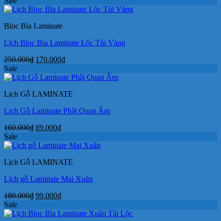
Sale
là:
tại
180.000₫.
là:
Bloc Bìa Laminate
95.000₫.
Lịch Bloc Bìa Laminate Lộc Túi Vàng
Giá
Giá
250.000
₫
170.000
₫
gốc
hiện
Sale
là:
tại
250.000₫.
là:
Lịch Gỗ LAMINATE
170.000₫.
Lịch Gỗ Laminate Phật Quan Âm
Giá
Giá
160.000
₫
89.000
₫
gốc
hiện
Sale
là:
tại
160.000₫.
là:
Lịch Gỗ LAMINATE
89.000₫.
Lịch gỗ Laminate Mai Xuân
Giá
Giá
180.000
₫
99.000
₫
gốc
hiện
Sale
là:
tại