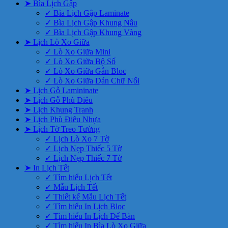
➤ Bìa Lịch Gập
✓ Bìa Lịch Gập Laminate
✓ Bìa Lịch Gập Khung Nâu
✓ Bìa Lịch Gập Khung Vàng
➤ Lịch Lò Xo Giữa
✓ Lò Xo Giữa Mini
✓ Lò Xo Giữa Bộ Số
✓ Lò Xo Giữa Gắn Bloc
✓ Lò Xo Giữa Dán Chữ Nổi
➤ Lịch Gỗ Lamininate
➤ Lịch Gỗ Phù Điêu
➤ Lịch Khung Tranh
➤ Lịch Phù Điêu Nhựa
➤ Lịch Tờ Treo Tường
✓ Lịch Lò Xo 7 Tờ
✓ Lịch Nẹp Thiếc 5 Tờ
✓ Lịch Nẹp Thiếc 7 Tờ
➤ In Lịch Tết
✓ Tìm hiểu Lịch Tết
✓ Mẫu Lịch Tết
✓ Thiết kế Mẫu Lịch Tết
✓ Tìm hiểu In Lịch Bloc
✓ Tìm hiểu In Lịch Để Bàn
✓ Tìm hiểu In Bìa Lò Xo Giữa