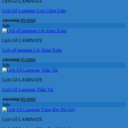
Lịch Gỗ LAMINATE
Lịch Gỗ Laminate Lịch Công Giáo
Giá
Giá
160.000
₫
89.000
₫
gốc
hiện
Sale
là:
tại
160.000₫.
là:
Lịch Gỗ LAMINATE
89.000₫.
Lịch gỗ laminate Lộc Khai Xuân
Giá
Giá
180.000
₫
95.000
₫
gốc
hiện
Sale
là:
tại
180.000₫.
là:
Lịch Gỗ LAMINATE
95.000₫.
Lịch Gỗ Laminate Thần Tài
Giá
Giá
160.000
₫
89.000
₫
gốc
hiện
Sale
là:
tại
160.000₫.
là:
Lịch Gỗ LAMINATE
89.000₫.