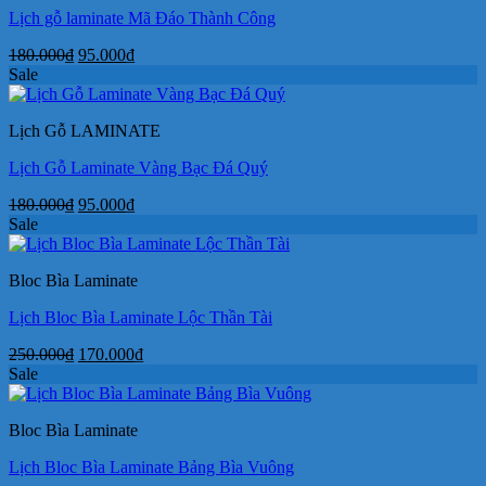
Lịch gỗ laminate Mã Đáo Thành Công
Giá
Giá
180.000
₫
95.000
₫
gốc
hiện
Sale
là:
tại
180.000₫.
là:
Lịch Gỗ LAMINATE
95.000₫.
Lịch Gỗ Laminate Vàng Bạc Đá Quý
Giá
Giá
180.000
₫
95.000
₫
gốc
hiện
Sale
là:
tại
180.000₫.
là:
Bloc Bìa Laminate
95.000₫.
Lịch Bloc Bìa Laminate Lộc Thần Tài
Giá
Giá
250.000
₫
170.000
₫
gốc
hiện
Sale
là:
tại
250.000₫.
là:
Bloc Bìa Laminate
170.000₫.
Lịch Bloc Bìa Laminate Bảng Bìa Vuông