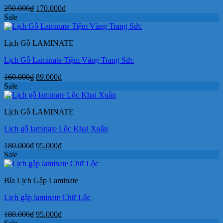
Giá
Giá
250.000
₫
170.000
₫
gốc
hiện
Sale
là:
tại
250.000₫.
là:
Lịch Gỗ LAMINATE
170.000₫.
Lịch Gỗ Laminate Tiệm Vàng Trang Sức
Giá
Giá
160.000
₫
89.000
₫
gốc
hiện
Sale
là:
tại
160.000₫.
là:
Lịch Gỗ LAMINATE
89.000₫.
Lịch gỗ laminate Lộc Khai Xuân
Giá
Giá
180.000
₫
95.000
₫
gốc
hiện
Sale
là:
tại
180.000₫.
là:
Bìa Lịch Gập Laminate
95.000₫.
Lịch gập laminate Chữ Lộc
Giá
Giá
180.000
₫
95.000
₫
gốc
hiện