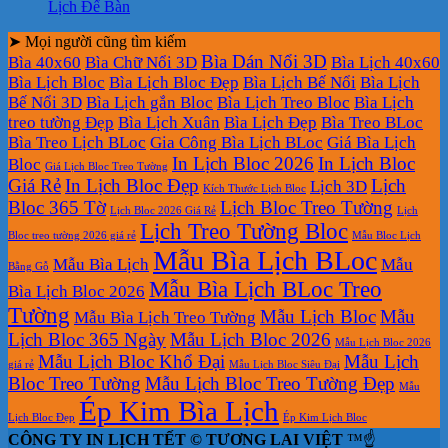
Lịch Để Bàn
➤ Mọi người cũng tìm kiếm
Bìa Dán Nổi 3D
Bìa 40x60
Bìa Chữ Nổi 3D
Bìa Lịch 40x60
Bìa Lịch Bloc
Bìa Lịch Bloc Đẹp
Bìa Lịch Bế Nổi
Bìa Lịch
Bế Nổi 3D
Bìa Lịch gắn Bloc
Bìa Lịch Treo Bloc
Bìa Lịch
treo tường Đẹp
Bìa Lịch Xuân
Bìa Lịch Đẹp
Bìa Treo BLoc
Bìa Treo Lịch BLoc
Gia Công Bìa Lịch BLoc
Giá Bìa Lịch
In Lịch Bloc 2026
In Lịch Bloc
Bloc
Giá Lịch Bloc Treo Tường
Giá Rẻ
In Lịch Bloc Đẹp
Lịch
Lịch 3D
Kích Thước Lịch Bloc
Bloc 365 Tờ
Lịch Bloc Treo Tường
Lịch Bloc 2026 Giá Rẻ
Lịch
Lịch Treo Tường Bloc
Bloc treo tường 2026 giá rẻ
Mẫu Bloc Lịch
Mẫu Bìa Lịch BLoc
Mẫu Bìa Lịch
Mẫu
Bằng Gỗ
Mẫu Bìa Lịch BLoc Treo
Bìa Lịch Bloc 2026
Tường
Mẫu Lịch Bloc
Mẫu
Mẫu Bìa Lịch Treo Tường
Lịch Bloc 365 Ngày
Mẫu Lịch Bloc 2026
Mẫu Lịch Bloc 2026
Mẫu Lịch Bloc Khổ Đại
Mẫu Lịch
giá rẻ
Mẫu Lịch Bloc Siêu Đại
Bloc Treo Tường
Mẫu Lịch Bloc Treo Tường Đẹp
Mẫu
Ép Kim Bìa Lịch
Lịch Bloc Đẹp
Ép Kim Lịch Bloc
CÔNG TY IN LỊCH TẾT © TƯƠNG LAI VIỆT
™☝️