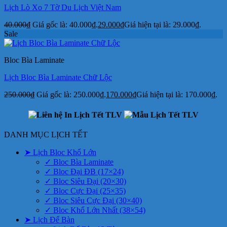
Lịch Lò Xo 7 Tờ Du Lịch Việt Nam
40.000
₫
Giá gốc là: 40.000₫.
29.000
₫
Giá hiện tại là: 29.000₫.
Sale
Bloc Bìa Laminate
Lịch Bloc Bìa Laminate Chữ Lộc
250.000
₫
Giá gốc là: 250.000₫.
170.000
₫
Giá hiện tại là: 170.000₫.
DANH MỤC LỊCH TẾT
➤ Lịch Bloc Khổ Lớn
✓ Bloc Bìa Laminate
✓ Bloc Đại ĐB (17×24)
✓ Bloc Siêu Đại (20×30)
✓ Bloc Cực Đại (25×35)
✓ Bloc Siêu Cực Đại (30×40)
✓ Bloc Khổ Lớn Nhất (38×54)
➤ Lịch Để Bàn