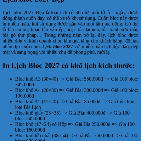
Lịch bloc 2027 Đẹp là loại lịch có 365 tờ, mỗi tờ là 1 ngày, được
đóng thành cuốn dày, có thể xé tờ khi sử dụng. Cuốn bloc này được
in nhiều màu, khi sử dụng được gắn vào một tấm bìa cứng. Có thể
là bìa carton, hoặc bìa ván ép, hoặc bìa lamina, bìa tranh sơn mài,
bìa gỗ thư pháp… Trong những năm trở lại đây, lịch bloc được
nhiều đơn vị kinh doanh chọn làm quà tặng cho khách hàng, đối tác
nhân dịp cuối năm.
Lịch bloc 2027
với nhiều mẫu lịch độc đáo, đẹp
mắt và sang trọng với nhiều chủ đề phong phú, mới lạ.
In Lịch Bloc 2027 có khổ lịch kích thước:
Bloc khổ A3 (30×40) => Giá Bìa: 550.000đ => Giá 100 bloc:
345.000đ
Bloc khổ A4 (20×30) => Giá Bìa: 300.000đ => Giá 100 bloc:
190.000đ
Bloc khổ A5 (15×20) => Giá Bìa: 85.000đ => Giá tuỳ chọn
loại Bìa Lịch
Bloc khổ giấy (25×35) => Giá Bìa: 400.000đ => Giá 100
bloc: 245.000đ
Bloc khổ (17×24) có Hộp => Giá Bìa 250.000đ => Giá 100
bloc: 160.000đ
Bloc khổ lớn nhất (38×54) => Giá Bìa: 750.000đ => Giá 100