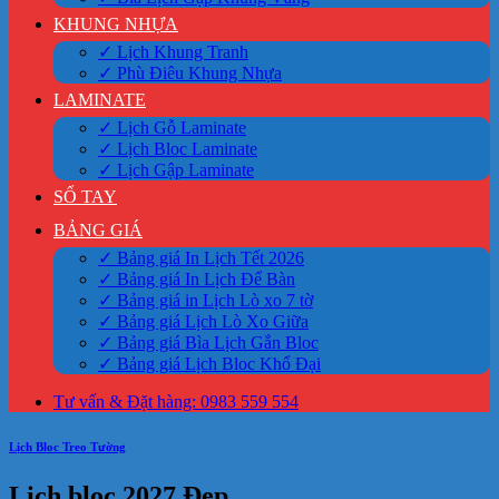
KHUNG NHỰA
✓ Lịch Khung Tranh
✓ Phù Điêu Khung Nhựa
LAMINATE
✓ Lịch Gỗ Laminate
✓ Lịch Bloc Laminate
✓ Lịch Gập Laminate
SỔ TAY
BẢNG GIÁ
✓ Bảng giá In Lịch Tết 2026
✓ Bảng giá In Lịch Để Bàn
✓ Bảng giá in Lịch Lò xo 7 tờ
✓ Bảng giá Lịch Lò Xo Giữa
✓ Bảng giá Bìa Lịch Gắn Bloc
✓ Bảng giá Lịch Bloc Khổ Đại
Tư vấn & Đặt hàng: 0983 559 554
Lịch Bloc Treo Tường
Lịch bloc 2027 Đẹp