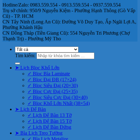
Hotline/Zalo: 0983.559.554 - 0913.559.554 - 0937.559.554
Trụ sở chính: 950/9 Nguyễn Kiệm - Phường Hạnh Thông (Gò Vấp
Cũ) - TP. HCM
CN Tây Ninh (Long An Cũ): Đường Võ Duy Tạo, Ấp Ngãi Lợi A,
Phường Khánh Hậu
CN Đồng Tháp (Tiền Giang Cũ): 554 Nguyễn Tri Phương (Chợ
Thạnh Trị) - Phường Mỹ Tho
Tìm kiếm:
➤ Lịch Bloc Khổ Lớn
✓ Bloc Bìa Laminate
✓ Bloc Đại ĐB (17×24)
✓ Bloc Siêu Đại (20×30)
✓ Bloc Cực Đại (25×35)
✓ Bloc Siêu Cực Đại (30×40)
✓ Bloc Khổ Lớn Nhất (38×54)
➤ Lịch Để Bàn
✓ Lịch Để Bàn 13 Tờ
✓ Lịch Để Bàn 15 Tờ
✓ Lịch Để Bàn Đứng
➤ Bìa Lịch Treo Tường
✓ Bìa Lịch Metalize