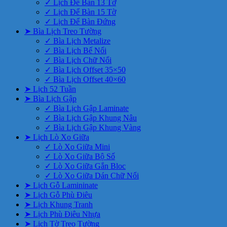
✓ Lịch Để Bàn 13 Tờ
✓ Lịch Để Bàn 15 Tờ
✓ Lịch Để Bàn Đứng
➤ Bìa Lịch Treo Tường
✓ Bìa Lịch Metalize
✓ Bìa Lịch Bế Nổi
✓ Bìa Lịch Chữ Nổi
✓ Bìa Lịch Offset 35×50
✓ Bìa Lịch Offset 40×60
➤ Lịch 52 Tuần
➤ Bìa Lịch Gập
✓ Bìa Lịch Gập Laminate
✓ Bìa Lịch Gập Khung Nâu
✓ Bìa Lịch Gập Khung Vàng
➤ Lịch Lò Xo Giữa
✓ Lò Xo Giữa Mini
✓ Lò Xo Giữa Bộ Số
✓ Lò Xo Giữa Gắn Bloc
✓ Lò Xo Giữa Dán Chữ Nổi
➤ Lịch Gỗ Lamininate
➤ Lịch Gỗ Phù Điêu
➤ Lịch Khung Tranh
➤ Lịch Phù Điêu Nhựa
➤ Lịch Tờ Treo Tường