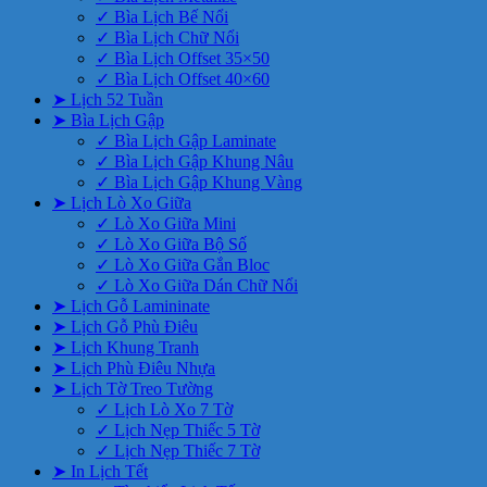
✓ Bìa Lịch Bế Nổi
✓ Bìa Lịch Chữ Nổi
✓ Bìa Lịch Offset 35×50
✓ Bìa Lịch Offset 40×60
➤ Lịch 52 Tuần
➤ Bìa Lịch Gập
✓ Bìa Lịch Gập Laminate
✓ Bìa Lịch Gập Khung Nâu
✓ Bìa Lịch Gập Khung Vàng
➤ Lịch Lò Xo Giữa
✓ Lò Xo Giữa Mini
✓ Lò Xo Giữa Bộ Số
✓ Lò Xo Giữa Gắn Bloc
✓ Lò Xo Giữa Dán Chữ Nổi
➤ Lịch Gỗ Lamininate
➤ Lịch Gỗ Phù Điêu
➤ Lịch Khung Tranh
➤ Lịch Phù Điêu Nhựa
➤ Lịch Tờ Treo Tường
✓ Lịch Lò Xo 7 Tờ
✓ Lịch Nẹp Thiếc 5 Tờ
✓ Lịch Nẹp Thiếc 7 Tờ
➤ In Lịch Tết