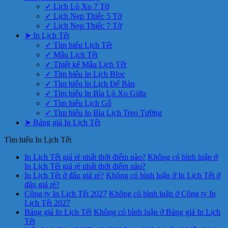
✓ Lịch Lò Xo 7 Tờ
✓ Lịch Nẹp Thiếc 5 Tờ
✓ Lịch Nẹp Thiếc 7 Tờ
➤ In Lịch Tết
✓ Tìm hiểu Lịch Tết
✓ Mẫu Lịch Tết
✓ Thiết kế Mẫu Lịch Tết
✓ Tìm hiểu In Lịch Bloc
✓ Tìm hiểu In Lịch Để Bàn
✓ Tìm hiểu In Bìa Lò Xo Giữa
✓ Tìm hiểu Lịch Gỗ
✓ Tìm hiểu In Bìa Lịch Treo Tường
➤ Bảng giá In Lịch Tết
Tìm hiểu In Lịch Tết
In Lịch Tết giá rẻ nhất thời điểm nào?
Không có bình luận
ở
In Lịch Tết giá rẻ nhất thời điểm nào?
In Lịch Tết ở đâu giá rẻ?
Không có bình luận
ở In Lịch Tết ở
đâu giá rẻ?
Công ty In Lịch Tết 2027
Không có bình luận
ở Công ty In
Lịch Tết 2027
Bảng giá In Lịch Tết
Không có bình luận
ở Bảng giá In Lịch
Tết