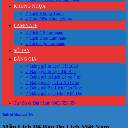
KHUNG NHỰA
✓ Lịch Khung Tranh
✓ Phù Điêu Khung Nhựa
LAMINATE
✓ Lịch Gỗ Laminate
✓ Lịch Bloc Laminate
✓ Lịch Gập Laminate
SỔ TAY
BẢNG GIÁ
✓ Bảng giá In Lịch Tết 2026
✓ Bảng giá In Lịch Để Bàn
✓ Bảng giá in Lịch Lò xo 7 tờ
✓ Bảng giá Lịch Lò Xo Giữa
✓ Bảng giá Bìa Lịch Gắn Bloc
✓ Bảng giá Lịch Bloc Khổ Đại
Tư vấn & Đặt hàng: 0983 559 554
Thiết kế Mẫu Lịch Tết
Mẫu Lịch Để Bàn Du Lịch Việt Nam