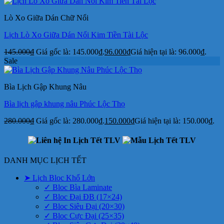
Lò Xo Giữa Dán Chữ Nổi
Lịch Lò Xo Giữa Dán Nổi Kim Tiền Tài Lộc
145.000
₫
Giá gốc là: 145.000₫.
96.000
₫
Giá hiện tại là: 96.000₫.
Sale
Bìa Lịch Gập Khung Nâu
Bìa lịch gập khung nâu Phúc Lộc Thọ
280.000
₫
Giá gốc là: 280.000₫.
150.000
₫
Giá hiện tại là: 150.000₫.
DANH MỤC LỊCH TẾT
➤ Lịch Bloc Khổ Lớn
✓ Bloc Bìa Laminate
✓ Bloc Đại ĐB (17×24)
✓ Bloc Siêu Đại (20×30)
✓ Bloc Cực Đại (25×35)