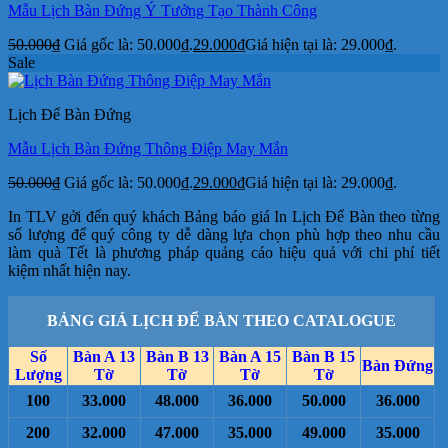
Mẫu Lịch Bàn Đứng Ý Tưởng Tạo Thành Công
50.000
₫
Giá gốc là: 50.000₫.
29.000
₫
Giá hiện tại là: 29.000₫.
Sale
Lịch Để Bàn Đứng
Mẫu Lịch Bàn Đứng Thông Điệp May Mắn
50.000
₫
Giá gốc là: 50.000₫.
29.000
₫
Giá hiện tại là: 29.000₫.
In TLV gởi đến quý khách Bảng báo giá In Lịch Để Bàn theo từng
số lượng để quý công ty dễ dàng lựa chọn phù hợp theo nhu cầu
làm quà Tết là phương pháp quảng cáo hiệu quả với chi phí tiết
kiệm nhất hiện nay.
BẢNG GIÁ LỊCH ĐỂ BÀN THEO CATALOGUE
Số
Bàn A 13
Bàn B 13
Bàn A 15
Bàn B 15
Bàn Đứng
Lượng
Tờ
Tờ
Tờ
Tờ
100
33.000
48.000
36.000
50.000
36.000
200
32.000
47.000
35.000
49.000
35.000