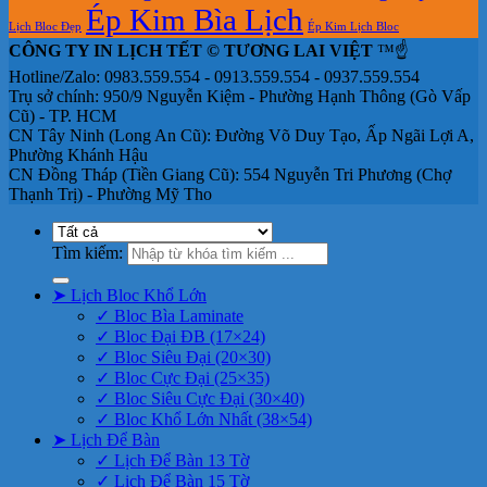
Ép Kim Bìa Lịch
Lịch Bloc Đẹp
Ép Kim Lịch Bloc
CÔNG TY IN LỊCH TẾT © TƯƠNG LAI VIỆT
™☝️
Hotline/Zalo: 0983.559.554 - 0913.559.554 - 0937.559.554
Trụ sở chính: 950/9 Nguyễn Kiệm - Phường Hạnh Thông (Gò Vấp
Cũ) - TP. HCM
CN Tây Ninh (Long An Cũ): Đường Võ Duy Tạo, Ấp Ngãi Lợi A,
Phường Khánh Hậu
CN Đồng Tháp (Tiền Giang Cũ): 554 Nguyễn Tri Phương (Chợ
Thạnh Trị) - Phường Mỹ Tho
Tìm kiếm:
➤ Lịch Bloc Khổ Lớn
✓ Bloc Bìa Laminate
✓ Bloc Đại ĐB (17×24)
✓ Bloc Siêu Đại (20×30)
✓ Bloc Cực Đại (25×35)
✓ Bloc Siêu Cực Đại (30×40)
✓ Bloc Khổ Lớn Nhất (38×54)
➤ Lịch Để Bàn
✓ Lịch Để Bàn 13 Tờ
✓ Lịch Để Bàn 15 Tờ