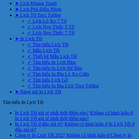
➤ Lịch Khung Tranh
➤ Lịch Phù Điêu Nhựa
➤ Lịch Tờ Treo Tường
✓ Lịch Lò Xo 7 Tờ
✓ Lịch Nẹp Thiếc 5 Tờ
✓ Lịch Nẹp Thiếc 7 Tờ
➤ In Lịch Tết
✓ Tìm hiểu Lịch Tết
✓ Mẫu Lịch Tết
✓ Thiết kế Mẫu Lịch Tết
✓ Tìm hiểu In Lịch Bloc
✓ Tìm hiểu In Lịch Để Bàn
✓ Tìm hiểu In Bìa Lò Xo Giữa
✓ Tìm hiểu Lịch Gỗ
✓ Tìm hiểu In Bìa Lịch Treo Tường
➤ Bảng giá In Lịch Tết
Tìm hiểu In Lịch Tết
In Lịch Tết giá rẻ nhất thời điểm nào?
Không có bình luận
ở
In Lịch Tết giá rẻ nhất thời điểm nào?
In Lịch Tết ở đâu giá rẻ?
Không có bình luận
ở In Lịch Tết ở
đâu giá rẻ?
Công ty In Lịch Tết 2027
Không có bình luận
ở Công ty In