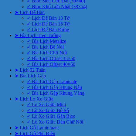
✓ Bloc Siêu Cực Đại (30×40)
✓ Bloc Khổ Lớn Nhất (38×54)
➤ Lịch Để Bàn
✓ Lịch Để Bàn 13 Tờ
✓ Lịch Để Bàn 15 Tờ
✓ Lịch Để Bàn Đứng
➤ Bìa Lịch Treo Tường
✓ Bìa Lịch Metalize
✓ Bìa Lịch Bế Nổi
✓ Bìa Lịch Chữ Nổi
✓ Bìa Lịch Offset 35×50
✓ Bìa Lịch Offset 40×60
➤ Lịch 52 Tuần
➤ Bìa Lịch Gập
✓ Bìa Lịch Gập Laminate
✓ Bìa Lịch Gập Khung Nâu
✓ Bìa Lịch Gập Khung Vàng
➤ Lịch Lò Xo Giữa
✓ Lò Xo Giữa Mini
✓ Lò Xo Giữa Bộ Số
✓ Lò Xo Giữa Gắn Bloc
✓ Lò Xo Giữa Dán Chữ Nổi
➤ Lịch Gỗ Lamininate
➤ Lịch Gỗ Phù Điêu