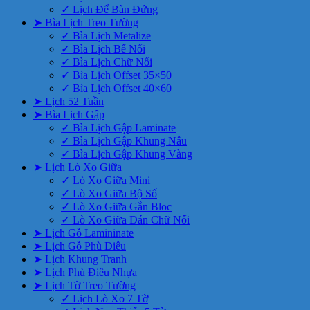
✓ Lịch Để Bàn Đứng
➤ Bìa Lịch Treo Tường
✓ Bìa Lịch Metalize
✓ Bìa Lịch Bế Nổi
✓ Bìa Lịch Chữ Nổi
✓ Bìa Lịch Offset 35×50
✓ Bìa Lịch Offset 40×60
➤ Lịch 52 Tuần
➤ Bìa Lịch Gập
✓ Bìa Lịch Gập Laminate
✓ Bìa Lịch Gập Khung Nâu
✓ Bìa Lịch Gập Khung Vàng
➤ Lịch Lò Xo Giữa
✓ Lò Xo Giữa Mini
✓ Lò Xo Giữa Bộ Số
✓ Lò Xo Giữa Gắn Bloc
✓ Lò Xo Giữa Dán Chữ Nổi
➤ Lịch Gỗ Lamininate
➤ Lịch Gỗ Phù Điêu
➤ Lịch Khung Tranh
➤ Lịch Phù Điêu Nhựa
➤ Lịch Tờ Treo Tường
✓ Lịch Lò Xo 7 Tờ