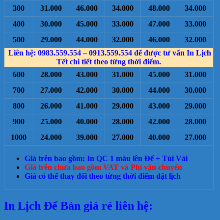
300
31.000
46.000
34.000
48.000
34.000
400
30.000
45.000
33.000
47.000
33.000
500
29.000
44.000
32.000
46.000
32.000
Liên hệ: 0983.559.554 – 0913.559.554 để được tư vấn In Lịch
Tết chi tiết theo từng thời điểm.
600
28.000
43.000
31.000
45.000
31.000
700
27.000
42.000
30.000
44.000
30.000
800
26.000
41.000
29.000
43.000
29.000
900
25.000
40.000
28.000
42.000
28.000
1000
24.000
39.000
27.000
40.000
27.000
Giá trên bao gồm: In QC 1 màu lên Đế + Túi Vải
Giá trên chưa bao gồm VAT và Phí vận chuyển
Giá có thể thay đổi theo từng thời điểm đặt lịch
In Lịch Để Bàn giá rẻ liên hệ: