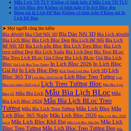
Mẫu Lịch Tết TLV
Không có bình luận
ở Mẫu Lịch Tết TLV
In lịch Bloc đẹp
Không có bình luận
ở In lịch Bloc đẹp
Bảng giá In Lịch Để Bàn
Không có bình luận
ở Bảng giá In
Lịch Để Bàn
➤ Mọi người cũng tìm kiếm
Bìa Dán Nổi 3D
Bìa 40x60
Bìa Chữ Nổi 3D
Bìa Lịch 40x60
Bìa Lịch Bloc
Bìa Lịch Bloc Đẹp
Bìa Lịch Bế Nổi
Bìa Lịch
Bế Nổi 3D
Bìa Lịch gắn Bloc
Bìa Lịch Treo Bloc
Bìa Lịch
treo tường Đẹp
Bìa Lịch Xuân
Bìa Lịch Đẹp
Bìa Treo BLoc
Bìa Treo Lịch BLoc
Gia Công Bìa Lịch BLoc
Giá Bìa Lịch
In Lịch Bloc 2026
In Lịch Bloc
Bloc
Giá Lịch Bloc Treo Tường
Giá Rẻ
In Lịch Bloc Đẹp
Lịch
Lịch 3D
Kích Thước Lịch Bloc
Bloc 365 Tờ
Lịch Bloc Treo Tường
Lịch Bloc 2026 Giá Rẻ
Lịch
Lịch Treo Tường Bloc
Bloc treo tường 2026 giá rẻ
Mẫu Bloc Lịch
Mẫu Bìa Lịch BLoc
Mẫu Bìa Lịch
Mẫu
Bằng Gỗ
Mẫu Bìa Lịch BLoc Treo
Bìa Lịch Bloc 2026
Tường
Mẫu Lịch Bloc
Mẫu
Mẫu Bìa Lịch Treo Tường
Lịch Bloc 365 Ngày
Mẫu Lịch Bloc 2026
Mẫu Lịch Bloc 2026
Mẫu Lịch Bloc Khổ Đại
Mẫu Lịch
giá rẻ
Mẫu Lịch Bloc Siêu Đại
Bloc Treo Tường
Mẫu Lịch Bloc Treo Tường Đẹp
Mẫu