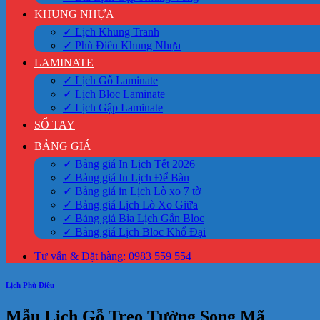
KHUNG NHỰA
✓ Lịch Khung Tranh
✓ Phù Điêu Khung Nhựa
LAMINATE
✓ Lịch Gỗ Laminate
✓ Lịch Bloc Laminate
✓ Lịch Gập Laminate
SỔ TAY
BẢNG GIÁ
✓ Bảng giá In Lịch Tết 2026
✓ Bảng giá In Lịch Để Bàn
✓ Bảng giá in Lịch Lò xo 7 tờ
✓ Bảng giá Lịch Lò Xo Giữa
✓ Bảng giá Bìa Lịch Gắn Bloc
✓ Bảng giá Lịch Bloc Khổ Đại
Tư vấn & Đặt hàng: 0983 559 554
Lịch Phù Điêu
Mẫu Lịch Gỗ Treo Tường Song Mã