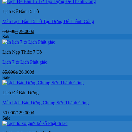
là:
tại
40.000₫.
là:
Lịch Để Bàn 15 Tờ
29.000₫.
Mẫu Lịch Bàn 15 Tờ Tạo Dựng Để Thành Công
Giá
Giá
59.000
₫
29.000
₫
gốc
hiện
Sale
là:
tại
59.000₫.
là:
Lịch Nẹp Thiếc 7 Tờ
29.000₫.
Lịch 7 tờ Lịch Phật giáo
Giá
Giá
35.000
₫
26.000
₫
gốc
hiện
Sale
là:
tại
35.000₫.
là:
Lịch Để Bàn Đứng
26.000₫.
Mẫu Lịch Bàn Đứng Chung Sức Thành Công
Giá
Giá
50.000
₫
29.000
₫
gốc
hiện
Sale
là:
tại
50.000₫.
là: