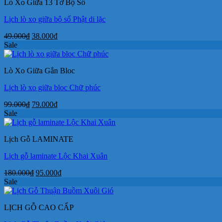
Lò Xo Giữa 13 Tờ Bộ Số
29.000₫.
Lịch lò xo giữa bộ số Phật di lặc
Giá
Giá
49.000
₫
38.000
₫
gốc
hiện
Sale
là:
tại
49.000₫.
là:
Lò Xo Giữa Gắn Bloc
38.000₫.
Lịch lò xo giữa bloc Chữ phúc
Giá
Giá
99.000
₫
79.000
₫
gốc
hiện
Sale
là:
tại
99.000₫.
là:
Lịch Gỗ LAMINATE
79.000₫.
Lịch gỗ laminate Lộc Khai Xuân
Giá
Giá
180.000
₫
95.000
₫
gốc
hiện
Sale
là:
tại
180.000₫.
là:
LỊCH GỖ CAO CẤP
95.000₫.