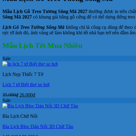
Mẫu Lịch Gỗ Treo Tường Sông Mã 2027
thường được in trên chấ
Sông Mã 2027
có khung giá bằng gỗ cứng để có thể dựng đứng treo 
Lịch Gỗ Treo Tường Sông Mã
không chỉ là công cụ dùng để theo d
rực rỡ ánh đỏ, ánh vàng sẽ làm không khí tết nhà bạn trở nên đầm ấm
Mẫu Lịch Tết Mua Nhiều
Sale
Lịch Nẹp Thiếc 7 Tờ
Lịch 7 tờ Biệt thự xe hơi
Giá
Giá
35.000
₫
26.000
₫
gốc
hiện
Sale
là:
tại
35.000₫.
là:
Bìa Lịch Chữ Nổi
26.000₫.
Bìa Lịch Bloc Dán Nổi 3D Chữ Tàu