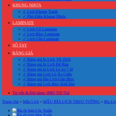
KHUNG NHỰA
✓ Lịch Khung Tranh
✓ Phù Điêu Khung Nhựa
LAMINATE
✓ Lịch Gỗ Laminate
✓ Lịch Bloc Laminate
✓ Lịch Gập Laminate
SỔ TAY
BẢNG GIÁ
✓ Bảng giá In Lịch Tết 2026
✓ Bảng giá In Lịch Để Bàn
✓ Bảng giá in Lịch Lò xo 7 tờ
✓ Bảng giá Lịch Lò Xo Giữa
✓ Bảng giá Bìa Lịch Gắn Bloc
✓ Bảng giá Lịch Bloc Khổ Đại
Tư vấn & Đặt hàng: 0983 559 554
Trang chủ
»
Mẫu Lịch
»
MẪU BÌA LỊCH TREO TƯỜNG
»
Bìa Lị