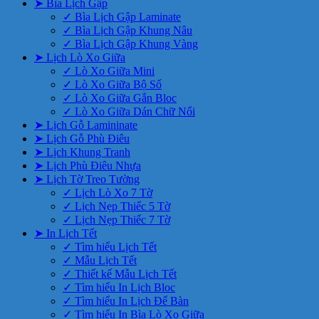
➤ Bìa Lịch Gập
✓ Bìa Lịch Gập Laminate
✓ Bìa Lịch Gập Khung Nâu
✓ Bìa Lịch Gập Khung Vàng
➤ Lịch Lò Xo Giữa
✓ Lò Xo Giữa Mini
✓ Lò Xo Giữa Bộ Số
✓ Lò Xo Giữa Gắn Bloc
✓ Lò Xo Giữa Dán Chữ Nổi
➤ Lịch Gỗ Lamininate
➤ Lịch Gỗ Phù Điêu
➤ Lịch Khung Tranh
➤ Lịch Phù Điêu Nhựa
➤ Lịch Tờ Treo Tường
✓ Lịch Lò Xo 7 Tờ
✓ Lịch Nẹp Thiếc 5 Tờ
✓ Lịch Nẹp Thiếc 7 Tờ
➤ In Lịch Tết
✓ Tìm hiểu Lịch Tết
✓ Mẫu Lịch Tết
✓ Thiết kế Mẫu Lịch Tết
✓ Tìm hiểu In Lịch Bloc
✓ Tìm hiểu In Lịch Để Bàn
✓ Tìm hiểu In Bìa Lò Xo Giữa