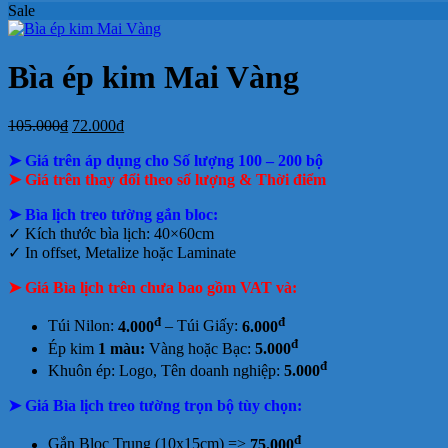
Sale
ở
bloc
2027
Bảng
hiện
báo
tết
luận
bình
ở
Mẫu
tại
giá
nay
giá
tại
luận
In
Lịch
tphcm
ở
Lịch
Lịch
tphcm
lịch
Tết
Bảng
Bloc
Treo
Bìa ép kim Mai Vàng
Bloc
TLV
giá
Khổ
Tường
đẹp
In
Đại
Lịch
Giá
Giá
105.000
₫
72.000
₫
Để
gốc
hiện
Bàn
➤ Giá trên áp dụng cho Số lượng 100 – 200 bộ
là:
tại
105.000₫.
là:
➤ Giá trên thay đổi theo số lượng & Thời điểm
72.000₫.
➤ Bìa lịch treo tường gắn bloc:
✓
Kích thước bìa lịch: 40×60cm
✓
In offset, Metalize hoặc Laminate
➤ Giá Bìa lịch trên chưa bao gồm
VAT và:
đ
đ
Túi Nilon:
4.000
– Túi Giấy:
6.000
đ
Ép kim
1 màu:
Vàng hoặc Bạc:
5.000
đ
Khuôn ép: Logo, Tên doanh nghiệp:
5.000
➤ Giá Bìa lịch treo tường trọn bộ tùy chọn:
đ
Gắn Bloc Trung (10x15cm) =>
75.000