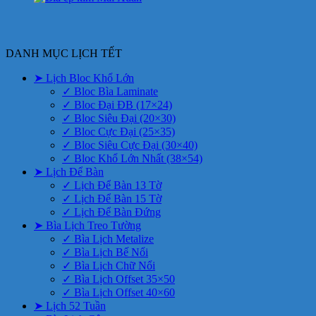
DANH MỤC LỊCH TẾT
➤ Lịch Bloc Khổ Lớn
✓ Bloc Bìa Laminate
✓ Bloc Đại ĐB (17×24)
✓ Bloc Siêu Đại (20×30)
✓ Bloc Cực Đại (25×35)
✓ Bloc Siêu Cực Đại (30×40)
✓ Bloc Khổ Lớn Nhất (38×54)
➤ Lịch Để Bàn
✓ Lịch Để Bàn 13 Tờ
✓ Lịch Để Bàn 15 Tờ
✓ Lịch Để Bàn Đứng
➤ Bìa Lịch Treo Tường
✓ Bìa Lịch Metalize
✓ Bìa Lịch Bế Nổi
✓ Bìa Lịch Chữ Nổi
✓ Bìa Lịch Offset 35×50
✓ Bìa Lịch Offset 40×60
➤ Lịch 52 Tuần