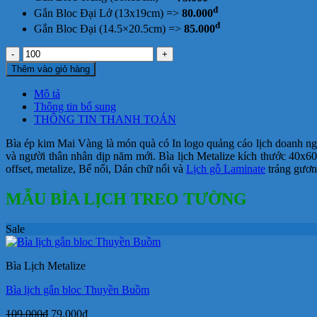
đ
Gắn Bloc Đại Lở (13x19cm) =>
80.000
đ
Gắn Bloc Đại (14.5×20.5cm) =>
85.000
Bìa
ép
Thêm vào giỏ hàng
kim
Mai
Mô tả
Vàng
Thông tin bổ sung
số
THÔNG TIN THANH TOÁN
lượng
Bìa ép kim Mai Vàng là món quà có In logo quảng cáo lịch doanh ngh
và người thân nhân dịp năm mới. Bìa lịch Metalize kích thước 40x60
offset, metalize, Bế nổi, Dán chữ nổi và
Lịch gỗ Laminate
tráng gươn
MẪU BÌA LỊCH TREO TƯỜNG
Sale
Bìa Lịch Metalize
Bìa lịch gắn bloc Thuyền Buồm
Giá
Giá
109.000
₫
79.000
₫