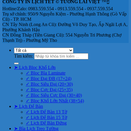
CÔNG TY IN LỊCH TẾT © TƯƠNG LAI VIỆT
™☝️
Hotline/Zalo: 0983.559.554 - 0913.559.554 - 0937.559.554
Trụ sở chính: 950/9 Nguyễn Kiệm - Phường Hạnh Thông (Gò Vấp
Cũ) - TP. HCM
CN Tây Ninh (Long An Cũ): Đường Võ Duy Tạo, Ấp Ngãi Lợi A,
Phường Khánh Hậu
CN Đồng Tháp (Tiền Giang Cũ): 554 Nguyễn Tri Phương (Chợ
Thạnh Trị) - Phường Mỹ Tho
Tìm kiếm:
➤ Lịch Bloc Khổ Lớn
✓ Bloc Bìa Laminate
✓ Bloc Đại ĐB (17×24)
✓ Bloc Siêu Đại (20×30)
✓ Bloc Cực Đại (25×35)
✓ Bloc Siêu Cực Đại (30×40)
✓ Bloc Khổ Lớn Nhất (38×54)
➤ Lịch Để Bàn
✓ Lịch Để Bàn 13 Tờ
✓ Lịch Để Bàn 15 Tờ
✓ Lịch Để Bàn Đứng
➤ Bìa Lịch Treo Tường