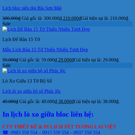
Lịch bloc siêu đại Bìa Sơn Mài
300.000
₫
Giá gốc là: 300.000₫.
210.000
₫
Giá hiện tại là: 210.000₫.
Sale
Lịch Để Bàn 15 Tờ
Mẫu Lịch Bàn 15 Tờ Thiên Nhiên Tươi Đẹp
59.000
₫
Giá gốc là: 59.000₫.
29.000
₫
Giá hiện tại là: 29.000₫.
Sale
Lò Xo Giữa 13 Tờ Bộ Số
Lịch lò xo giữa bộ số Phúc lộc
49.000
₫
Giá gốc là: 49.000₫.
38.000
₫
Giá hiện tại là: 38.000₫.
In lịch lò xo giữa bloc liên hệ:
CTY THIẾT KẾ & IN LỊCH TẾT TƯƠNG LAI VIỆT
☎: 0983 559 554 – 0913 559 554 – 0937 559 554