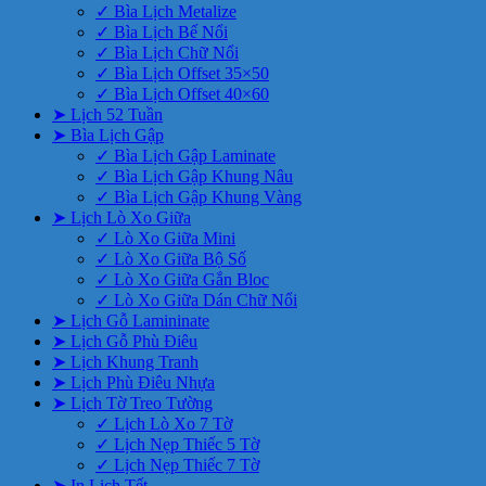
✓ Bìa Lịch Metalize
✓ Bìa Lịch Bế Nổi
✓ Bìa Lịch Chữ Nổi
✓ Bìa Lịch Offset 35×50
✓ Bìa Lịch Offset 40×60
➤ Lịch 52 Tuần
➤ Bìa Lịch Gập
✓ Bìa Lịch Gập Laminate
✓ Bìa Lịch Gập Khung Nâu
✓ Bìa Lịch Gập Khung Vàng
➤ Lịch Lò Xo Giữa
✓ Lò Xo Giữa Mini
✓ Lò Xo Giữa Bộ Số
✓ Lò Xo Giữa Gắn Bloc
✓ Lò Xo Giữa Dán Chữ Nổi
➤ Lịch Gỗ Lamininate
➤ Lịch Gỗ Phù Điêu
➤ Lịch Khung Tranh
➤ Lịch Phù Điêu Nhựa
➤ Lịch Tờ Treo Tường
✓ Lịch Lò Xo 7 Tờ
✓ Lịch Nẹp Thiếc 5 Tờ
✓ Lịch Nẹp Thiếc 7 Tờ
➤ In Lịch Tết