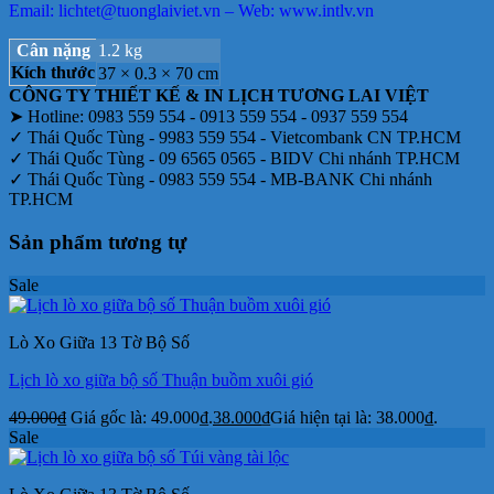
Email: lichtet@tuonglaiviet.vn – Web: www.intlv.vn
Cân nặng
1.2 kg
Kích thước
37 × 0.3 × 70 cm
CÔNG TY THIẾT KẾ & IN LỊCH TƯƠNG LAI VIỆT
➤ Hotline: 0983 559 554 - 0913 559 554 - 0937 559 554
✓ Thái Quốc Tùng - 9983 559 554 - Vietcombank CN TP.HCM
✓ Thái Quốc Tùng - 09 6565 0565 - BIDV Chi nhánh TP.HCM
✓ Thái Quốc Tùng - 0983 559 554 - MB-BANK Chi nhánh
TP.HCM
Sản phẩm tương tự
Sale
Lò Xo Giữa 13 Tờ Bộ Số
Lịch lò xo giữa bộ số Thuận buồm xuôi gió
49.000
₫
Giá gốc là: 49.000₫.
38.000
₫
Giá hiện tại là: 38.000₫.
Sale