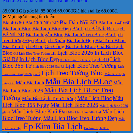
Bìa Lò Xo Giữa Mini Thuận Buồm Xuôi Gió
85.000
₫
Giá gốc là: 85.000₫.
68.000
₫
Giá hiện tại là: 68.000₫.
➤ Mọi người cũng tìm kiếm
Bìa Dán Nổi 3D
Bìa 40x60
Bìa Chữ Nổi 3D
Bìa Lịch 40x60
Bìa Lịch Bloc
Bìa Lịch Bloc Đẹp
Bìa Lịch Bế Nổi
Bìa Lịch
Bế Nổi 3D
Bìa Lịch gắn Bloc
Bìa Lịch Treo Bloc
Bìa Lịch
treo tường Đẹp
Bìa Lịch Xuân
Bìa Lịch Đẹp
Bìa Treo BLoc
Bìa Treo Lịch BLoc
Gia Công Bìa Lịch BLoc
Giá Bìa Lịch
In Lịch Bloc 2026
In Lịch Bloc
Bloc
Giá Lịch Bloc Treo Tường
Giá Rẻ
In Lịch Bloc Đẹp
Lịch
Lịch 3D
Kích Thước Lịch Bloc
Bloc 365 Tờ
Lịch Bloc Treo Tường
Lịch Bloc 2026 Giá Rẻ
Lịch
Lịch Treo Tường Bloc
Bloc treo tường 2026 giá rẻ
Mẫu Bloc Lịch
Mẫu Bìa Lịch BLoc
Mẫu Bìa Lịch
Mẫu
Bằng Gỗ
Mẫu Bìa Lịch BLoc Treo
Bìa Lịch Bloc 2026
Tường
Mẫu Lịch Bloc
Mẫu
Mẫu Bìa Lịch Treo Tường
Lịch Bloc 365 Ngày
Mẫu Lịch Bloc 2026
Mẫu Lịch Bloc 2026
Mẫu Lịch Bloc Khổ Đại
Mẫu Lịch
giá rẻ
Mẫu Lịch Bloc Siêu Đại
Bloc Treo Tường
Mẫu Lịch Bloc Treo Tường Đẹp
Mẫu
Ép Kim Bìa Lịch
Lịch Bloc Đẹp
Ép Kim Lịch Bloc