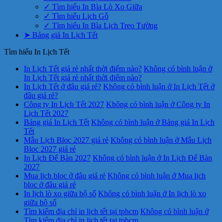
✓ Tìm hiểu In Bìa Lò Xo Giữa
✓ Tìm hiểu Lịch Gỗ
✓ Tìm hiểu In Bìa Lịch Treo Tường
➤ Bảng giá In Lịch Tết
Tìm hiểu In Lịch Tết
In Lịch Tết giá rẻ nhất thời điểm nào?
Không có bình luận
ở
In Lịch Tết giá rẻ nhất thời điểm nào?
In Lịch Tết ở đâu giá rẻ?
Không có bình luận
ở In Lịch Tết ở
đâu giá rẻ?
Công ty In Lịch Tết 2027
Không có bình luận
ở Công ty In
Lịch Tết 2027
Bảng giá In Lịch Tết
Không có bình luận
ở Bảng giá In Lịch
Tết
Mẫu Lịch Bloc 2027 giá rẻ
Không có bình luận
ở Mẫu Lịch
Bloc 2027 giá rẻ
In Lịch Để Bàn 2027
Không có bình luận
ở In Lịch Để Bàn
2027
Mua lịch bloc ở đâu giá rẻ
Không có bình luận
ở Mua lịch
bloc ở đâu giá rẻ
In lịch lò xo giữa bộ số
Không có bình luận
ở In lịch lò xo
giữa bộ số
Tìm kiếm địa chỉ in lịch tết tại tphcm
Không có bình luận
ở
Tìm kiếm địa chỉ in lịch tết tại tphcm