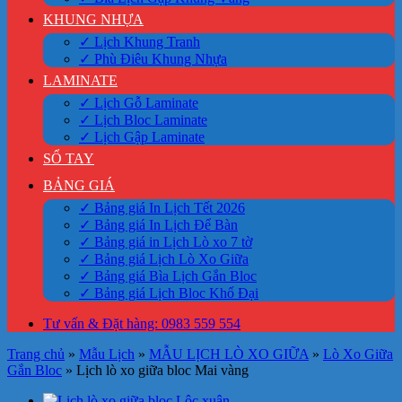
KHUNG NHỰA
✓ Lịch Khung Tranh
✓ Phù Điêu Khung Nhựa
LAMINATE
✓ Lịch Gỗ Laminate
✓ Lịch Bloc Laminate
✓ Lịch Gập Laminate
SỔ TAY
BẢNG GIÁ
✓ Bảng giá In Lịch Tết 2026
✓ Bảng giá In Lịch Để Bàn
✓ Bảng giá in Lịch Lò xo 7 tờ
✓ Bảng giá Lịch Lò Xo Giữa
✓ Bảng giá Bìa Lịch Gắn Bloc
✓ Bảng giá Lịch Bloc Khổ Đại
Tư vấn & Đặt hàng: 0983 559 554
Trang chủ
»
Mẫu Lịch
»
MẪU LỊCH LÒ XO GIỮA
»
Lò Xo Giữa
Gắn Bloc
»
Lịch lò xo giữa bloc Mai vàng