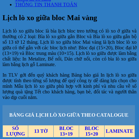
THÔNG TIN THANH TOÁN
Lịch lò xo giữa bloc Mai vàng
Lịch lò xo giữa bloc là bìa lịch bloc treo tường có lò xo ở giữa và
thường có 2 loại: Bìa lò xo giữa gắn Bloc và Bìa lò xo giữa gắn bộ
số 13 tờ 12 tháng. Lịch lò xo giữa bloc Mai vàng là lịch bloc lò xo
giữa có thể gắn với các bloc lịch như: Bloc đại (15×20), Bloc đại lở
(13×19) và Bloc trung màu (10×15). Lịch lò xo giữa được làm bằng
chất liệu: In Metalize, Bế nổi, Dán chữ nổi, còn có bìa lò xo giữa
làm bằng lịch gỗ Laminate.
In TLV gởi đến quý khách hàng Bảng báo giá In lịch lò xo giữa
được tính theo từng số lượng để quý công ty dễ dàng lựa chọn cho
mình Mẫu lịch lò xo giữa phù hợp với kinh phí và nhu cầu về số
lượng quà tặng Tết cho khách hàng, bạn bè, đối tác và người thân
vào dịp cuối năm.
BẢNG GIÁ LỊCH LÒ XO GIỮA THEO CATALOGUE
SỐ
BLOC
BLOC
13 TỜ
LAMINATE
LƯỢNG
13×19
15×20