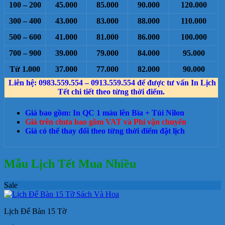
100 – 200
45.000
85.000
90.000
120.000
300 – 400
43.000
83.000
88.000
110.000
500 – 600
41.000
81.000
86.000
100.000
700 – 900
39.000
79.000
84.000
95.000
Từ 1.000
37.000
77.000
82.000
90.000
Liên hệ: 0983.559.554 – 0913.559.554 để được tư vấn In Lịch
Tết chi tiết theo từng thời điểm.
Giá bao gồm: In QC 1 màu lên Bìa + Túi Nilon
Giá trên chưa bao gồm VAT và Phí vận chuyển
Giá có thể thay đổi theo từng thời điểm đặt lịch
Mẫu Lịch Tết Mua Nhiều
Sale
Lịch Để Bàn 15 Tờ