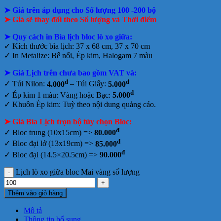
➤ Giá trên áp dụng cho Số lượng 100 -200 bộ
➤ Giá sẽ thay đổi theo Số lượng và Thời điểm
➤
Quy cách in Bìa lịch bloc lò xo giữa:
✓ Kích thước bìa lịch: 37 x 68 cm, 37 x 70 cm
✓ In Metalize: Bế nổi, Ép kim, Halogam 7 màu
➤ Giá Lịch trên chưa bao gồm
VAT và:
đ
đ
✓ Túi Nilon:
4.000
– Túi Giấy:
5.000
đ
✓ Ép kim 1 màu: Vàng hoặc Bạc:
5.000
✓ Khuôn Ép kim: Tuỳ theo nội dung quảng cáo.
➤ Giá Bìa Lịch trọn bộ tùy chọn Bloc:
đ
✓ Bloc trung (10x15cm) =>
80.000
đ
✓ Bloc đại lở (13x19cm) =>
85.000
đ
✓ Bloc đại (14.5×20.5cm) =>
90.000
Lịch lò xo giữa bloc Mai vàng số lượng
Thêm vào giỏ hàng
Mô tả
Thông tin bổ sung