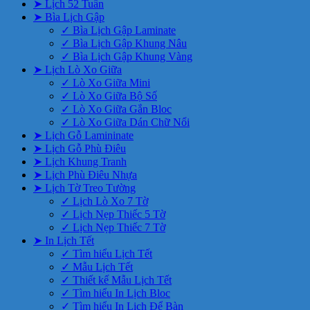
➤ Lịch 52 Tuần
➤ Bìa Lịch Gập
✓ Bìa Lịch Gập Laminate
✓ Bìa Lịch Gập Khung Nâu
✓ Bìa Lịch Gập Khung Vàng
➤ Lịch Lò Xo Giữa
✓ Lò Xo Giữa Mini
✓ Lò Xo Giữa Bộ Số
✓ Lò Xo Giữa Gắn Bloc
✓ Lò Xo Giữa Dán Chữ Nổi
➤ Lịch Gỗ Lamininate
➤ Lịch Gỗ Phù Điêu
➤ Lịch Khung Tranh
➤ Lịch Phù Điêu Nhựa
➤ Lịch Tờ Treo Tường
✓ Lịch Lò Xo 7 Tờ
✓ Lịch Nẹp Thiếc 5 Tờ
✓ Lịch Nẹp Thiếc 7 Tờ
➤ In Lịch Tết
✓ Tìm hiểu Lịch Tết
✓ Mẫu Lịch Tết
✓ Thiết kế Mẫu Lịch Tết
✓ Tìm hiểu In Lịch Bloc
✓ Tìm hiểu In Lịch Để Bàn