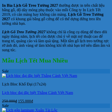
In Bìa Lịch Gỗ Treo Tường 2027
thường được in trên chất liệu
bằng gỗ, độ dày mỏng phụ thuộc vào mỗi Công ty In Lịch Tết
2019, có cán màng hay không cán màng.
Lịch Gỗ Treo Tường
2027
có khung giá bằng gỗ cứng để có thể dựng đứng treo lên
tường nhà bạn.
Lịch Gỗ Treo Tường 2027
không chỉ là công cụ dùng để theo dõi
ngày tháng năm, lịch tết còn được chú ý về mặt mỹ thuật cao để
trang trí, quảng cáo và làm quà tặng. Một tấm gỗ lịch treo tường rực
rỡ ánh đỏ, ánh vàng sẽ làm không khí tết nhà bạn trở nên đầm ấm và
sung túc.
Mẫu Lịch Tết Mua Nhiều
Sale
Lịch Bloc Khổ Đại (17x24)
Lịch bloc đại đặc biệt Thắng Cảnh Việt Nam
Giá
Giá
250.000
₫
155.000
₫
gốc
hiện
Sale
là:
tại