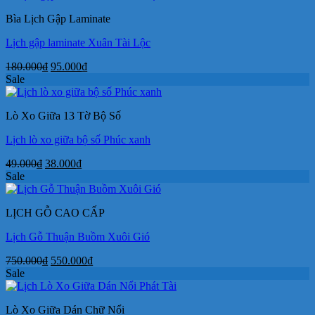
250.000₫.
là:
Bìa Lịch Gập Laminate
155.000₫.
Lịch gập laminate Xuân Tài Lộc
Giá
Giá
180.000
₫
95.000
₫
gốc
hiện
Sale
là:
tại
180.000₫.
là:
Lò Xo Giữa 13 Tờ Bộ Số
95.000₫.
Lịch lò xo giữa bộ số Phúc xanh
Giá
Giá
49.000
₫
38.000
₫
gốc
hiện
Sale
là:
tại
49.000₫.
là:
LỊCH GỖ CAO CẤP
38.000₫.
Lịch Gỗ Thuận Buồm Xuôi Gió
Giá
Giá
750.000
₫
550.000
₫
gốc
hiện
Sale
là:
tại
750.000₫.
là:
Lò Xo Giữa Dán Chữ Nổi
550.000₫.