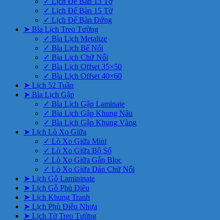
✓ Lịch Để Bàn 13 Tờ
✓ Lịch Để Bàn 15 Tờ
✓ Lịch Để Bàn Đứng
➤ Bìa Lịch Treo Tường
✓ Bìa Lịch Metalize
✓ Bìa Lịch Bế Nổi
✓ Bìa Lịch Chữ Nổi
✓ Bìa Lịch Offset 35×50
✓ Bìa Lịch Offset 40×60
➤ Lịch 52 Tuần
➤ Bìa Lịch Gập
✓ Bìa Lịch Gập Laminate
✓ Bìa Lịch Gập Khung Nâu
✓ Bìa Lịch Gập Khung Vàng
➤ Lịch Lò Xo Giữa
✓ Lò Xo Giữa Mini
✓ Lò Xo Giữa Bộ Số
✓ Lò Xo Giữa Gắn Bloc
✓ Lò Xo Giữa Dán Chữ Nổi
➤ Lịch Gỗ Lamininate
➤ Lịch Gỗ Phù Điêu
➤ Lịch Khung Tranh
➤ Lịch Phù Điêu Nhựa
➤ Lịch Tờ Treo Tường