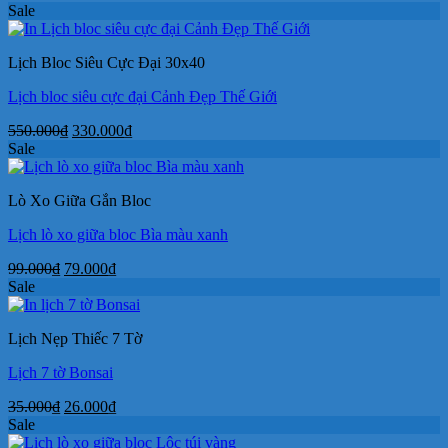
gốc
hiện
Sale
là:
tại
35.000₫.
là:
Lịch Bloc Siêu Cực Đại 30x40
24.000₫.
Lịch bloc siêu cực đại Cảnh Đẹp Thế Giới
Giá
Giá
550.000
₫
330.000
₫
gốc
hiện
Sale
là:
tại
550.000₫.
là:
Lò Xo Giữa Gắn Bloc
330.000₫.
Lịch lò xo giữa bloc Bìa màu xanh
Giá
Giá
99.000
₫
79.000
₫
gốc
hiện
Sale
là:
tại
99.000₫.
là:
Lịch Nẹp Thiếc 7 Tờ
79.000₫.
Lịch 7 tờ Bonsai
Giá
Giá
35.000
₫
26.000
₫
gốc
hiện
Sale
là:
tại