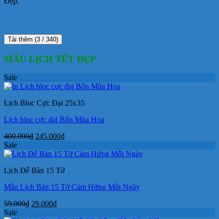
Đẹp.
Tải thêm
(
3
/ 340)
MẪU LỊCH TẾT ĐẸP
Sale
Lịch Bloc Cực Đại 25x35
Lịch bloc cực đại Bốn Mùa Hoa
Giá
Giá
400.000
₫
245.000
₫
gốc
hiện
Sale
là:
tại
400.000₫.
là:
Lịch Để Bàn 15 Tờ
245.000₫.
Mẫu Lịch Bàn 15 Tờ Cảm Hứng Mỗi Ngày
Giá
Giá
59.000
₫
29.000
₫
gốc
hiện
Sale