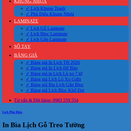
KHUNG NHỰA
✓ Lịch Khung Tranh
✓ Phù Điêu Khung Nhựa
LAMINATE
✓ Lịch Gỗ Laminate
✓ Lịch Bloc Laminate
✓ Lịch Gập Laminate
SỔ TAY
BẢNG GIÁ
✓ Bảng giá In Lịch Tết 2026
✓ Bảng giá In Lịch Để Bàn
✓ Bảng giá in Lịch Lò xo 7 tờ
✓ Bảng giá Lịch Lò Xo Giữa
✓ Bảng giá Bìa Lịch Gắn Bloc
✓ Bảng giá Lịch Bloc Khổ Đại
Tư vấn & Đặt hàng: 0983 559 554
Lịch Phù Điêu
In Bìa Lịch Gỗ Treo Tường