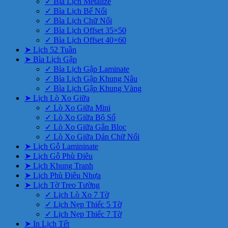
✓ Bìa Lịch Metalize
✓ Bìa Lịch Bế Nổi
✓ Bìa Lịch Chữ Nổi
✓ Bìa Lịch Offset 35×50
✓ Bìa Lịch Offset 40×60
➤ Lịch 52 Tuần
➤ Bìa Lịch Gập
✓ Bìa Lịch Gập Laminate
✓ Bìa Lịch Gập Khung Nâu
✓ Bìa Lịch Gập Khung Vàng
➤ Lịch Lò Xo Giữa
✓ Lò Xo Giữa Mini
✓ Lò Xo Giữa Bộ Số
✓ Lò Xo Giữa Gắn Bloc
✓ Lò Xo Giữa Dán Chữ Nổi
➤ Lịch Gỗ Lamininate
➤ Lịch Gỗ Phù Điêu
➤ Lịch Khung Tranh
➤ Lịch Phù Điêu Nhựa
➤ Lịch Tờ Treo Tường
✓ Lịch Lò Xo 7 Tờ
✓ Lịch Nẹp Thiếc 5 Tờ
✓ Lịch Nẹp Thiếc 7 Tờ
➤ In Lịch Tết