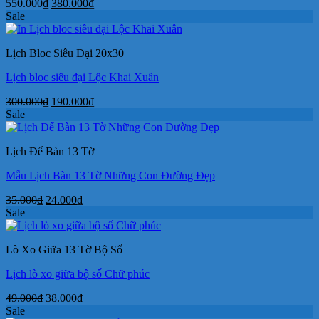
Giá
Giá
550.000
₫
380.000
₫
gốc
hiện
Sale
là:
tại
550.000₫.
là:
Lịch Bloc Siêu Đại 20x30
380.000₫.
Lịch bloc siêu đại Lộc Khai Xuân
Giá
Giá
300.000
₫
190.000
₫
gốc
hiện
Sale
là:
tại
300.000₫.
là:
Lịch Để Bàn 13 Tờ
190.000₫.
Mẫu Lịch Bàn 13 Tờ Những Con Đường Đẹp
Giá
Giá
35.000
₫
24.000
₫
gốc
hiện
Sale
là:
tại
35.000₫.
là:
Lò Xo Giữa 13 Tờ Bộ Số
24.000₫.
Lịch lò xo giữa bộ số Chữ phúc
Giá
Giá
49.000
₫
38.000
₫
gốc
hiện
Sale