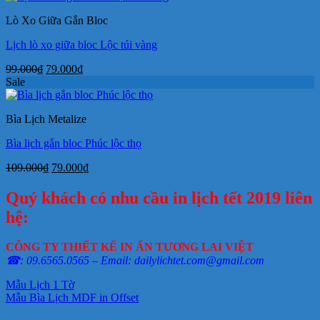
35.000₫.
là:
Lò Xo Giữa Gắn Bloc
26.000₫.
Lịch lò xo giữa bloc Lộc túi vàng
Giá
Giá
99.000
₫
79.000
₫
gốc
hiện
Sale
là:
tại
99.000₫.
là:
Bìa Lịch Metalize
79.000₫.
Bìa lịch gắn bloc Phúc lộc thọ
Giá
Giá
109.000
₫
79.000
₫
gốc
hiện
là:
tại
Quý khách có nhu cầu in lịch tết 2019 liên
109.000₫.
là:
hệ:
79.000₫.
CÔNG TY THIẾT KẾ IN ẤN TƯƠNG LAI VIỆT
☎: 09.6565.0565 – Email: dailylichtet.com@gmail.com
Mẫu Lịch 1 Tờ
Mẫu Bìa Lịch MDF in Offset