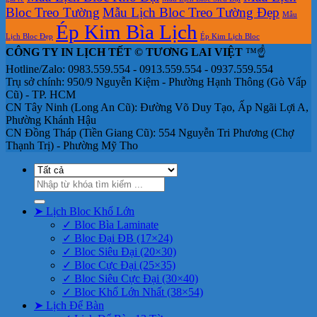
Bloc Treo Tường
Mẫu Lịch Bloc Treo Tường Đẹp
Mẫu
Ép Kim Bìa Lịch
Lịch Bloc Đẹp
Ép Kim Lịch Bloc
CÔNG TY IN LỊCH TẾT © TƯƠNG LAI VIỆT
™☝️
Hotline/Zalo: 0983.559.554 - 0913.559.554 - 0937.559.554
Trụ sở chính: 950/9 Nguyễn Kiệm - Phường Hạnh Thông (Gò Vấp
Cũ) - TP. HCM
CN Tây Ninh (Long An Cũ): Đường Võ Duy Tạo, Ấp Ngãi Lợi A,
Phường Khánh Hậu
CN Đồng Tháp (Tiền Giang Cũ): 554 Nguyễn Tri Phương (Chợ
Thạnh Trị) - Phường Mỹ Tho
Tìm
kiếm:
➤ Lịch Bloc Khổ Lớn
✓ Bloc Bìa Laminate
✓ Bloc Đại ĐB (17×24)
✓ Bloc Siêu Đại (20×30)
✓ Bloc Cực Đại (25×35)
✓ Bloc Siêu Cực Đại (30×40)
✓ Bloc Khổ Lớn Nhất (38×54)
➤ Lịch Để Bàn