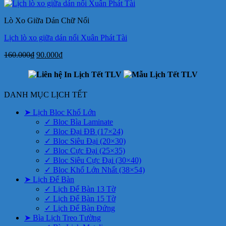
là:
tại
49.000₫.
là:
Lò Xo Giữa Dán Chữ Nổi
38.000₫.
Lịch lò xo giữa dán nổi Xuân Phát Tài
Giá
Giá
160.000
₫
90.000
₫
gốc
hiện
là:
tại
160.000₫.
là:
90.000₫.
DANH MỤC LỊCH TẾT
➤ Lịch Bloc Khổ Lớn
✓ Bloc Bìa Laminate
✓ Bloc Đại ĐB (17×24)
✓ Bloc Siêu Đại (20×30)
✓ Bloc Cực Đại (25×35)
✓ Bloc Siêu Cực Đại (30×40)
✓ Bloc Khổ Lớn Nhất (38×54)
➤ Lịch Để Bàn
✓ Lịch Để Bàn 13 Tờ
✓ Lịch Để Bàn 15 Tờ
✓ Lịch Để Bàn Đứng
➤ Bìa Lịch Treo Tường