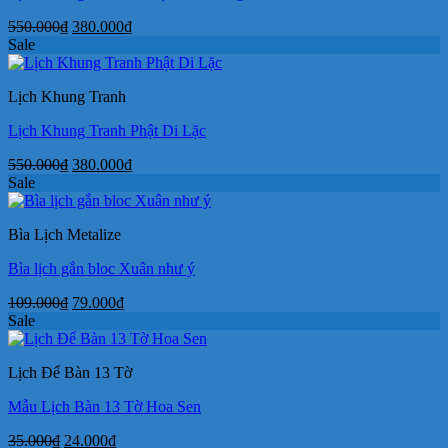
Giá
Giá
550.000
₫
380.000
₫
gốc
hiện
Sale
là:
tại
550.000₫.
là:
Lịch Khung Tranh
380.000₫.
Lịch Khung Tranh Phật Di Lặc
Giá
Giá
550.000
₫
380.000
₫
gốc
hiện
Sale
là:
tại
550.000₫.
là:
Bìa Lịch Metalize
380.000₫.
Bìa lịch gắn bloc Xuân như ý
Giá
Giá
109.000
₫
79.000
₫
gốc
hiện
Sale
là:
tại
109.000₫.
là:
Lịch Để Bàn 13 Tờ
79.000₫.
Mẫu Lịch Bàn 13 Tờ Hoa Sen
Giá
Giá
35.000
₫
24.000
₫