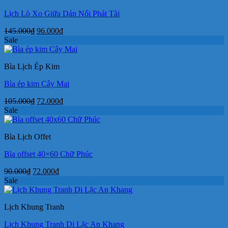
Lịch Lò Xo Giữa Dán Nổi Phát Tài
Giá
Giá
145.000
₫
96.000
₫
gốc
hiện
Sale
là:
tại
145.000₫.
là:
Bìa Lịch Ép Kim
96.000₫.
Bìa ép kim Cây Mai
Giá
Giá
105.000
₫
72.000
₫
gốc
hiện
Sale
là:
tại
105.000₫.
là:
Bìa Lịch Offet
72.000₫.
Bìa offset 40×60 Chữ Phúc
Giá
Giá
90.000
₫
72.000
₫
gốc
hiện
Sale
là:
tại
90.000₫.
là:
Lịch Khung Tranh
72.000₫.
Lịch Khung Tranh Di Lặc An Khang