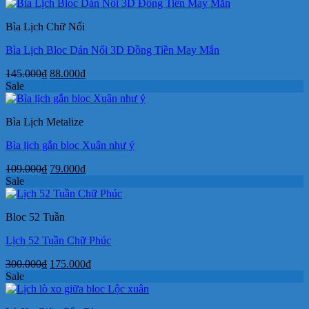
là:
tại
59.000₫.
là:
Bìa Lịch Chữ Nổi
29.000₫.
Bìa Lịch Bloc Dán Nổi 3D Đồng Tiền May Mắn
Giá
Giá
145.000
₫
88.000
₫
gốc
hiện
Sale
là:
tại
145.000₫.
là:
Bìa Lịch Metalize
88.000₫.
Bìa lịch gắn bloc Xuân như ý
Giá
Giá
109.000
₫
79.000
₫
gốc
hiện
Sale
là:
tại
109.000₫.
là:
Bloc 52 Tuần
79.000₫.
Lịch 52 Tuần Chữ Phúc
Giá
Giá
300.000
₫
175.000
₫
gốc
hiện
Sale
là:
tại
300.000₫.
là: