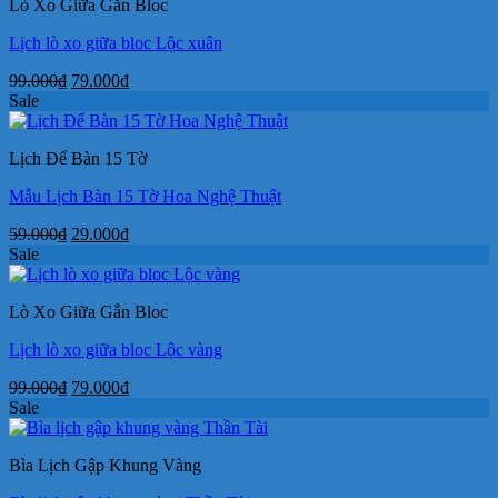
Lò Xo Giữa Gắn Bloc
175.000₫.
Lịch lò xo giữa bloc Lộc xuân
Giá
Giá
99.000
₫
79.000
₫
gốc
hiện
Sale
là:
tại
99.000₫.
là:
Lịch Để Bàn 15 Tờ
79.000₫.
Mẫu Lịch Bàn 15 Tờ Hoa Nghệ Thuật
Giá
Giá
59.000
₫
29.000
₫
gốc
hiện
Sale
là:
tại
59.000₫.
là:
Lò Xo Giữa Gắn Bloc
29.000₫.
Lịch lò xo giữa bloc Lộc vàng
Giá
Giá
99.000
₫
79.000
₫
gốc
hiện
Sale
là:
tại
99.000₫.
là:
Bìa Lịch Gập Khung Vàng
79.000₫.