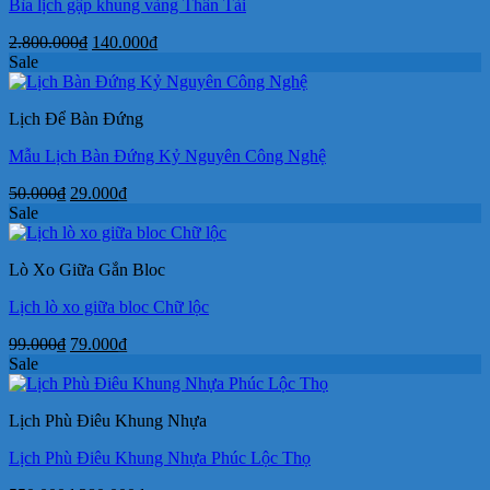
Bìa lịch gập khung vàng Thần Tài
Giá
Giá
2.800.000
₫
140.000
₫
gốc
hiện
Sale
là:
tại
2.800.000₫.
là:
Lịch Để Bàn Đứng
140.000₫.
Mẫu Lịch Bàn Đứng Kỷ Nguyên Công Nghệ
Giá
Giá
50.000
₫
29.000
₫
gốc
hiện
Sale
là:
tại
50.000₫.
là:
Lò Xo Giữa Gắn Bloc
29.000₫.
Lịch lò xo giữa bloc Chữ lộc
Giá
Giá
99.000
₫
79.000
₫
gốc
hiện
Sale
là:
tại
99.000₫.
là:
Lịch Phù Điêu Khung Nhựa
79.000₫.
Lịch Phù Điêu Khung Nhựa Phúc Lộc Thọ