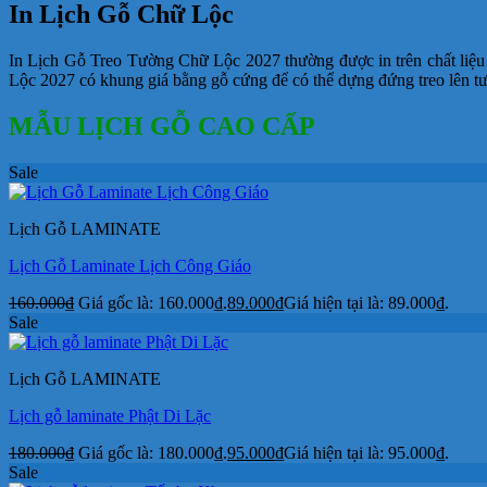
In Lịch Gỗ Chữ Lộc
In Lịch Gỗ Treo Tường Chữ Lộc 2027 thường được in trên chất liệ
Lộc 2027 có khung giá bằng gỗ cứng để có thể dựng đứng treo lên t
MẪU LỊCH GỖ CAO CẤP
Sale
Lịch Gỗ LAMINATE
Lịch Gỗ Laminate Lịch Công Giáo
160.000
₫
Giá gốc là: 160.000₫.
89.000
₫
Giá hiện tại là: 89.000₫.
Sale
Lịch Gỗ LAMINATE
Lịch gỗ laminate Phật Di Lặc
180.000
₫
Giá gốc là: 180.000₫.
95.000
₫
Giá hiện tại là: 95.000₫.
Sale