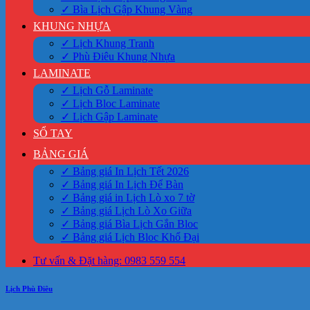
✓ Bìa Lịch Gập Khung Vàng
KHUNG NHỰA
✓ Lịch Khung Tranh
✓ Phù Điêu Khung Nhựa
LAMINATE
✓ Lịch Gỗ Laminate
✓ Lịch Bloc Laminate
✓ Lịch Gập Laminate
SỔ TAY
BẢNG GIÁ
✓ Bảng giá In Lịch Tết 2026
✓ Bảng giá In Lịch Để Bàn
✓ Bảng giá in Lịch Lò xo 7 tờ
✓ Bảng giá Lịch Lò Xo Giữa
✓ Bảng giá Bìa Lịch Gắn Bloc
✓ Bảng giá Lịch Bloc Khổ Đại
Tư vấn & Đặt hàng: 0983 559 554
Lịch Phù Điêu