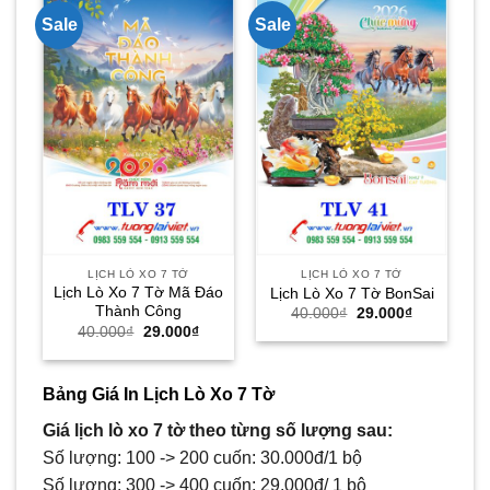
Sale
Sale
Sa
LỊCH LÒ XO 7 TỜ
LỊCH LÒ XO 7 TỜ
Lịch Lò Xo 7 Tờ Mã Đáo
Lịch Lò Xo 7 Tờ BonSai
Thành Công
Giá
Giá
40.000
₫
29.000
₫
gốc
hiện
Giá
Giá
40.000
₫
29.000
₫
là:
tại
gốc
hiện
40.000₫.
là:
là:
tại
29.000₫.
40.000₫.
là:
29.000₫.
Bảng Giá In Lịch Lò Xo 7 Tờ
Giá lịch lò xo 7 tờ theo từng số lượng sau:
Số lượng: 100 -> 200 cuốn: 30.000đ/1 bộ
Số lượng: 300 -> 400 cuốn: 29.000đ/ 1 bộ