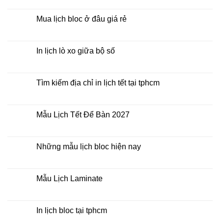
Lịch
có
Bloc
bình
2027
luận
Mua lịch bloc ở đâu giá rẻ
giá
ở
rẻ
In
Không
Lịch
có
Để
bình
Bàn
luận
In lịch lò xo giữa bộ số
2027
ở
Mua
Không
lịch
có
bloc
bình
ở
luận
Tìm kiếm địa chỉ in lịch tết tại tphcm
đâu
ở
giá
In
Không
rẻ
lịch
có
lò
bình
xo
luận
Mẫu Lịch Tết Để Bàn 2027
giữa
ở
bộ
Tìm
Không
số
kiếm
có
địa
bình
chỉ
luận
Những mẫu lịch bloc hiện nay
in
ở
lịch
Mẫu
Không
tết
Lịch
có
tại
Tết
bình
tphcm
Để
luận
Mẫu Lịch Laminate
Bàn
ở
2027
Những
Không
mẫu
có
lịch
bình
bloc
luận
In lịch bloc tại tphcm
hiện
ở