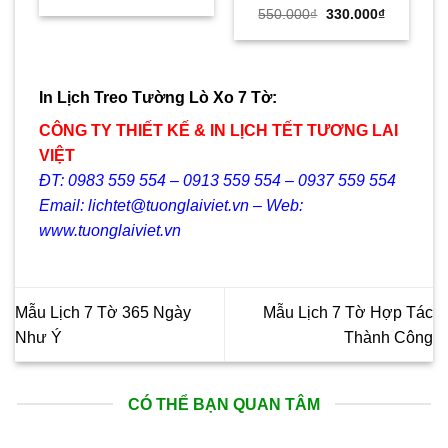
gốc
hiện
Giá
Giá
550.000
₫
330.000
₫
là:
tại
gốc
hiện
35.000₫.
là:
là:
tại
26.000₫.
550.000₫.
là:
330.000₫.
In Lịch Treo Tường Lò Xo 7 Tờ:
CÔNG TY THIẾT KẾ & IN LỊCH TẾT TƯƠNG LAI
VIỆT
ĐT: 0983 559 554 – 0913 559 554 – 0937 559 554
Email: lichtet@tuonglaiviet.vn – Web:
www.tuonglaiviet.vn
Mẫu Lịch 7 Tờ 365 Ngày
Mẫu Lịch 7 Tờ Hợp Tác
Như Ý
Thành Công
CÓ THỂ BẠN QUAN TÂM