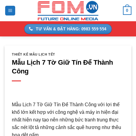
Bỏ
0
qua
nội
dung
TƯ VẤN & ĐẶT HÀNG: 0983 559 554
THIẾT KẾ MẪU LỊCH TẾT
Mẫu Lịch 7 Tờ Giữ Tín Để Thành
Công
Mẫu Lịch 7 Tờ Giữ Tín Để Thành Công với lợi thế
khổ lớn kết hợp với công nghệ và máy in hiện đại
nhất hiện nay tạo nên những bức tranh trung thực
sắc nét lột tả những cảnh sắc quê hương như thêu
hoa dệt gấm.