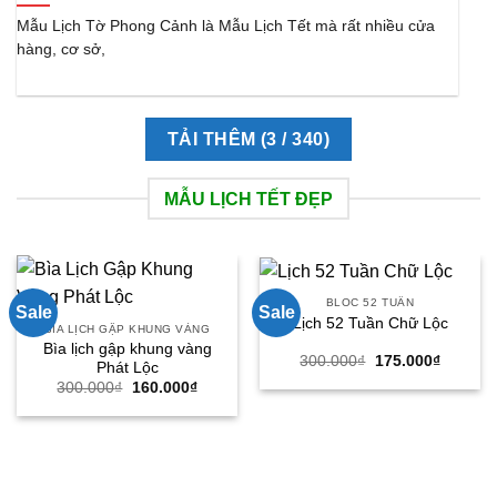
Mẫu Lịch Tờ Phong Cảnh là Mẫu Lịch Tết mà rất nhiều cửa
hàng, cơ sở,
TẢI THÊM
(
3
/ 340)
MẪU LỊCH TẾT ĐẸP
BLOC 52 TUẦN
Sale
Sale
Lịch 52 Tuần Chữ Lộc
BÌA LỊCH GẬP KHUNG VÀNG
Bìa lịch gập khung vàng
Giá
Giá
300.000
₫
175.000
₫
Phát Lộc
gốc
hiện
Giá
Giá
300.000
₫
160.000
₫
là:
tại
gốc
hiện
300.000₫.
là:
là:
tại
175.000
300.000₫.
là:
160.000₫.