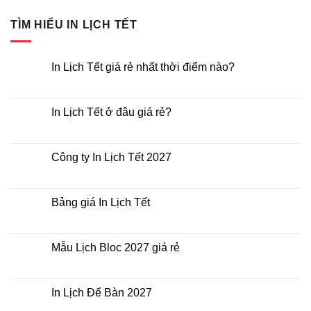
TÌM HIỂU IN LỊCH TẾT
In Lịch Tết giá rẻ nhất thời điểm nào?
Không
có
bình
luận
In Lịch Tết ở đâu giá rẻ?
ở
In
Không
Lịch
có
Tết
bình
giá
luận
Công ty In Lịch Tết 2027
rẻ
ở
nhất
In
Không
thời
Lịch
có
điểm
Tết
bình
nào?
ở
luận
Bảng giá In Lịch Tết
đâu
ở
giá
Công
Không
rẻ?
ty
có
In
bình
Lịch
luận
Mẫu Lịch Bloc 2027 giá rẻ
Tết
ở
2027
Bảng
Không
giá
có
In
bình
Lịch
luận
In Lịch Để Bàn 2027
Tết
ở
Mẫu
Không