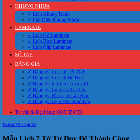
KHUNG NHỰA
✓ Lịch Khung Tranh
✓ Phù Điêu Khung Nhựa
LAMINATE
✓ Lịch Gỗ Laminate
✓ Lịch Bloc Laminate
✓ Lịch Gập Laminate
SỔ TAY
BẢNG GIÁ
✓ Bảng giá In Lịch Tết 2026
✓ Bảng giá In Lịch Để Bàn
✓ Bảng giá in Lịch Lò xo 7 tờ
✓ Bảng giá Lịch Lò Xo Giữa
✓ Bảng giá Bìa Lịch Gắn Bloc
✓ Bảng giá Lịch Bloc Khổ Đại
Tư vấn & Đặt hàng: 0983 559 554
Thiết kế Mẫu Lịch Tết
Mẫu Lịch 7 Tờ Tư Duy Để Thành Công