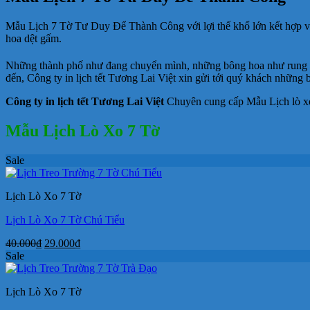
Mẫu Lịch 7 Tờ Tư Duy Để Thành Công với lợi thế khổ lớn kết hợp với
hoa dệt gấm.
Những thành phố như đang chuyển mình, những bông hoa như rung ri
đến, Công ty in lịch tết Tương Lai Việt xin gửi tới quý khách những 
Công ty in lịch tết Tương Lai Việt
Chuyên cung cấp Mẫu Lịch lò x
Mẫu Lịch Lò Xo 7 Tờ
Sale
Lịch Lò Xo 7 Tờ
Lịch Lò Xo 7 Tờ Chú Tiểu
Giá
Giá
40.000
₫
29.000
₫
gốc
hiện
Sale
là:
tại
40.000₫.
là:
Lịch Lò Xo 7 Tờ
29.000₫.