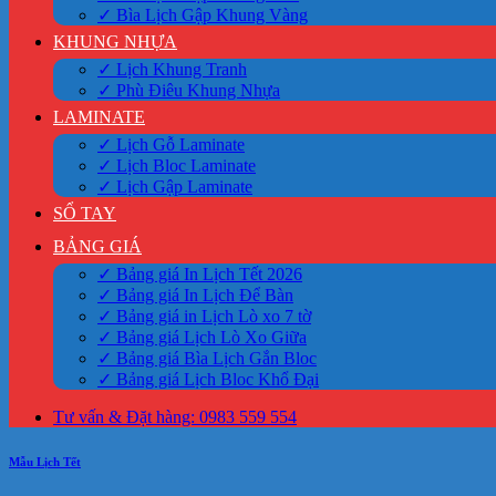
✓ Bìa Lịch Gập Khung Vàng
KHUNG NHỰA
✓ Lịch Khung Tranh
✓ Phù Điêu Khung Nhựa
LAMINATE
✓ Lịch Gỗ Laminate
✓ Lịch Bloc Laminate
✓ Lịch Gập Laminate
SỔ TAY
BẢNG GIÁ
✓ Bảng giá In Lịch Tết 2026
✓ Bảng giá In Lịch Để Bàn
✓ Bảng giá in Lịch Lò xo 7 tờ
✓ Bảng giá Lịch Lò Xo Giữa
✓ Bảng giá Bìa Lịch Gắn Bloc
✓ Bảng giá Lịch Bloc Khổ Đại
Tư vấn & Đặt hàng: 0983 559 554
Mẫu Lịch Tết