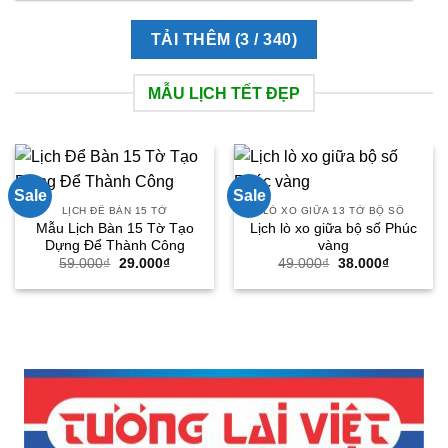
TẢI THÊM
(
3
/ 340)
MẪU LỊCH TẾT ĐẸP
Sale
Sale
LỊCH ĐỂ BÀN 15 TỜ
LÒ XO GIỮA 13 TỜ BỘ SỐ
Mẫu Lịch Bàn 15 Tờ Tạo
Lịch lò xo giữa bộ số Phúc
Dựng Để Thành Công
vàng
Giá
Giá
Giá
Giá
59.000
₫
29.000
₫
49.000
₫
38.000
₫
gốc
hiện
gốc
hiện
là:
tại
là:
tại
59.000₫.
là:
49.000₫.
là:
29.000₫.
38.000₫.