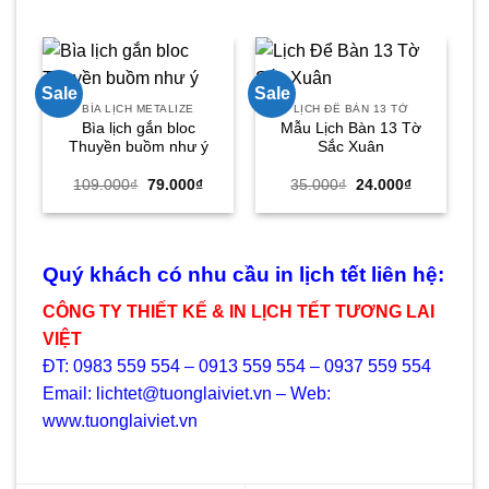
Sale
Sale
Sa
BÌA LỊCH METALIZE
LỊCH ĐỂ BÀN 13 TỜ
Bìa lịch gắn bloc
Mẫu Lịch Bàn 13 Tờ
Thuyền buồm như ý
Sắc Xuân
Giá
Giá
Giá
Giá
109.000
₫
79.000
₫
35.000
₫
24.000
₫
gốc
hiện
gốc
hiện
là:
tại
là:
tại
109.000₫.
là:
35.000₫.
là:
79.000₫.
24.000₫.
Quý khách có nhu cầu in lịch tết liên hệ:
CÔNG TY THIẾT KẾ & IN LỊCH TẾT TƯƠNG LAI
VIỆT
ĐT: 0983 559 554 – 0913 559 554 – 0937 559 554
Email: lichtet@tuonglaiviet.vn – Web:
www.tuonglaiviet.vn