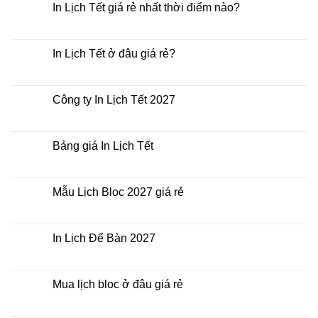
In Lịch Tết giá rẻ nhất thời điểm nào?
Không
có
bình
luận
In Lịch Tết ở đâu giá rẻ?
ở
In
Không
Lịch
có
Tết
bình
giá
luận
Công ty In Lịch Tết 2027
rẻ
ở
nhất
In
Không
thời
Lịch
có
điểm
Tết
bình
nào?
ở
luận
Bảng giá In Lịch Tết
đâu
ở
giá
Công
Không
rẻ?
ty
có
In
bình
Lịch
luận
Mẫu Lịch Bloc 2027 giá rẻ
Tết
ở
2027
Bảng
Không
giá
có
In
bình
Lịch
luận
In Lịch Để Bàn 2027
Tết
ở
Mẫu
Không
Lịch
có
Bloc
bình
2027
luận
Mua lịch bloc ở đâu giá rẻ
giá
ở
rẻ
In
Không
Lịch
có
Để
bình