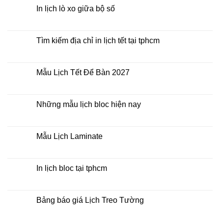
Bàn
luận
In lịch lò xo giữa bộ số
2027
ở
Mua
Không
lịch
có
bloc
bình
ở
luận
Tìm kiếm địa chỉ in lịch tết tại tphcm
đâu
ở
giá
In
Không
rẻ
lịch
có
lò
bình
xo
luận
Mẫu Lịch Tết Để Bàn 2027
giữa
ở
bộ
Tìm
Không
số
kiếm
có
địa
bình
chỉ
luận
Những mẫu lịch bloc hiện nay
in
ở
lịch
Mẫu
Không
tết
Lịch
có
tại
Tết
bình
tphcm
Để
luận
Mẫu Lịch Laminate
Bàn
ở
2027
Những
Không
mẫu
có
lịch
bình
bloc
luận
In lịch bloc tại tphcm
hiện
ở
nay
Mẫu
Không
Lịch
có
Laminate
bình
luận
Bảng báo giá Lịch Treo Tường
ở
In
Không
lịch
có