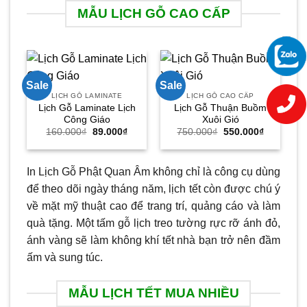
MẪU LỊCH GỖ CAO CẤP
Sale
Sale
Sa
LỊCH GỖ LAMINATE
LỊCH GỖ CAO CẤP
Lịch Gỗ Laminate Lịch
Lịch Gỗ Thuận Buồm
Công Giáo
Xuôi Gió
Giá
Giá
Giá
Giá
160.000
₫
89.000
₫
750.000
₫
550.000
₫
gốc
hiện
gốc
hiện
là:
tại
là:
tại
160.000₫.
là:
750.000₫.
là:
89.000₫.
550.000₫.
In Lịch Gỗ Phật Quan Âm không chỉ là công cụ dùng
để theo dõi ngày tháng năm, lịch tết còn được chú ý
về mặt mỹ thuật cao để trang trí, quảng cáo và làm
quà tặng. Một tấm gỗ lịch treo tường rực rỡ ánh đỏ,
ánh vàng sẽ làm không khí tết nhà bạn trở nên đầm
ấm và sung túc.
MẪU LỊCH TẾT MUA NHIỀU