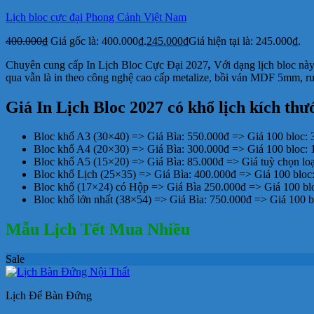
Lịch bloc cực đại Phong Cảnh Việt Nam
400.000
₫
Giá gốc là: 400.000₫.
245.000
₫
Giá hiện tại là: 245.000₫.
Chuyên cung cấp In Lịch Bloc Cực Đại 2027
,
Với dạng lịch bloc này
qua vẫn là in theo công nghệ cao cấp metalize, bồi ván MDF 5mm, ruột
Giá In Lịch Bloc 2027 có khổ lịch kích thư
Bloc khổ A3 (30×40) => Giá Bìa: 550.000đ => Giá 100 bloc: 
Bloc khổ A4 (20×30) => Giá Bìa: 300.000đ => Giá 100 bloc: 
Bloc khổ A5 (15×20) => Giá Bìa: 85.000đ => Giá tuỳ chọn loạ
Bloc khổ Lịch (25×35) => Giá Bìa: 400.000đ => Giá 100 bloc
Bloc khổ (17×24) có Hộp => Giá Bìa 250.000đ => Giá 100 bl
Bloc khổ lớn nhất (38×54) => Giá Bìa: 750.000đ => Giá 100 b
Mẫu Lịch Tết Mua Nhiều
Sale
Lịch Để Bàn Đứng