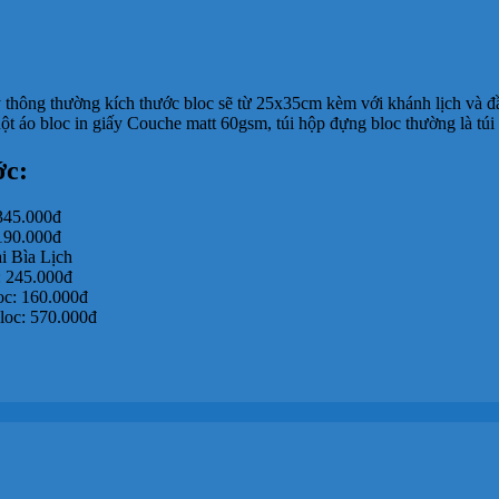
 thông thường kích thước bloc sẽ từ 25x35cm kèm với khánh lịch và đầu
 áo bloc in giấy Couche matt 60gsm, túi hộp đựng bloc thường là túi g
ớc:
345.000đ
190.000đ
i Bìa Lịch
: 245.000đ
oc: 160.000đ
loc: 570.000đ